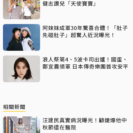
健志讚兒「天使寶寶」
阿妹妹成軍30年驚喜合體！「肚子
先碰肚子」超驚人近況曝光！
浪人祭第4、5波卡司出爐！國蛋、
鄭宜農領軍 日本傳奇樂團首攻安平
相關新聞
汪建民真實病況曝光！顧婕爆他中
秋節還在醫院