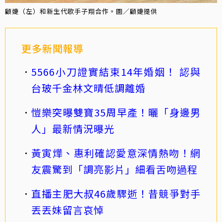
顧婕（左）和新生代歌手子翔合作。圖／顧婕提供
更多新聞報導
5566小刀證實結束14年婚姻！ 認與
台玻千金林文晴低調離婚
愷樂突曝雙寶35周早產！曬「身邊男
人」最新情況曝光
黃寅燁、惠利確認愛意深情熱吻！網
友震驚到「調亮影片」細看舌吻過程
直播主肥大叔46歲驟逝！昔競爭對手
丟丟妹留言哀悼