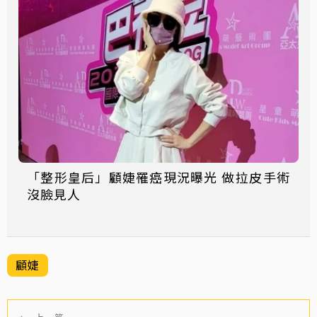
「整形皇后」顧婕罹癌現況曝光 做拉皮手術
沒臉見人
顧婕