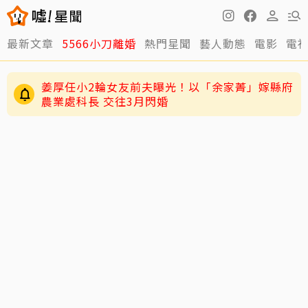
最新文章
5566小刀離婚
熱門星聞
藝人動態
電影
電
姜厚任小2輪女友前夫曝光！以「余家菁」嫁縣府
農業處科長 交往3月閃婚