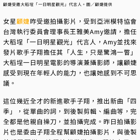
顧婕受邀大稻埕「一日明星觀光」代言人。圖／顧婕提供
女星
顧婕
昨受邀拍攝影片，受到亞洲模特協會
台灣執行委員會理事長王雅美Amy邀請，擔任
大稻埕「一日明星觀光」代言人，Amy並找來
發片歌手子翔擔任其「人生，只是驚鴻一瞥」
大稻埕一日明星電影的導演兼攝影師，讓顧婕
感受到現在年輕人的能力，也讓她感到不可思
議。
這位幾近全才的新進歌手子翔，推出新曲「四
季」，從單曲的詞，到後製剪輯、編曲等，完
全都是他親自操刀，並拍攝完成。昨日拍攝影
片也是委由子翔全程幫顧婕拍攝影片，與後製