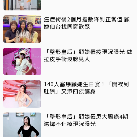
癌症術後2個月指數降到正常值 顧
婕仙台找同窗歡聚
「整形皇后」顧婕罹癌現況曝光 做
拉皮手術沒臉見人
140人塞爆顧婕生日宴！「開衩到
肚臍」又添四疾纏身
「整形皇后」顧婕罹患大腸癌4期
選擇不化療現況曝光