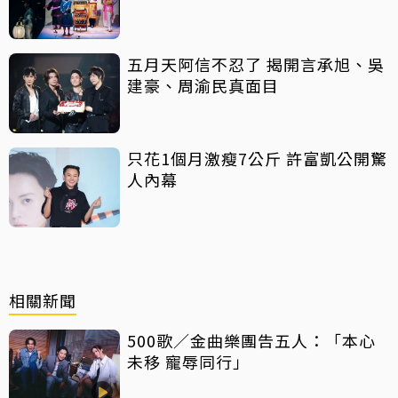
五月天阿信不忍了 揭開言承旭、吳
建豪、周渝民真面目
只花1個月激瘦7公斤 許富凱公開驚
人內幕
相關新聞
500歌／金曲樂團告五人：「本心
未移 寵辱同行」