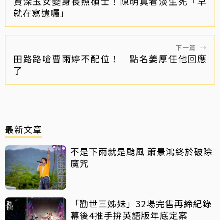
資深玉女變身長照碩士！陳明真看淡生死「早
就在寫遺囑」
下一篇
→
田路路嗆曹雨婷不配位！ 點名姜厚任他回應
了
最新文章
不是下雨就是颱風 蕭景鴻終於破除
魔咒
「勸世三姊妹」32場完售再締紀錄
幕後4推手拚英語版年底定案