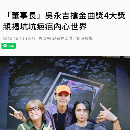
「董事長」吳永吉搶金曲獎4大獎
親揭坑坑疤疤內心世界
聯合報 記者林士傑／即時報導
2026-06-14 12:31