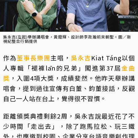
吳永吉(左起)舉辦講唱會，黃鐙輝、設計師李政瀚前來朝聖。圖／新
視紀整合行銷提供
作為
董事長樂團
主唱，
吳永吉
Kiat Táng以個
人專輯「褪褲lān的兄弟」闖進第37屆
金曲
獎
，入圍4項大獎，成績斐然。他昨天舉辦講
唱會，提到過往宣傳有白董、鈞董接話，反觀
自己一人站在台上，覺得很不習慣。
距離頒獎典禮剩餘2周，吳永吉說最近花了不
少時間「走出去」，除了跑馬拉松、玩三鐵
外，也應邀到校園、企業分享台語音樂創作理