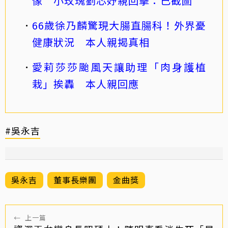
像 小玫瑰劉芯妤親回擊：已截圖
66歲徐乃麟驚現大腸直腸科！外界憂
健康狀況 本人親揭真相
愛莉莎莎颱風天讓助理「肉身護植
栽」挨轟 本人親回應
#吳永吉
吳永吉
董事長樂團
金曲獎
←
上一篇