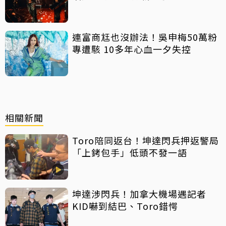
連富商尪也沒辦法！吳申梅50萬粉
專遭駭 10多年心血一夕失控
相關新聞
Toro陪同返台！坤達閃兵押返警局
「上銬包手」低頭不發一語
坤達涉閃兵！加拿大機場遇記者
KID嚇到結巴、Toro錯愕