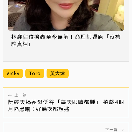
林襄佔位挨轟至今無解！命理師還原「沒禮
貌真相」
Vicky
Toro
黃大煒
←
上一篇
阮經天揭喪母低谷「每天眼睛都腫」 拍戲4個
月陷黑暗：好幾次都想逃
下一篇
→