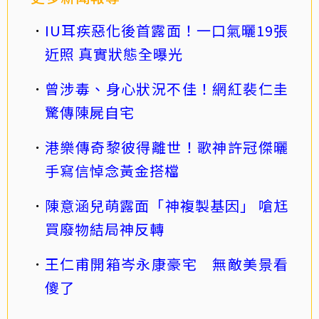
IU耳疾惡化後首露面！一口氣曬19張
近照 真實狀態全曝光
曾涉毒、身心狀況不佳！網紅裴仁圭
驚傳陳屍自宅
港樂傳奇黎彼得離世！歌神許冠傑曬
手寫信悼念黃金搭檔
陳意涵兒萌露面「神複製基因」 嗆尪
買廢物結局神反轉
王仁甫開箱岑永康豪宅 無敵美景看
傻了