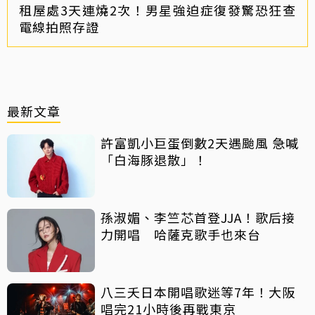
租屋處3天連燒2次！男星強迫症復發驚恐狂查
電線拍照存證
最新文章
許富凱小巨蛋倒數2天遇颱風 急喊
「白海豚退散」！
孫淑媚、李竺芯首登JJA！歌后接
力開唱 哈薩克歌手也來台
八三夭日本開唱歌迷等7年！大阪
唱完21小時後再戰東京