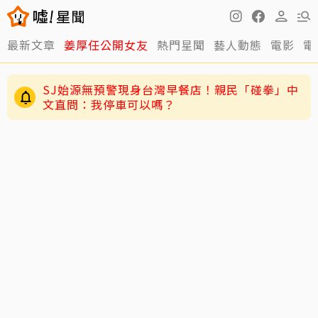
最新文章
姜厚任公開女友
熱門星聞
藝人動態
電影
電
SJ始源無預警現身台灣早餐店！親民「碰拳」中
文直問：我停車可以嗎？