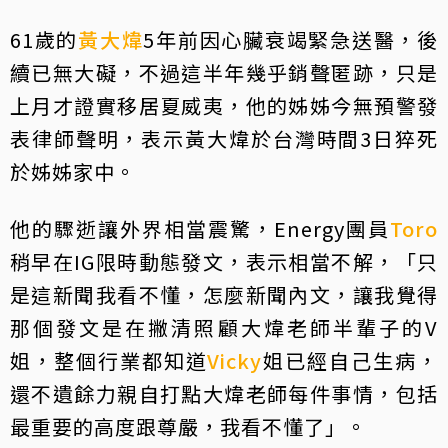
61歲的
黃大煒
5年前因心臟衰竭緊急送醫，後
續已無大礙，不過這半年幾乎銷聲匿跡，只是
上月才證實移居夏威夷，他的姊姊今無預警發
表律師聲明，表示黃大煒於台灣時間3日猝死
於姊姊家中。
他的驟逝讓外界相當震驚，Energy團員
Toro
稍早在IG限時動態發文，表示相當不解，「只
是這新聞我看不懂，怎麼新聞內文，讓我覺得
那個發文是在撇清照顧大煒老師半輩子的V
姐，整個行業都知道
Vicky
姐已經自己生病，
還不遺餘力親自打點大煒老師每件事情，包括
最重要的高度跟尊嚴，我看不懂了」。