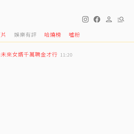
短片
娛樂有評
哈燒榜
噓粉
話未來女婿千萬聘金才行
11:20