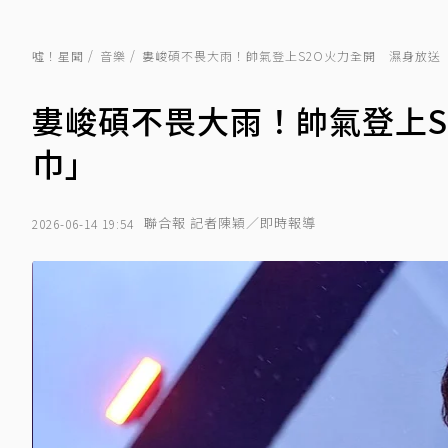
噓！星聞
音樂
婁峻碩不畏大雨！帥氣登上S2O火力全開 濕身放送
婁峻碩不畏大雨！帥氣登上S
巾」
聯合報 記者陳穎／即時報導
2026-06-14 19:54