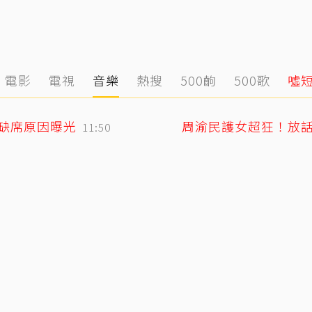
電影
電視
音樂
熱搜
500齣
500歌
噓
媽缺席原因曝光
周渝民護女超狂！放
11:50