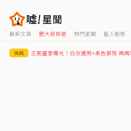
最新文章
肥大叔猝逝
熱門星聞
藝人動態
王凱靈堂曝光！白衣遺照+黑色郵筒 媽
快訊