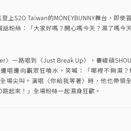
氣登上S2O Taiwan的MONEYBUNNY舞台，即使
喊話粉絲：「大家好嗎？開心嗎今天？濕了嗎今
ver〉一路唱到〈Just Break Up〉，婁峻碩SHO
邊唱邊向觀眾狂噴水，笑喊：「哪裡不夠濕？M
」引爆全場尖叫。演唱〈你給我等著〉時，他也帶領
S2O跳起來！」全場粉絲一起濕身狂歡。