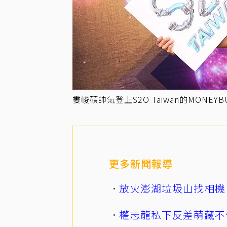
婁峻碩帥氣登上S2O Taiwan的MONE
更多新聞報導
放火澎湖垃圾山找相機
權志龍私下反差萌藏不