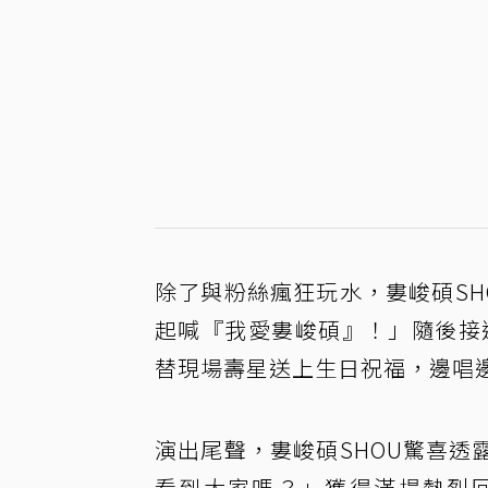
除了與粉絲瘋狂玩水，婁峻碩S
起喊『我愛婁峻碩』！」隨後接連將
替現場壽星送上生日祝福，邊唱
演出尾聲，婁峻碩SHOU驚喜
看到大家嗎？」獲得滿場熱烈回