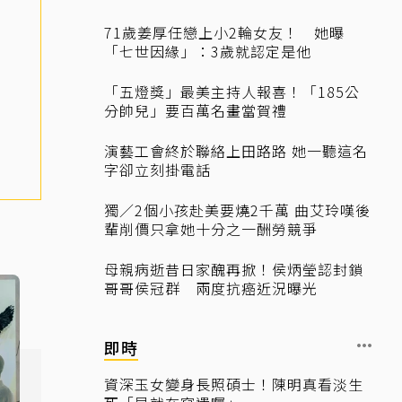
71歲姜厚任戀上小2輪女友！ 她曝
「七世因緣」：3歲就認定是他
「五燈獎」最美主持人報喜！「185公
分帥兒」要百萬名畫當賀禮
演藝工會終於聯絡上田路路 她一聽這名
字卻立刻掛電話
獨／2個小孩赴美要燒2千萬 曲艾玲嘆後
輩削價只拿她十分之一酬勞競爭
母親病逝昔日家醜再掀！侯炳瑩認封鎖
哥哥侯冠群 兩度抗癌近況曝光
即時
資深玉女變身長照碩士！陳明真看淡生