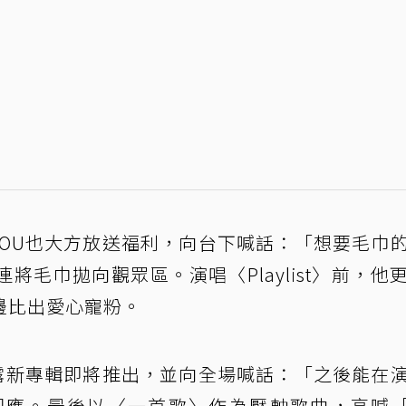
HOU也大方放送福利，向台下喊話：「想要毛巾
毛巾拋向觀眾區。演唱〈Playlist〉前，他
邊比出愛心寵粉。
透露新專輯即將推出，並向全場喊話：「之後能在
應。最後以〈一首歌〉作為壓軸歌曲，高喊「