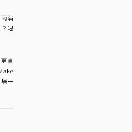
冒雨演
天？喝
U更直
ake
全場一