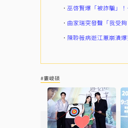
巫啓賢爆「被詐騙」！
曲家瑞突發聲「我受夠
陳聆薇病逝江蕙崩潰爆
#婁峻碩