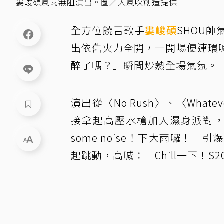
婁峻碩風雨無阻演出。圖／大風吹創造提供
全方位饒舌歌手
婁峻碩
SHOU帥
出依舊火力全開，一開場便連環
醉了嗎？」瞬間炒熱全場氣氛。
演出從〈No Rush〉、〈Whate
接拿起高壓水槍加入濕身派對，
some noise！下大雨囉！
起跳動，高喊：「Chill一下！