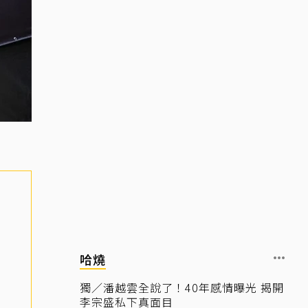
哈燒
獨／潘越雲全說了！40年感情曝光 揭開
李宗盛私下真面目