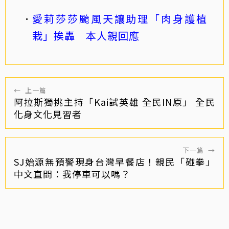
愛莉莎莎颱風天讓助理「肉身護植
栽」挨轟 本人親回應
←
上一篇
阿拉斯獨挑主持「Kai試英雄 全民IN原」 全民
化身文化見習者
下一篇
→
SJ始源無預警現身台灣早餐店！親民「碰拳」
中文直問：我停車可以嗎？