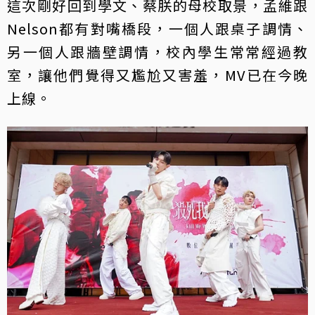
這次剛好回到學文、蔡朕的母校取景，孟維跟
Nelson都有對嘴橋段，一個人跟桌子調情、
另一個人跟牆壁調情，校內學生常常經過教
室，讓他們覺得又尷尬又害羞，MV已在今晚
上線。