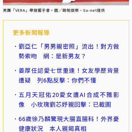
男團「VERA」舉辦握手會。圖／踢帕娛樂、So-net提供
更多新聞報導
劉亞仁「男男親密照」流出！對方做
勢索吻 網：是新男友？
姜厚任認愛七世重逢！女友學歷背景
遭疑 列6點反擊：你們不懂
五月天冠佑20愛女遭AI合成不雅影
像 小玫瑰劉芯妤親回擊：已截圖
66歲徐乃麟驚現大腸直腸科！外界憂
健康狀況 本人親揭真相