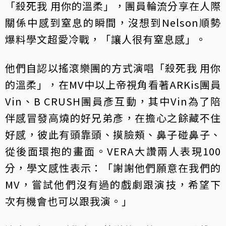
「殺死我 用你的溫柔」，團員輪流分享在人際
關係中感到窒息的瞬間，沒想到Nelson順勢
爆料學文超愛冷戰，「讓人很有窒息感」。
他們自認以搖滾樂團的方式演唱「殺死我 用你
的溫柔」，在MV中以上帝視角看著ARKis團員
Vin、B CRUSH團員彥互動，其中Vin為了陪
伴感冒發高燒的好兄弟彥，在擔心之餘藏不住
好感，彼此有頭靠頭、摸臉頰、鼻子碰鼻子、
從後面環抱的畫面。VERA大讚兩人表現100
分，學文感性表示：「謝謝他們願意在我們的
MV，嘗試他們沒有過的戲劇跟演技，希望下
次有機會也可以跟我演。」