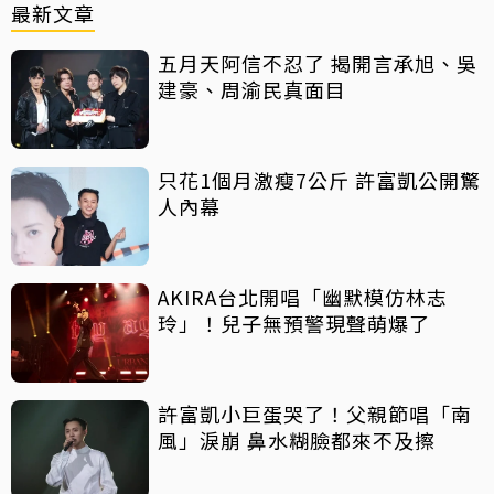
最新文章
五月天阿信不忍了 揭開言承旭、吳
建豪、周渝民真面目
只花1個月激瘦7公斤 許富凱公開驚
人內幕
AKIRA台北開唱「幽默模仿林志
玲」！兒子無預警現聲萌爆了
許富凱小巨蛋哭了！父親節唱「南
風」淚崩 鼻水糊臉都來不及擦