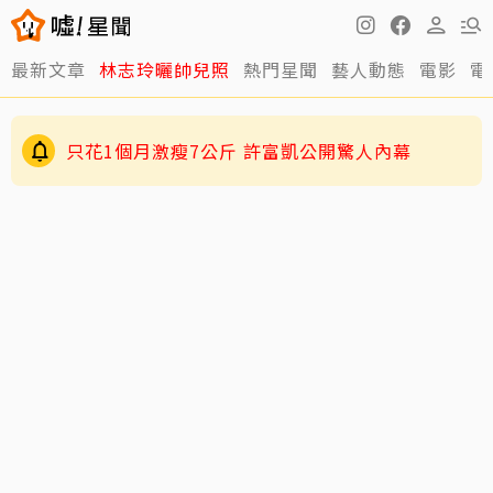
最新文章
林志玲曬帥兒照
熱門星聞
藝人動態
電影
電
只花1個月激瘦7公斤 許富凱公開驚人內幕