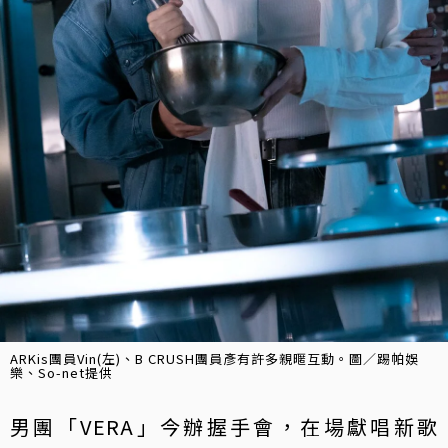
ARKis團員Vin(左)、B CRUSH團員彥有許多親暱互動。圖／踢帕娛
樂、So-net提供
男團「VERA」今辦握手會，在場獻唱新歌