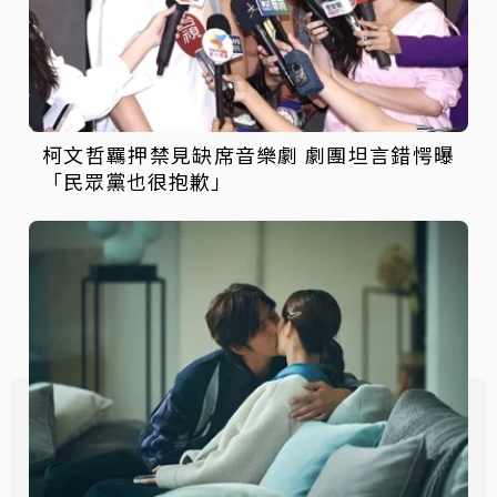
柯文哲羈押禁見缺席音樂劇 劇團坦言錯愕曝
「民眾黨也很抱歉」