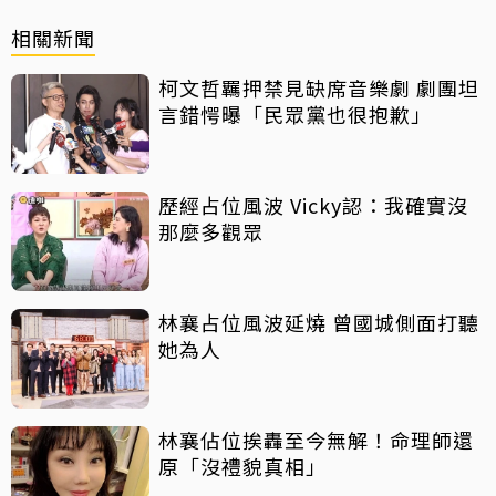
相關新聞
柯文哲羈押禁見缺席音樂劇 劇團坦
言錯愕曝「民眾黨也很抱歉」
歷經占位風波 Vicky認：我確實沒
那麼多觀眾
林襄占位風波延燒 曾國城側面打聽
她為人
林襄佔位挨轟至今無解！命理師還
原「沒禮貌真相」