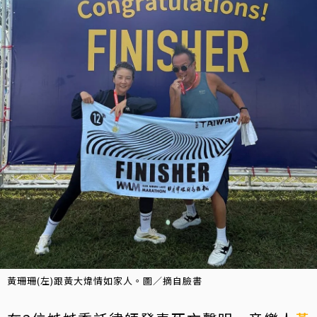
黃珊珊(左)跟黃大煒情如家人。圖／摘自臉書