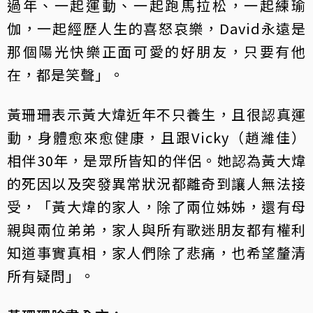
過年、一起運動、一起跑馬拉松，一起練瑜
伽，一起經歷人生的喜怒哀樂，David永遠是
那個陽光快樂正面可愛的好朋友，只要有他
在，都是笑聲」。
黃珊珊表示黃大煒近年不只養生，且很認真運
動，身體愈來愈健康，且跟Vicky（趙濰佳）
相伴30年，是眾所皆知的伴侶。她認為黃大煒
的死因以及突發異常狀況都離奇到讓人無法接
受，「黃大煒的家人，除了兩位姊姊，還有母
親與兩位弟弟，家人與所有歌迷朋友都有權利
知道事實真相，家人們除了悲痛，也希望釐清
所有疑問」。