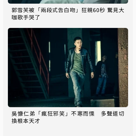
郭雪芙被「兩段式告白吻」狂親60秒 驚見大
咖歌手哭了
吳慷仁弟「瘋狂邪笑」不寒而慄 多聲道切
換根本天才