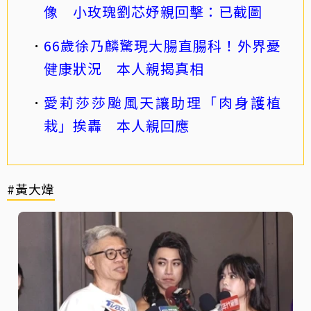
像 小玫瑰劉芯妤親回擊：已截圖
66歲徐乃麟驚現大腸直腸科！外界憂
健康狀況 本人親揭真相
愛莉莎莎颱風天讓助理「肉身護植
栽」挨轟 本人親回應
#黃大煒