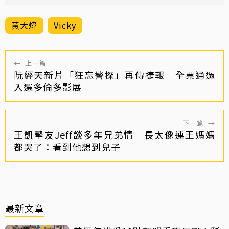
黃大煒
Vicky
←
上一篇
阮經天新片「狂忘警探」再傳捷報 全票通過
入選多倫多影展
下一篇
→
王凱摯友Jeff談多年兄弟情 長太像連王媽媽
都哭了：看到他想到兒子
最新文章