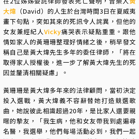
在2位姊姊委託律師發表死亡聲明，音樂人
黃
大煒
（David）的人生於台灣時間3日在夏威夷
畫下句點，突如其來的死訊令人詫異，但他的
女友兼經紀人
Vicky
痛哭表示疑點重重。跟他
情如家人的黃珊珊整理好情緒之後，稍早發文
稱自己是黃大煒先生多年的委任律師，「將在
取得家人授權後，進一步了解黃大煒先生的死
因並釐清相關疑慮」。
黃珊珊是黃大煒多年來的法律顧問，當初決定
投入選戰，黃大煒義不容辭替她打造競選歌
曲，她說彼此相識超過20年，是比家人還要親
暱的摯友，「我生病，他和女友帶我到處遍尋
名醫，我選舉，他們每場活動必到，我們一起