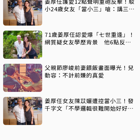
姜厚任護愛12點聲明重砲反擊！駁
小24歲女友「當小三」嗆：講三
小？
71歲姜厚任認愛爆「七世重逢」！
網質疑女友學歷背景 他6點反
擊：你們不懂
父親節廖峻前妻餵飯畫面曝光！兒
動容：不計前嫌的真愛
姜厚任女友陳苡孋遭控當小三！發
千字文「不學邏輯很難開始好好
活」