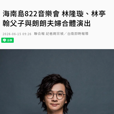
海南島822音樂會 林隆璇、林亭
翰父子與朗朗夫婦合體演出
聯合報 記者周宗禎／台南即時報導
2026-06-15 09:26