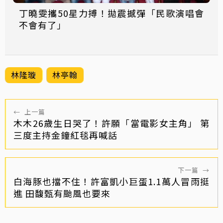
丁曉雯攜50星力搏！拋震撼彈「民歌演唱會
不會有了」
林隆璇
林亭翰
←
上一篇
木木26歲生日哭了！許願「當電影女主角」 第
三度主持金鐘紅毯再喊話
下一篇
→
白海豚也擋不住！許富凱小巨蛋1.1萬人冒雨挺
進 田馥甄有颱風也要來