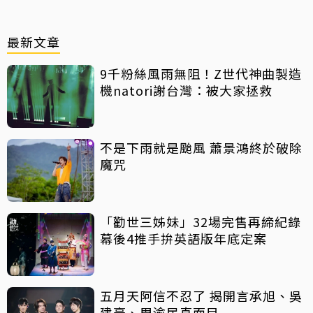
最新文章
9千粉絲風雨無阻！Z世代神曲製造
機natori謝台灣：被大家拯救
不是下雨就是颱風 蕭景鴻終於破除
魔咒
「勸世三姊妹」32場完售再締紀錄
幕後4推手拚英語版年底定案
五月天阿信不忍了 揭開言承旭、吳
建豪、周渝民真面目