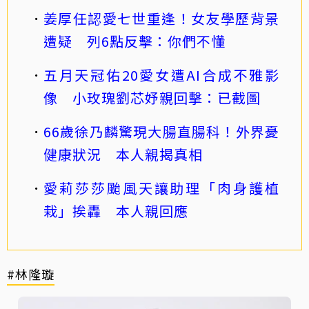
姜厚任認愛七世重逢！女友學歷背景
遭疑 列6點反擊：你們不懂
五月天冠佑20愛女遭AI合成不雅影
像 小玫瑰劉芯妤親回擊：已截圖
66歲徐乃麟驚現大腸直腸科！外界憂
健康狀況 本人親揭真相
愛莉莎莎颱風天讓助理「肉身護植
栽」挨轟 本人親回應
#林隆璇