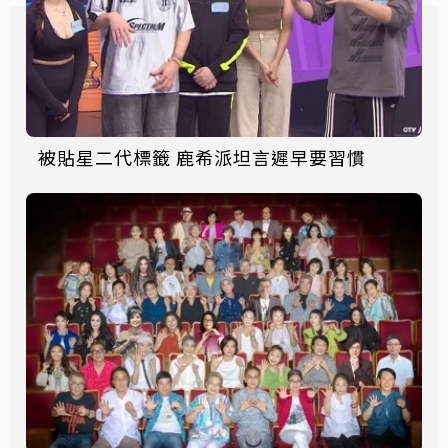
被貼星二代標籤 鹿希派坦言遲早要習慣