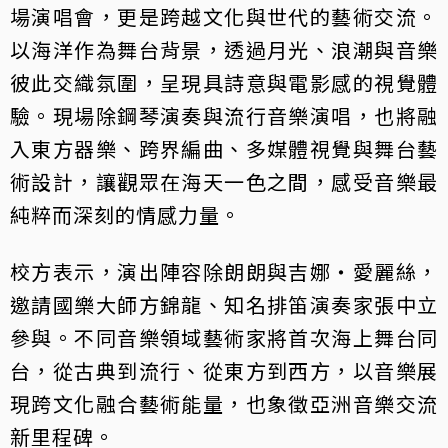
場演唱會，更是跨越文化與世代的藝術交流。
以海洋作為舞台背景，透過月光、浪潮與音樂
彼此交織氛圍，呈現具詩意與電影感的視覺體
驗。現場除鋼琴演奏與流行音樂演唱，也將融
入東方器樂、跨界編曲、多媒體視覺與舞台藝
術設計，讓觀眾在海天一色之間，感受音樂最
純粹而深刻的情感力量。
校方表示，演出陣容除朗朗與吉娜・愛麗絲，
邀請國樂大師方錦龍、知名排笛演奏家張中立
參與。不同音樂領域藝術家將首次海上舞台同
台，從古典到流行、從東方到西方，以音樂展
現跨文化融合藝術能量，也象徵亞洲音樂交流
新里程碑。