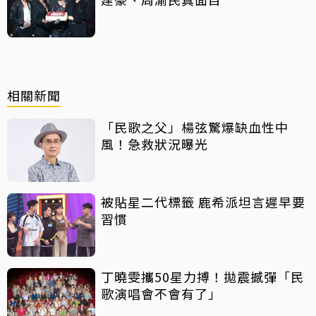
相關新聞
「民歌之父」楊弦驚爆缺血性中
風！急救狀況曝光
被貼星二代標籤 鹿希派坦言遲早要
習慣
丁曉雯攜50星力搏！拋震撼彈「民
歌演唱會不會有了」