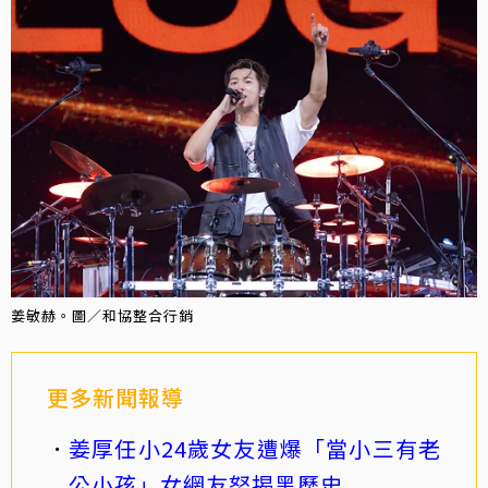
姜敏赫。圖／和協整合行銷
更多新聞報導
姜厚任小24歲女友遭爆「當小三有老
公小孩」女網友怒揭黑歷史