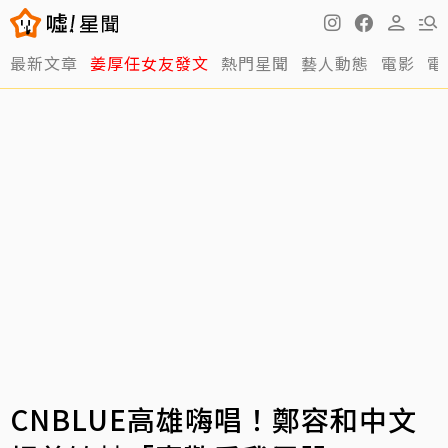
最新文章
姜厚任女友發文
熱門星聞
藝人動態
電影
電
CNBLUE高雄嗨唱！鄭容和中文