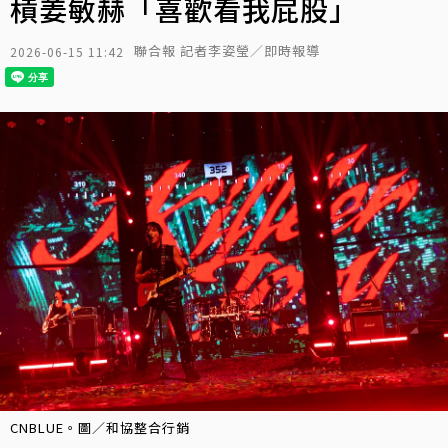
槓姜敏赫「喜歡看我屁股」
聯合報 記者李姿瑩／即時報導
2026-06-15 11:42
CNBLUE。圖／和協整合行銷