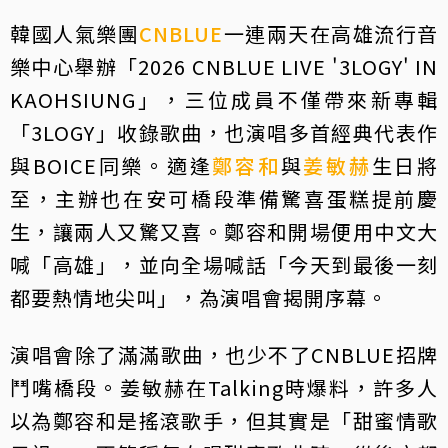
韓國人氣樂團
CNBLUE
一連兩天在高雄流行音
樂中心舉辦「2026 CNBLUE LIVE '3LOGY' IN
KAOHSIUNG」，三位成員不僅帶來新專輯
「3LOGY」收錄歌曲，也演唱多首經典代表作
與BOICE同樂。適逢
鄭容和
與
姜敏赫
生日將
至，主辦也在安可橋段準備驚喜蛋糕提前慶
生，讓兩人又驚又喜。鄭容和開場便用中文大
喊「高雄」，並向全場喊話「今天到最後一刻
都要熱情地尖叫」，為演唱會揭開序幕。
演唱會除了滿滿歌曲，也少不了CNBLUE招牌
鬥嘴橋段。姜敏赫在Talking時爆料，許多人
以為鄭容和是搖滾歌手，但其實是「甜蜜情歌