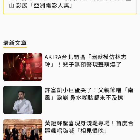
山 影展「亞洲電影人獎」
最新文章
AKIRA台北開唱「幽默模仿林志
玲」！兒子無預警現聲萌爆了
許富凱小巨蛋哭了！父親節唱「南
風」淚崩 鼻水糊臉都來不及擦
黃鐙輝驚喜現身淺堤專場！首度合
體飆唱嗨喊「相見恨晚」