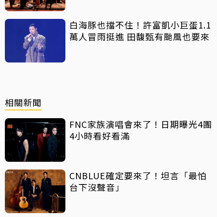
白海豚也擋不住！許富凱小巨蛋1.1
萬人冒雨挺進 田馥甄有颱風也要來
相關新聞
FNC家族演唱會來了！日期曝光4團
4小時看好看滿
CNBLUE確定要來了！坦言「最怕
台下沒聲音」