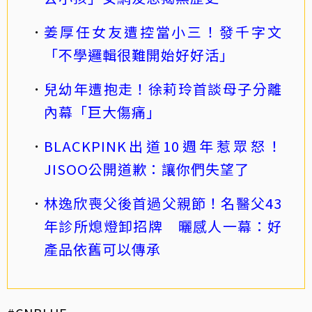
姜厚任女友遭控當小三！發千字文
「不學邏輯很難開始好好活」
兒幼年遭抱走！徐莉玲首談母子分離
內幕「巨大傷痛」
BLACKPINK出道10週年惹眾怒！
JISOO公開道歉：讓你們失望了
林逸欣喪父後首過父親節！名醫父43
年診所熄燈卸招牌 曬感人一幕：好
產品依舊可以傳承