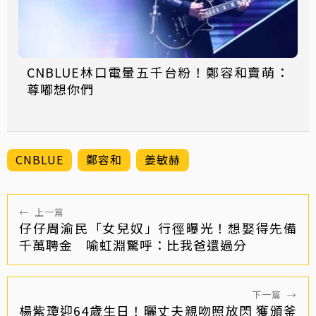
CNBLUE林口電暈五千台粉！鄭容和賣萌：
尊嘟想你們
CNBLUE
鄭容和
姜敏赫
←
上一篇
仔仔周渝民「女兒奴」行徑曝光！想娶得先備
千萬聘金 喻虹淵驚呼：比我爸還過分
下一篇
→
楊紫瓊迎64歲生日！曬丈夫親吻照放閃 獲頒釜