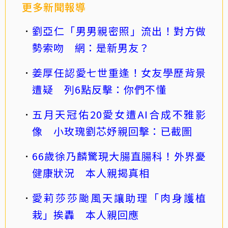
更多新聞報導
劉亞仁「男男親密照」流出！對方做
勢索吻 網：是新男友？
姜厚任認愛七世重逢！女友學歷背景
遭疑 列6點反擊：你們不懂
五月天冠佑20愛女遭AI合成不雅影
像 小玫瑰劉芯妤親回擊：已截圖
66歲徐乃麟驚現大腸直腸科！外界憂
健康狀況 本人親揭真相
愛莉莎莎颱風天讓助理「肉身護植
栽」挨轟 本人親回應