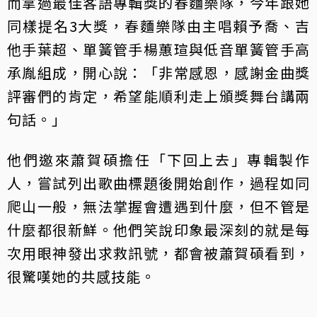
而拿過最佳客語專輯獎的春麵樂隊，今年跟她
同樣提名3大獎，春麵樂隊由主唱賴予喬、吉
他手葉超、單簧管手楊蕙瑄與低音單簧管手高
承胤組成，開心說：「非常感恩，感謝金曲獎
評審們的肯定，希望能順利走上頒獎舞台講兩
句話。」
他們邀來蕭賀碩擔任「下回上去」專輯製作
人，嘗試列出歌曲標題後開始創作，過程如同
爬山一般，無法掌握會遭遇到什麼，但不管是
什麼都很新鮮。他們笑說印象最深刻的就是每
次用眼神發出求救訊號，都會被蕭賀碩看到，
很驚嘆她的共感技能。