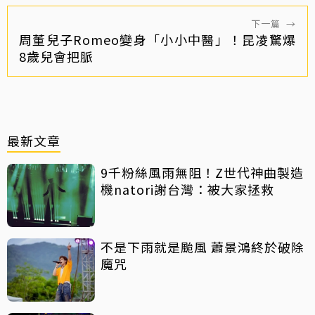
下一篇
→
周董兒子Romeo變身「小小中醫」！昆凌驚爆
8歲兒會把脈
最新文章
9千粉絲風雨無阻！Z世代神曲製造
機natori謝台灣：被大家拯救
不是下雨就是颱風 蕭景鴻終於破除
魔咒