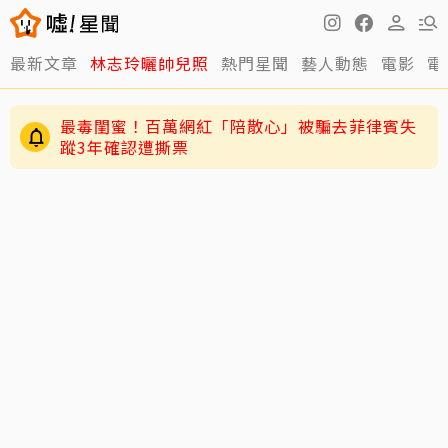
最新文章
林志玲曬帥兒照
熱門星聞
藝人動態
電影
電
最毒閨蜜！百萬網紅「陪散心」被騙去菲律賓失
蹤3年確認遭撕票