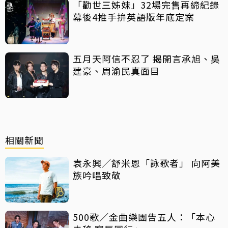
「勸世三姊妹」32場完售再締紀錄
幕後4推手拚英語版年底定案
五月天阿信不忍了 揭開言承旭、吳
建豪、周渝民真面目
相關新聞
袁永興／舒米恩「詠歌者」 向阿美
族吟唱致敬
500歌／金曲樂團告五人：「本心