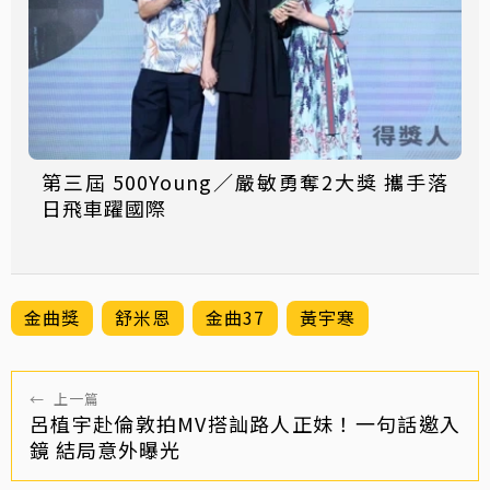
第三屆 500Young／嚴敏勇奪2大獎 攜手落
日飛車躍國際
金曲獎
舒米恩
金曲37
黃宇寒
←
上一篇
呂植宇赴倫敦拍MV搭訕路人正妹！一句話邀入
鏡 結局意外曝光