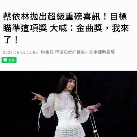
蔡依林拋出超級重磅喜訊！目標
瞄準這項獎 大喊：金曲獎，我來
了！
聯合報 特派記者許晉榮／北京即時報導
2026-06-15 12:05