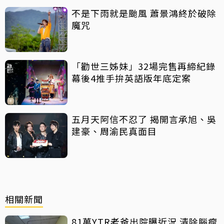
不是下雨就是颱風 蕭景鴻終於破除
魔咒
「勸世三姊妹」32場完售再締紀錄
幕後4推手拚英語版年底定案
五月天阿信不忍了 揭開言承旭、吳
建豪、周渝民真面目
相關新聞
81萬YTR老爸出院曝近況 清除腦瘤