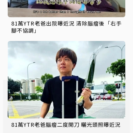
81萬YTR老爸出院曝近況 清除腦瘤後「右手
腳不協調」
81萬YTR老爸腦瘤二度開刀 曬光頭照曝近況