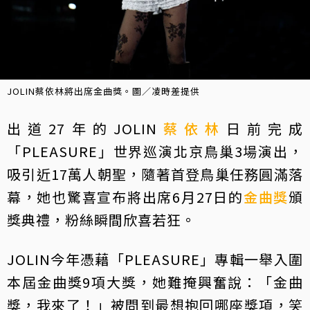
JOLIN蔡依林將出席金曲獎。圖／凌時差提供
出道27年的JOLIN
蔡依林
日前完成
「PLEASURE」世界巡演北京鳥巢3場演出，
吸引近17萬人朝聖，隨著首登鳥巢任務圓滿落
幕，她也驚喜宣布將出席6月27日的
金曲獎
頒
獎典禮，粉絲瞬間欣喜若狂。
JOLIN今年憑藉「PLEASURE」專輯一舉入圍
本屆金曲獎9項大獎，她難掩興奮說：「金曲
獎，我來了！」被問到最想抱回哪座獎項，笑