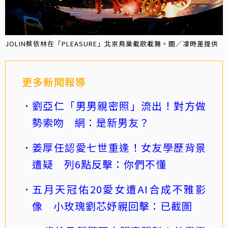
JOLIN蔡依林在「PLEASURE」北京鳥巢載歌載舞。圖／凌時差提供
更多新聞報導
劉亞仁「男男親密照」流出！對方做
勢索吻 網：是新男友？
姜厚任認愛七世重逢！女友學歷背景
遭疑 列6點反擊：你們不懂
五月天冠佑20愛女遭AI合成不雅影
像 小玫瑰劉芯妤親回擊：已截圖