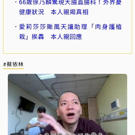
66歲徐乃麟驚現大腸直腸科！外界憂
健康狀況 本人親揭真相
愛莉莎莎颱風天讓助理「肉身護植
栽」挨轟 本人親回應
#蔡依林