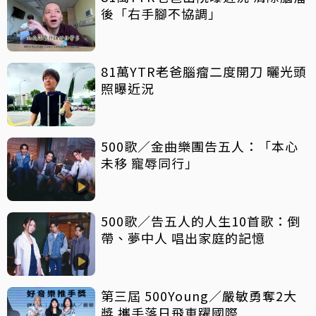
後「右手腳不協調」
81萬YTR老爸腦瘤二度開刀 曬光頭
照曝近況
500歌／金曲樂團告五人：「本心
未移 寵辱同行」
500歌／告五人的人生10首歌：倒
帶、夢中人 唱出家庭的記憶
第三屆 500Young／嚴敏勇奪2大
獎 攜手落日飛車躍國際