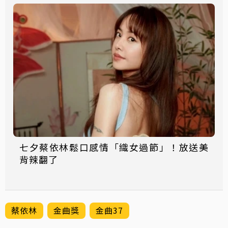
七夕蔡依林鬆口感情「織女過節」！放送美
背辣翻了
蔡依林
金曲獎
金曲37