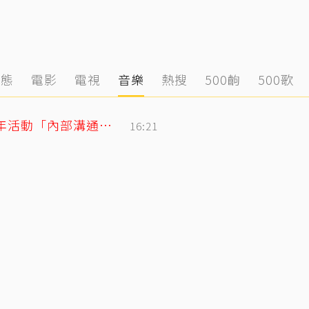
動態
電影
電視
音樂
熱搜
500齣
500歌
BLACKPINK合體直播再道歉！認了10週年活動「內部溝通出問題」
16:21