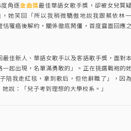
3度角逐
金曲獎
最佳華語女歌手獎，卻被女兒質
強，她笑回「所以我稍微驕傲地說我跟蔡依林
瑩恬罹癌後解約，關係徹底鬧僵，首度露面回應
回最佳新人、華語女歌手以及客語歌手獎，面對
格一起出現，名單滿勇敢的」。正在挑選戰袍的
兒子陪我走紅毯，拿到歌后，但他辭職了」，因
，她說：「兒子考到理想的大學校系。」