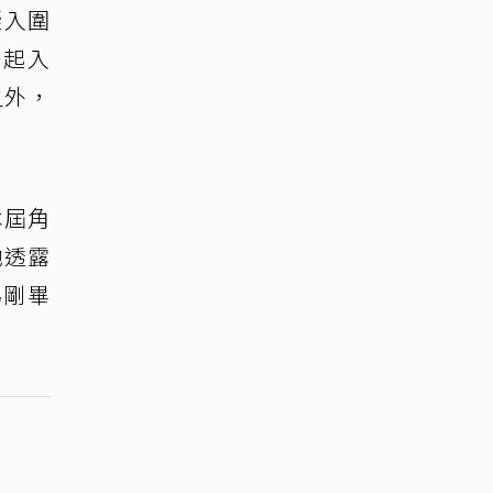
疑入圍
一起入
之外，
本屆角
她透露
為剛畢