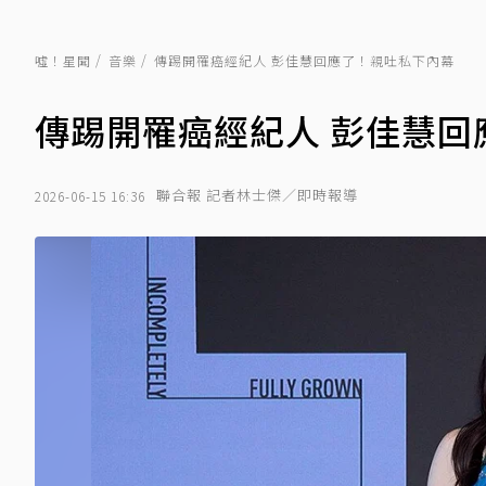
噓！星聞
音樂
傳踢開罹癌經紀人 彭佳慧回應了！親吐私下內幕
傳踢開罹癌經紀人 彭佳慧回
聯合報 記者林士傑／即時報導
2026-06-15 16:36