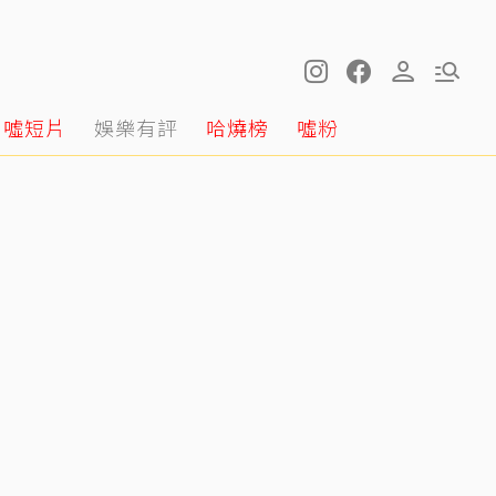
噓短片
娛樂有評
哈燒榜
噓粉