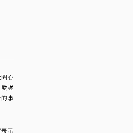
我開心
、愛護
苦的事
慧表示