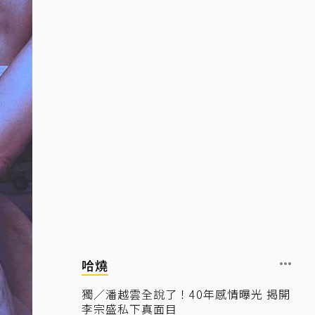
哈燒
獨／潘越雲全說了！40年感情曝光 揭開
李宗盛私下真面目