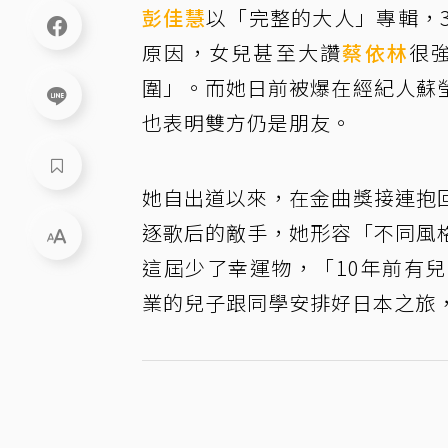
彭佳慧
以「完整的大人」專輯，
原因，女兒甚至大讚
蔡依林
很
圍」。而她日前被爆在經紀人蘇
也表明雙方仍是朋友。
她自出道以來，在金曲獎接連抱
逐歌后的敵手，她形容「不同風
這屆少了幸運物，「10年前有
業的兒子跟同學安排好日本之旅