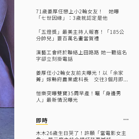
71歲姜厚任戀上小2輪女友！ 她曝
「七世因緣」：3歲就認定是他
「五燈獎」最美主持人報喜！「185公
分帥兒」要百萬名畫當賀禮
演藝工會終於聯絡上田路路 她一聽這名
字卻立刻掛電話
姜厚任小2輪女友前夫曝光！以「余家
菁」嫁縣府農業處科長 交往3個月即...
愷樂突曝雙寶35周早產！曬「身邊男
人」最新情況曝光
即時
木木26歲生日哭了！許願「當電影女主