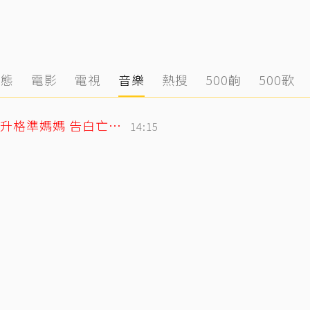
動態
電影
電視
音樂
熱搜
500齣
500歌
北影影后李亦捷父親節拋喜訊！曬產檢照升格準媽媽 告白亡父超感人
14:15