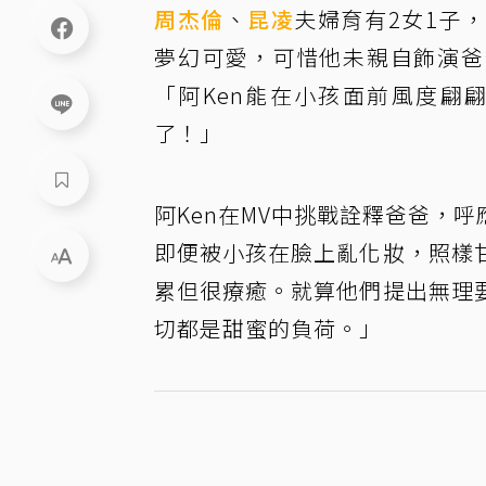
周杰倫
、
昆凌
夫婦育有2女1子，
夢幻可愛，可惜他未親自飾演爸
「阿Ken能在小孩面前風度翩
了！」
阿Ken在MV中挑戰詮釋爸爸，呼
即便被小孩在臉上亂化妝，照樣
累但很療癒。就算他們提出無理
切都是甜蜜的負荷。」