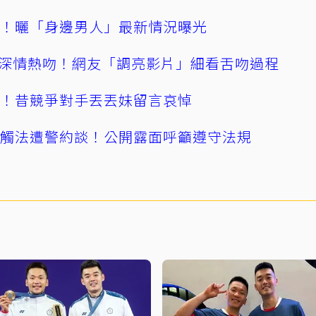
產！曬「身邊男人」最新情況曝光
深情熱吻！網友「調亮影片」細看舌吻過程
逝！昔競爭對手丟丟妹留言哀悼
誤觸法遭警約談！公開露面呼籲遵守法規