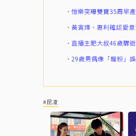
愷樂突曝雙寶35周早
黃寅燁、惠利確認愛意
直播主肥大叔46歲驟
29歲男偶像「寵粉」
#昆凌