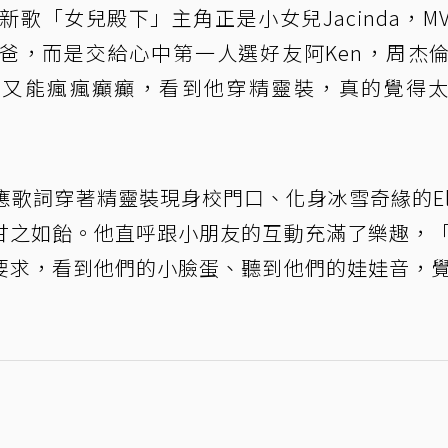
新歌「女兒殿下」主角正是小女兒Jacinda，M
爸，而是交給心中第一人選好友阿Ken，周杰
翩又能瘋瘋癲癲，看到他穿精靈裝，真的覺得
應歌詞穿著精靈裝現身校門口、化身冰雪奇緣的El
甘之如飴。他直呼跟小朋友的互動充滿了樂趣，
要求，看到他們的小臉蛋、聽到他們的娃娃音，