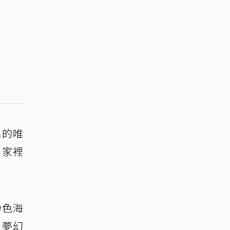
係的唯
，家裡
粉色海
了夢幻