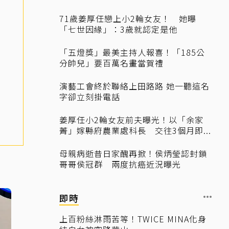
71歲姜厚任戀上小2輪女友！ 她曝
「七世因緣」：3歲就認定是他
「五燈獎」最美主持人報喜！「185公
分帥兒」要百萬名畫當賀禮
演藝工會終於聯絡上田路路 她一聽這名
字卻立刻掛電話
姜厚任小2輪女友前夫曝光！以「余家
菁」嫁縣府農業處科長 交往3個月即...
母親病逝昔日家醜再掀！侯炳瑩認封鎖
哥哥侯冠群 兩度抗癌近況曝光
即時
上百粉絲淋雨苦等！TWICE MINA化身