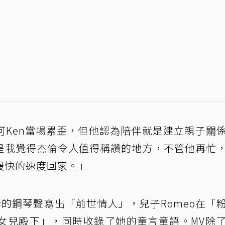
阿Ken當場累歪，但他認為陪伴就是建立親子關
是我覺得杰倫令人值得稱讚的地方，不管他再忙
最快的速度回家。」
彈奏的鋼琴聲寫出「前世情人」，兒子Romeo在「
女兒殿下」，同時收錄了她的童言童語。MV除