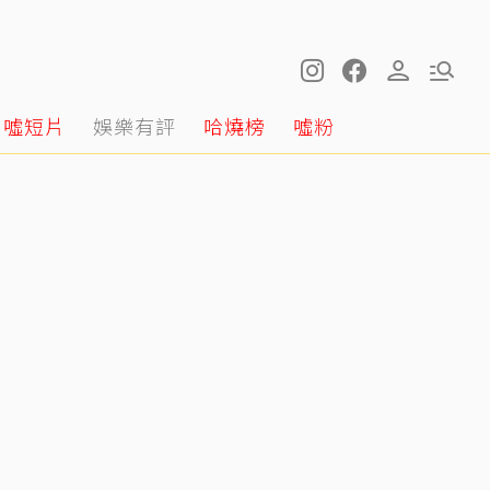
噓短片
娛樂有評
哈燒榜
噓粉