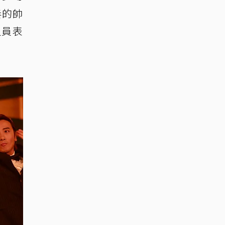
奏的帥
人員表