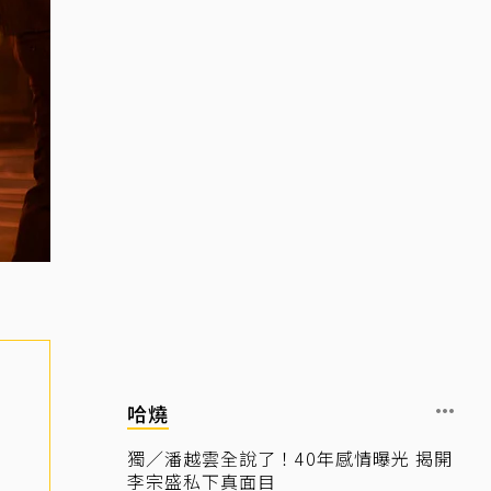
哈燒
獨／潘越雲全說了！40年感情曝光 揭開
李宗盛私下真面目