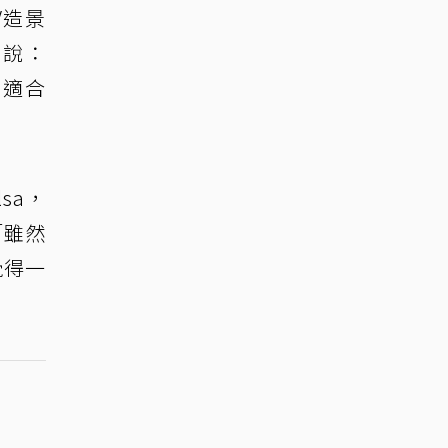
V造景
倫說：
太適合
sa，
「雖然
覺得一