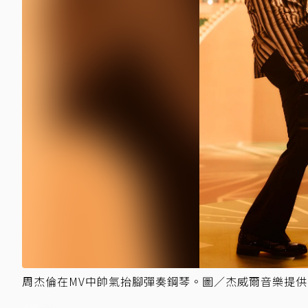
周杰倫在MV中帥氣抬腳彈奏鋼琴。圖／杰威爾音樂提供