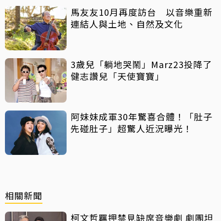
馬友友10月再度訪台 以音樂重新
連結人與土地、自然及文化
3歲兒「躺地哭鬧」Marz23投降了
健志讚兒「天使寶寶」
阿妹妹成軍30年驚喜合體！「肚子
先碰肚子」超驚人近況曝光！
相關新聞
柯文哲羈押禁見缺席音樂劇 劇團坦