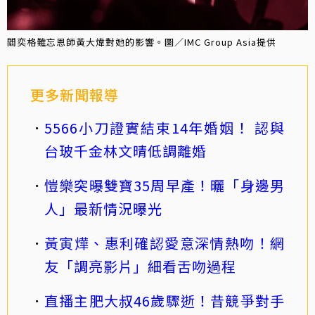
閻奕格難忘恩師黃大煒對她的影響。圖／IMC Group Asia提供
更多新聞報導
5566小刀證實結束14年婚姻！ 認與
台玻千金林文晴低調離婚
愷樂突曝雙寶35周早產！曬「身邊男
人」最新情況曝光
黃寅燁、惠利確認愛意深情熱吻！網
友「調亮影片」細看舌吻過程
直播主肥大叔46歲驟逝！昔競爭對手