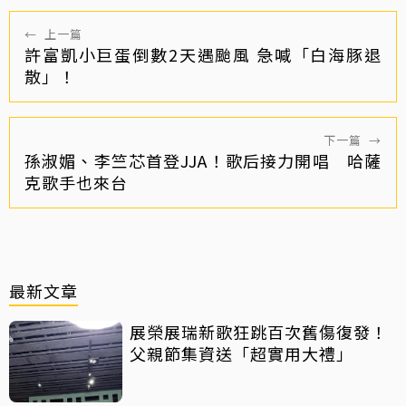
←
上一篇
許富凱小巨蛋倒數2天遇颱風 急喊「白海豚退
散」！
下一篇
→
孫淑媚、李竺芯首登JJA！歌后接力開唱 哈薩
克歌手也來台
最新文章
展榮展瑞新歌狂跳百次舊傷復發！
父親節集資送「超實用大禮」