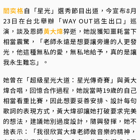
閻奕格
自「星光」選秀節目出道，今宣布8月
23日在台北舉辦「WAY OUT逃生出口」巡
演，談及恩師
黃大煒
猝逝，她說獲知噩耗當下
相當震驚，「老師永遠是想要讓旁邊的人更發
光，他這種無私的愛，無私地給予，真的是讓
我永生難忘」。
她曾在「超級星光大道：星光傳奇賽」與黃大
煒合唱，回憶合作過程，她說當時19歲的自己
相當看重比賽，因此想要妥善安排、設計每句
歌詞的表現方式，黃大煒卻讓她打破要求完美
的想法，建議她別過度設計，隨興發揮，她不
捨表示：「我很欣賞大煒老師做音樂的精神，