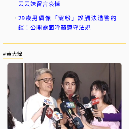
丟丟妹留言哀悼
29歲男偶像「寵粉」誤觸法遭警約
談！公開露面呼籲遵守法規
#黃大煒