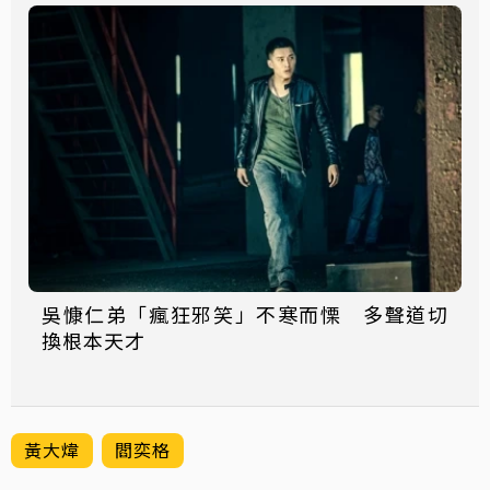
吳慷仁弟「瘋狂邪笑」不寒而慄 多聲道切
換根本天才
黃大煒
閻奕格