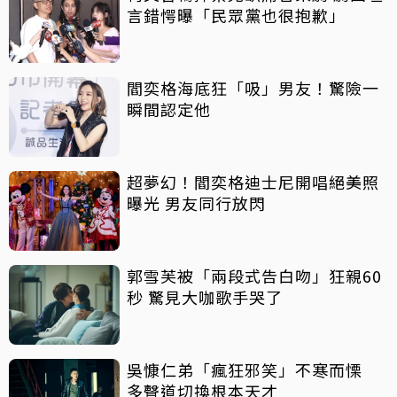
言錯愕曝「民眾黨也很抱歉」
閻奕格海底狂「吸」男友！驚險一
瞬間認定他
超夢幻！閻奕格迪士尼開唱絕美照
曝光 男友同行放閃
郭雪芙被「兩段式告白吻」狂親60
秒 驚見大咖歌手哭了
吳慷仁弟「瘋狂邪笑」不寒而慄
多聲道切換根本天才