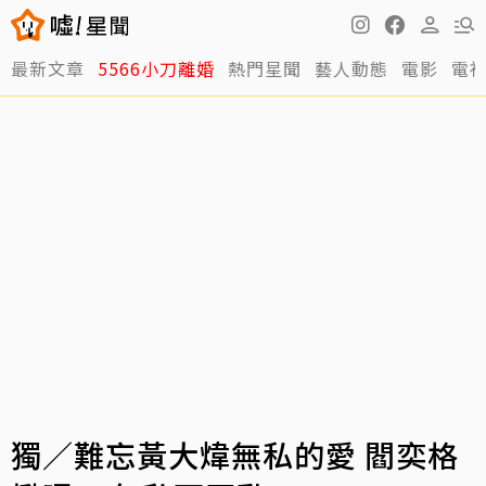
最新文章
5566小刀離婚
熱門星聞
藝人動態
電影
電
獨／難忘黃大煒無私的愛 閻奕格