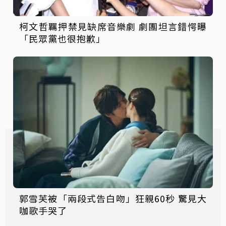
柯文哲羈押禁見缺席音樂劇 劇團坦言錯愕曝
「民眾黨也很抱歉」
郭雪芙被「兩段式告白吻」狂親60秒 驚見大
咖歌手哭了