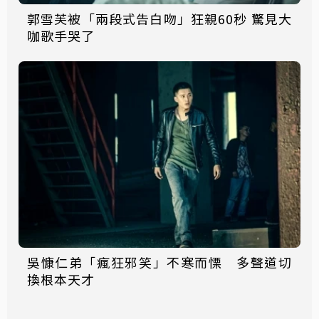
郭雪芙被「兩段式告白吻」狂親60秒 驚見大
咖歌手哭了
吳慷仁弟「瘋狂邪笑」不寒而慄 多聲道切
換根本天才