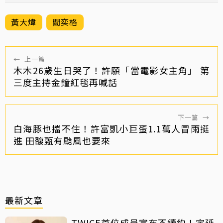
黃大煒
閻奕格
←
上一篇
木木26歲生日哭了！許願「當電影女主角」 第
三度主持金鐘紅毯再喊話
下一篇
→
白海豚也擋不住！許富凱小巨蛋1.1萬人冒雨挺
進 田馥甄有颱風也要來
最新文章
TWICE首位成員宣布不續約！定延