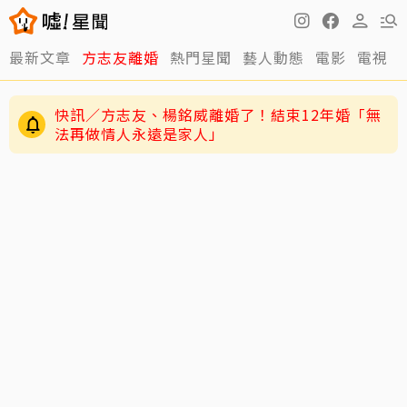
最新文章
方志友離婚
熱門星聞
藝人動態
電影
電視
快訊／方志友、楊銘威離婚了！結束12年婚「無
法再做情人永遠是家人」
12年婚姻走到盡頭早有跡象？楊銘威、方志友過
去婚姻裂痕一次看