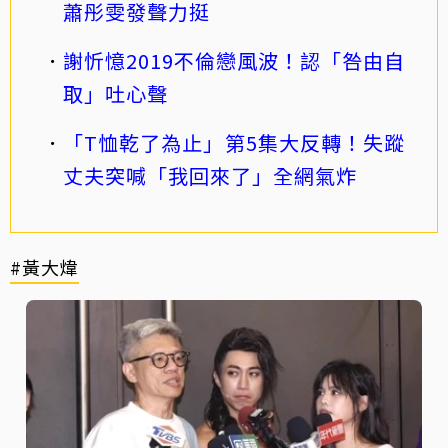
蕭彤雯發聲力挺
謝忻憶2019不倫戀風波！認「咎由自
取」吐心聲
「T恤乾了為止」第5集大反轉！失蹤
丈夫突喊「我回來了」全網氣炸
#黃大煒