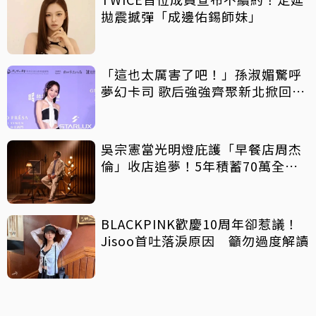
拋震撼彈「成邊佑錫師妹」
「這也太厲害了吧！」孫淑媚驚呼
夢幻卡司 歌后強強齊聚新北掀回憶
殺
吳宗憲當光明燈庇護「早餐店周杰
倫」收店追夢！5年積蓄70萬全砸
光
BLACKPINK歡慶10周年卻惹議！
Jisoo首吐落淚原因 籲勿過度解讀