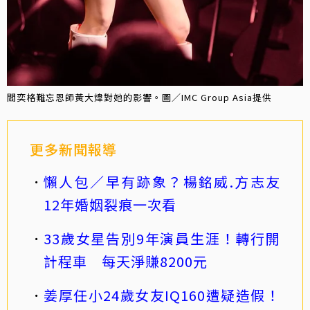
閻奕格難忘恩師黃大煒對她的影響。圖／IMC Group Asia提供
更多新聞報導
懶人包／早有跡象？楊銘威.方志友
12年婚姻裂痕一次看
33歲女星告別9年演員生涯！轉行開
計程車 每天淨賺8200元
姜厚任小24歲女友IQ160遭疑造假！