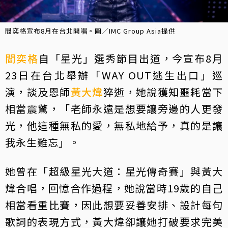
閻奕格宣布8月在台北開唱。圖／IMC Group Asia提供
閻奕格
自「星光」選秀節目出道，今宣布8月
23日在台北舉辦「WAY OUT逃生出口」巡
演，談及恩師
黃大煒
猝逝，她說獲知噩耗當下
相當震驚，「老師永遠是想要讓旁邊的人更發
光，他這種無私的愛，無私地給予，真的是讓
我永生難忘」。
她曾在「超級星光大道：星光傳奇賽」與黃大
煒合唱，回憶合作過程，她說當時19歲的自己
相當看重比賽，因此想要妥善安排、設計每句
歌詞的表現方式，黃大煒卻讓她打破要求完美