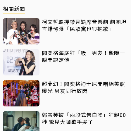
相關新聞
柯文哲羈押禁見缺席音樂劇 劇團坦
言錯愕曝「民眾黨也很抱歉」
閻奕格海底狂「吸」男友！驚險一
瞬間認定他
超夢幻！閻奕格迪士尼開唱絕美照
曝光 男友同行放閃
郭雪芙被「兩段式告白吻」狂親60
秒 驚見大咖歌手哭了