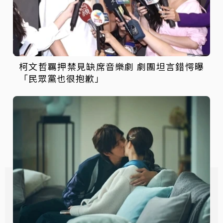
柯文哲羈押禁見缺席音樂劇 劇團坦言錯愕曝
「民眾黨也很抱歉」