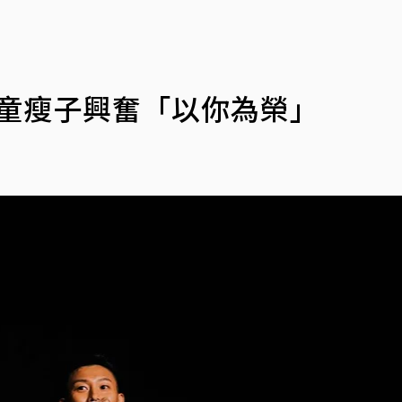
頑童瘦子興奮「以你為榮」