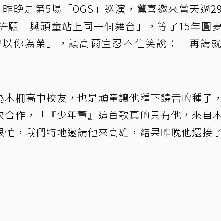
，昨晚是第5場「OGS」巡演，驚喜邀來當天過2
許願「與頑童站上同一個舞台」，等了15年圓
的以你為榮」，讓高爾宣忍不住笑說：「再講
為木柵高中校友，也是頑童讓他種下饒舌的種子
次合作，「『少年董』這首歌真的只有他，來自
很忙，我們特地邀請他來高雄，結果昨晚他還接