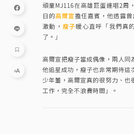
頑童MJ116在高雄巨蛋連唱2周
日的
高爾宣
擔任嘉賓，他透露曾
激動，
瘦子
暖心直呼「我們真
了。」
高爾宣把瘦子當成偶像，兩人同
他追星成功，瘦子也非常期待這
少年董，高爾宣真的很努力、也
工作，完全不浪費時間」。