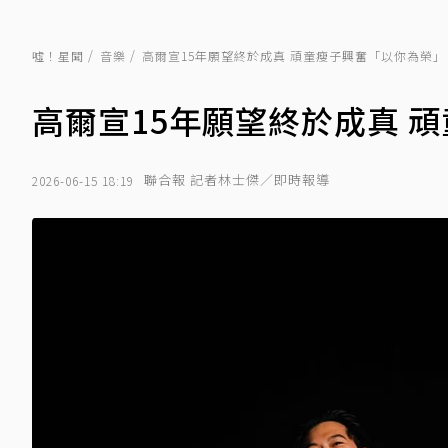
噓！星聞
音樂
高爾宣15年願望終於成真 頑童瘦子興奮「以你為榮」
高爾宣15年願望終於成真 
聯合報 記者林士傑／即時報導
2026-06-15 18:19