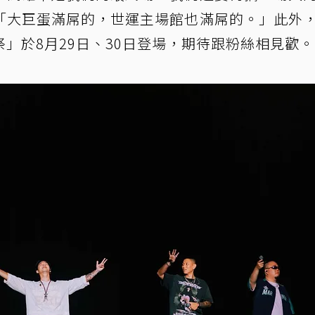
「大巨蛋滿屌的，世運主場館也滿屌的。」此外
祭」於8月29日、30日登場，期待跟粉絲相見歡。