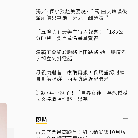
獨／2個小孩赴美要燒2千萬 曲艾玲嘆後
輩削價只拿她十分之一酬勞競爭
「五燈獎」最美主持人報喜！「185公
分帥兒」要百萬名畫當賀禮
演藝工會終於聯絡上田路路 她一聽這名
字卻立刻掛電話
母親病逝昔日家醜再掀！侯炳瑩認封鎖
哥哥侯冠群 兩度抗癌近況曝光
沉默7年不忍了！「車界女神」李冠儀發
長文控職場性騷、黑幕
即時
古典音樂最高殿堂！維也納愛樂10月訪