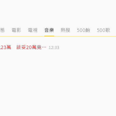
動態
電影
電視
音樂
熱搜
500齣
500歌
蕭敬騰日料店遭房東大漲租！月租15萬飆23萬 談妥20萬竟臨時反悔不續租
12:33