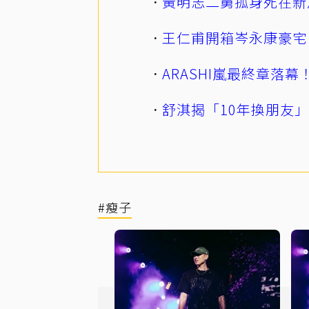
黃明志二舅孤身死在新
王仁甫開箱岑永康豪宅
ARASHI嵐最終章落
舒淇揭「10年換朋友
#瘦子