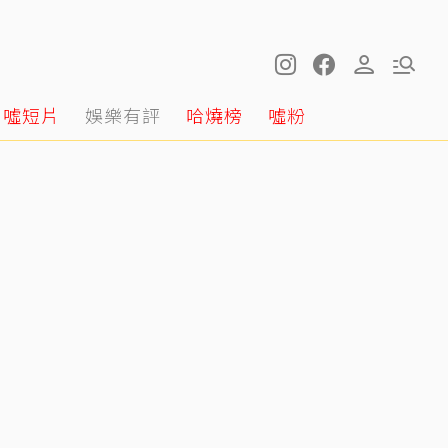
噓短片
娛樂有評
哈燒榜
噓粉