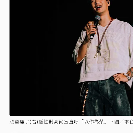
頑童瘦子(右)感性對高爾宣直呼「以你為榮」。圖／本