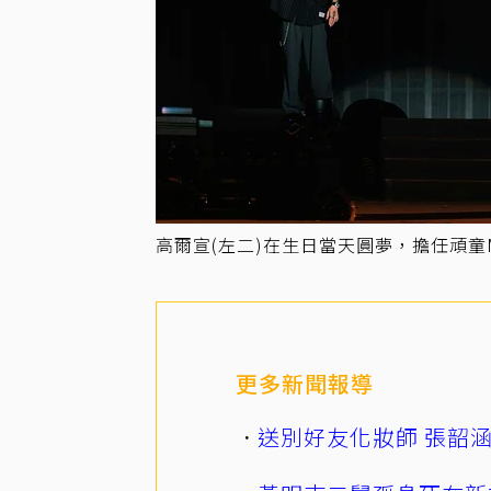
高爾宣(左二)在生日當天圓夢，擔任頑童
更多新聞報導
送別好友化妝師 張韶