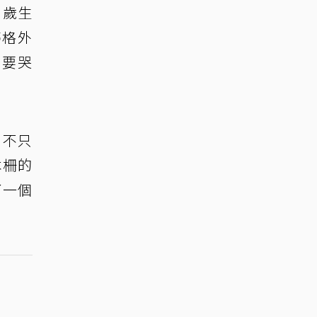
9歲生
夢格外
就要哭
，不只
木柵的
了一個