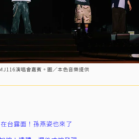
MJ116演唱會嘉賓。圖／本色音樂提供
涵在台露面！孫燕姿也來了