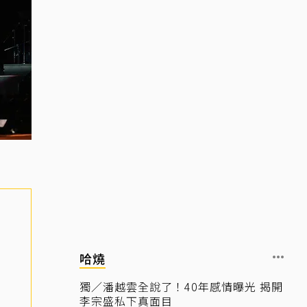
哈燒
獨／潘越雲全說了！40年感情曝光 揭開
李宗盛私下真面目