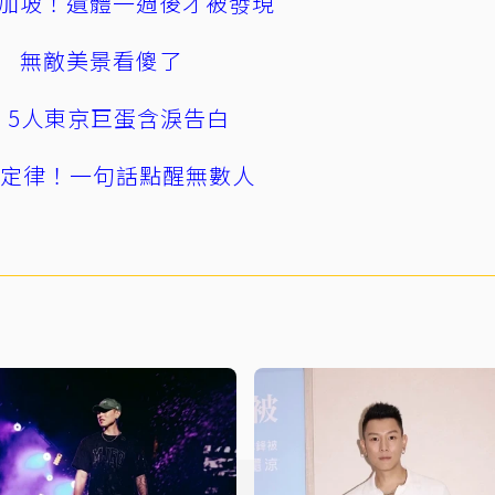
加坡！遺體一週後才被發現
 無敵美景看傻了
幕！5人東京巨蛋含淚告白
」定律！一句話點醒無數人