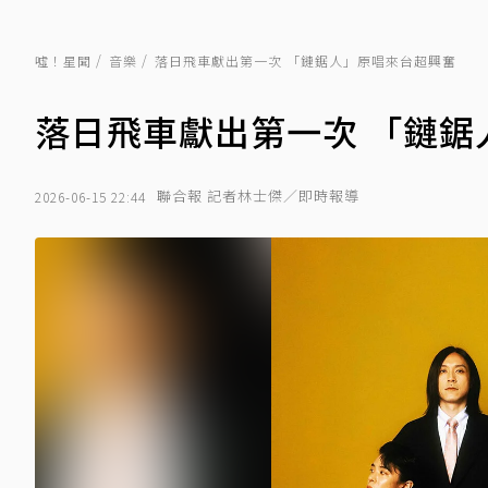
噓！星聞
音樂
落日飛車獻出第一次 「鏈鋸人」原唱來台超興奮
落日飛車獻出第一次 「鏈鋸
聯合報 記者林士傑／即時報導
2026-06-15 22:44