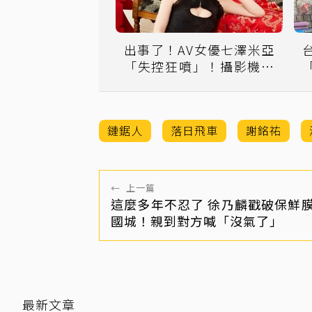
出事了！AV女優七澤米亞
「失控狂噴」！攝影機濕
壞停機
鏈鋸人
落日飛車
謝銘祐
←
上一篇
這麼多年不忍了 徐乃麟戳破保鮮
國城！親到對方喊「沒氣了」
最新文章