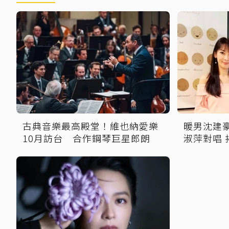
古典音樂最高殿堂！維也納愛樂
暖男沈建
10月訪台 合作鋼琴巨星郎朗
淑萍對唱