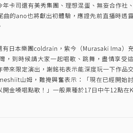
今年卡司還有美秀集團、理想混蛋、無妄合作社
尾曲的ano也將獻出初體驗，應證先前直播時透
。
樂團coldrain，紫今（Murasaki Ima）
灣，到時候請大家一起唱歌、跳舞，盡情享受
作帶來限定演出，謝銘祐表示能深度玩一下作品
eshiit山姆，難掩興奮表示：「現在已經開始
金嗓唱點歌！」一般票種於17日中午12點在KK