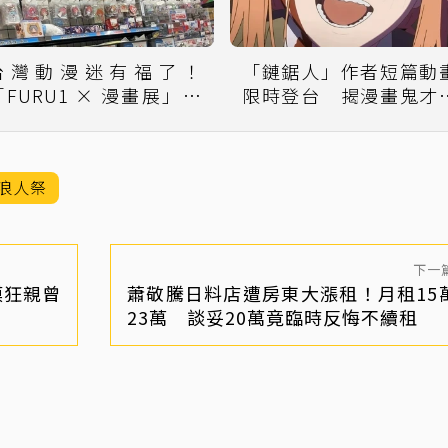
台灣動漫迷有福了！
「鏈鋸人」作者短篇動
「FURU1 × 漫畫展」進
限時登台 揭漫畫鬼才
軍台北西門町
本樹創作原點
浪人祭
下一
膜狂親曾
蕭敬騰日料店遭房東大漲租！月租15
23萬 談妥20萬竟臨時反悔不續租