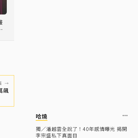
畫
藤
篇
→
萬飆
哈燒
獨／潘越雲全說了！40年感情曝光 揭開
李宗盛私下真面目