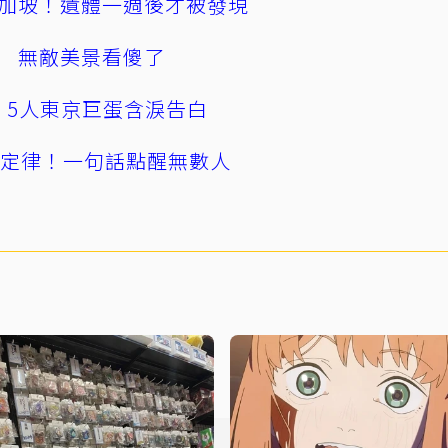
加坡！遺體一週後才被發現
 無敵美景看傻了
幕！5人東京巨蛋含淚告白
」定律！一句話點醒無數人