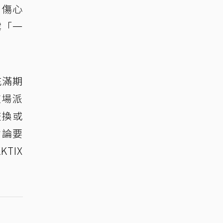
、傷心
露「一
充滿期
這場派
交換或
討論要
TIX