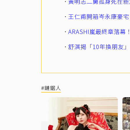
黃明志二舅孤身死在新
王仁甫開箱岑永康豪宅
ARASHI嵐最終章落
舒淇揭「10年換朋友
#鏈鋸人