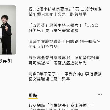
獨／2個小孩赴美要燒2千萬 曲艾玲嘆後
輩削價只拿她十分之一酬勞競爭
「五燈獎」最美主持人報喜！「185公
分帥兒」要百萬名畫當賀禮
演藝工會終於聯絡上田路路 她一聽這名
字卻立刻掛電話
母親病逝昔日家醜再掀！侯炳瑩認封鎖
秒殺再加
哥哥侯冠群 兩度抗癌近況曝光
沉默7年不忍了！「車界女神」李冠儀發
長文控職場性騷、黑幕
即時
超萌橘貓「蜜柑站長」發出許願卡！