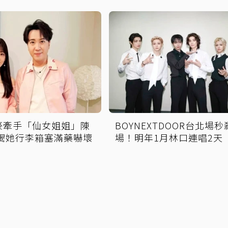
豪牽手「仙女姐姐」陳
BOYNEXTDOOR台北場
 揭她行李箱塞滿藥嚇壞
場！明年1月林口連唱2天