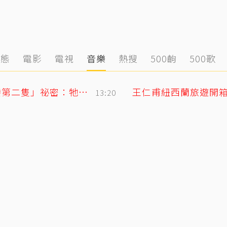
動態
電影
電視
音樂
熱搜
500齣
500歌
獨／唐綺陽痛失15年愛貓 揭當時「不養第二隻」祕密：牠為此狠咬我
13:20