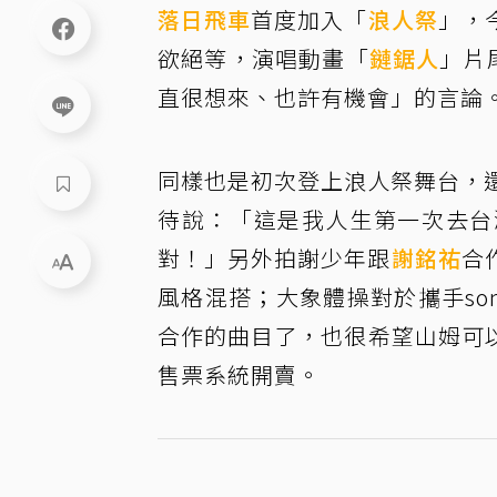
落日飛車
首度加入「
浪人祭
」，
欲絕等，演唱動畫「
鏈鋸人
」片
直很想來、也許有機會」的言論
同樣也是初次登上浪人祭舞台，還有日本
待說：「這是我人生第一次去台
對！」另外拍謝少年跟
謝銘祐
合
風格混搭；大象體操對於攜手som
合作的曲目了，也很希望山姆可以開
售票系統開賣。