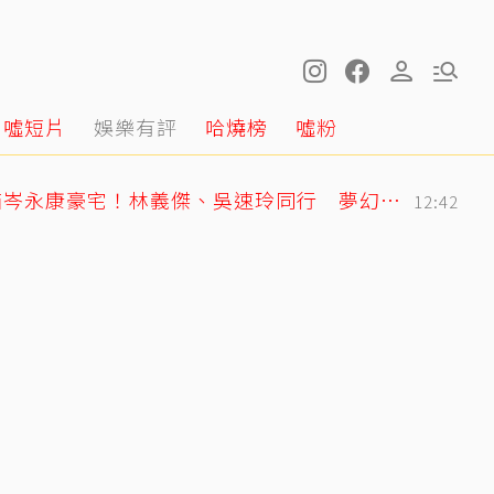
噓短片
娛樂有評
哈燒榜
噓粉
王仁甫紐西蘭旅遊開箱岑永康豪宅！林義傑、吳速玲同行 夢幻美景全曝光
12:42