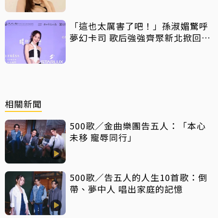
「這也太厲害了吧！」孫淑媚驚呼
夢幻卡司 歌后強強齊聚新北掀回憶
殺
相關新聞
500歌／金曲樂團告五人：「本心
未移 寵辱同行」
500歌／告五人的人生10首歌：倒
帶、夢中人 唱出家庭的記憶