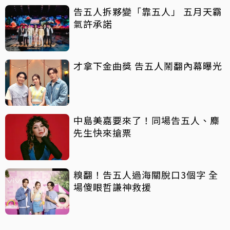
告五人拆夥變「靠五人」 五月天霸
氣許承諾
才拿下金曲獎 告五人鬧翻內幕曝光
中島美嘉要來了！同場告五人、麋
先生快來搶票
糗翻！告五人過海關脫口3個字 全
場傻眼哲謙神救援