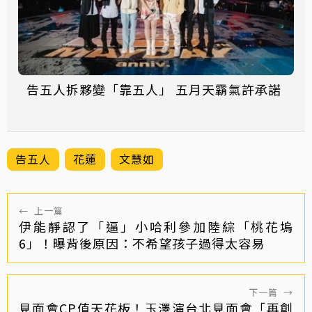
告五人拆夥變「靠五人」 五月天霸氣許承諾
告五人
花蓮
文慧如
←
上一篇
伊能靜認了「逼」小哈利參加陸綜「桃花塢
6」！曝背後原因：不希望孩子過得太容易
下一篇
→
見面會CP值天花板！玉澤演台北見面會「再創