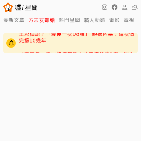
最新文章
方志友離婚
熱門星聞
藝人動態
電影
電視
「慶餘年」男星驚傳病逝！才不適住院1周 圈內
好友悲痛悼念
王彩樺認了「最後一次Do臉」 親揭內幕：這次做
完撐10幾年