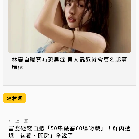
林襄自曝竟有恐男症 男人靠近就會莫名起蕁
麻疹
潘若迪
←
上一篇
富婆砸錢自肥「50集硬塞60場吻戲」！鮮肉遭
爆「包養、開房」全說了