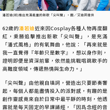
潘若迪(前)推出充滿能量的新歌「尖叫聲」。圖／艾迪昇提供
62歲的
潘若迪
近來因Cosplay各種人物再度翻
紅，乘勝追擊推出新歌「尖叫聲」，是充滿
「潘式風格」的有氧舞曲，他說：「再來就是
我一直覺得『年齡只是數字』，想以身作則，
證明即便是資深前輩，依然能挑戰唱跳歌手的
高難度領域，傳遞熱情與生命力。」
「尖叫聲」由他親自填詞，營造出只要節奏響
起，每個人都能盡情投入的派對感，有趣的是
創作靈感竟來自於日常中最平靜的時刻，他透
露就是每天固定的早課誦經，「因爲念經的音