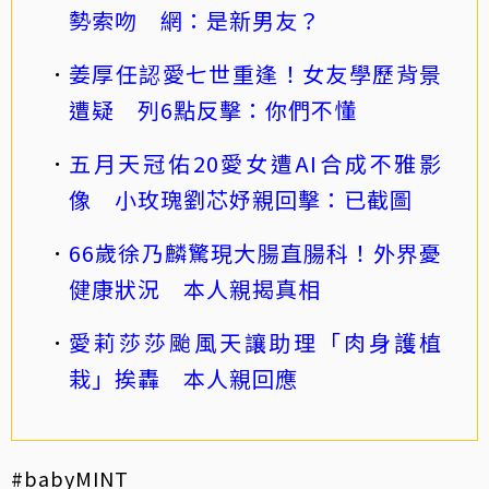
勢索吻 網：是新男友？
姜厚任認愛七世重逢！女友學歷背景
遭疑 列6點反擊：你們不懂
五月天冠佑20愛女遭AI合成不雅影
像 小玫瑰劉芯妤親回擊：已截圖
66歲徐乃麟驚現大腸直腸科！外界憂
健康狀況 本人親揭真相
愛莉莎莎颱風天讓助理「肉身護植
栽」挨轟 本人親回應
#babyMINT