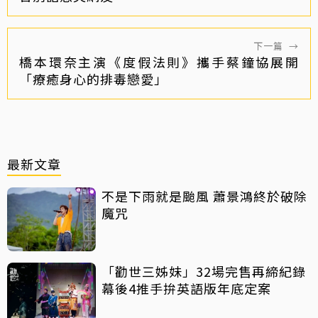
下一篇
→
橋本環奈主演《度假法則》攜手蔡鐘協展開
「療癒身心的排毒戀愛」
最新文章
不是下雨就是颱風 蕭景鴻終於破除
魔咒
「勸世三姊妹」32場完售再締紀錄
幕後4推手拚英語版年底定案