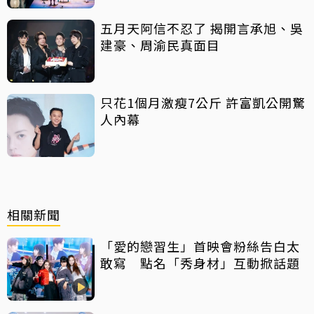
五月天阿信不忍了 揭開言承旭、吳
建豪、周渝民真面目
只花1個月激瘦7公斤 許富凱公開驚
人內幕
相關新聞
「愛的戀習生」首映會粉絲告白太
敢寫 點名「秀身材」互動掀話題