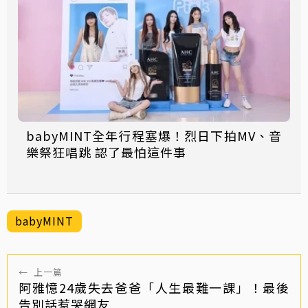
babyMINT全年行程塞爆！烈日下拍MV、音
樂祭狂唱跳 認了最怕這件事
babyMINT
←
上一篇
阿雅憶24歲失去爸爸「人生最難一課」！最後
告別話惹哭網友