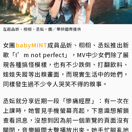
左起品妡、栩栩、丞妘。圖／華研國際提供
女團
babyMINT
成員品妡、栩栩、丞妘推出新
歌「I’m not perfect」，MV中少女們除了展
現各種搞怪模樣，也有不少跌倒、打翻飲料、
娃娃失蹤等出糗畫面，而現實生活中的她們，
同樣發生過不少令人哭笑不得的糗事。
丞妘就分享近期一段「慘痛經歷」：有一次在
上課時，她瞥見手機螢幕亮起，下意識想解鎖
查看訊息，沒想到因為前一個瀏覽的頁面沒有
關閉，音樂瞬間大聲播放出來。她手忙腳亂地