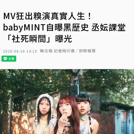
MV狂出糗演真實人生！
babyMINT自曝黑歷史 丞妘課堂
「社死瞬間」曝光
聯合報 記者梅衍儂／即時報導
2026-06-16 14:19