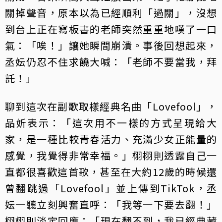
關掉聲音，原本以為已經順利「過關」，沒想
到台上正在寫板書的老師突然重重地嘆了一口
氣：「唉！」讓她瞬間崩潰。事後回想起來，
丞妘仍忍不住求饒大喊：「老師不要當我，拜
託！」
聊到這次在副歌取樣經典名曲「Lovefool」，
品妡表示：「這次用不一樣的方式呈現給大
家，是一種比較青春活力、充滿少女正能量的
感覺，我覺得非常幸福。」栩栩則透露自己一
直都很喜歡這首歌，甚至在大約12歲的時候還
曾翻跳過「Lovefool」並上傳到TikTok，丞
妘一聽立刻興奮直呼：「我等一下要去翻！」
栩栩則淡定回應：「現在翻不到，我已經典藏