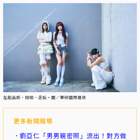
左起品妡、栩栩、丞妘。圖／華研國際提供
更多新聞報導
劉亞仁「男男親密照」流出！對方做