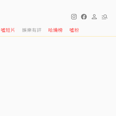
噓短片
娛樂有評
哈燒榜
噓粉