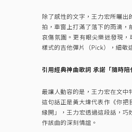
除了感性的文字，王力宏所曬出
拍，車窗上打滿了落下的雨滴，
哀傷氛圍。更有眼尖樂迷發現，車
樣式的吉他彈片（Pick），細
引用經典神曲歌詞 承諾「隨時陪
最讓人動容的是，王力宏在文中
這句話正是黃大煒代表作《你把
緣開」，王力宏透過這段話，巧妙地
作該曲的深刻情誼。