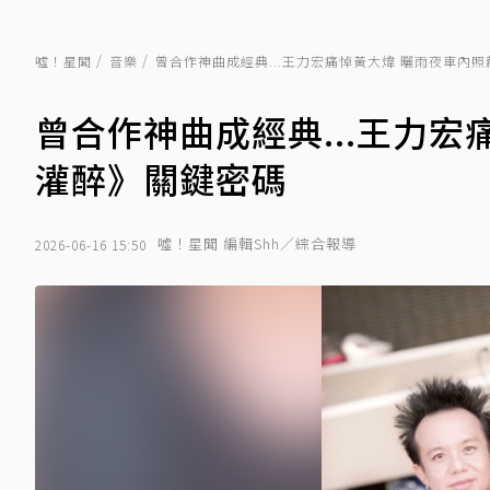
噓！星聞
音樂
曾合作神曲成經典...王力宏痛悼黃大煒 曬雨夜車內
曾合作神曲成經典...王力
灌醉》關鍵密碼
噓！星聞 編輯Shh／綜合報導
2026-06-16 15:50