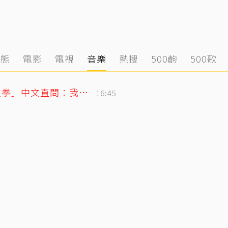
動態
電影
電視
音樂
熱搜
500齣
500歌
SJ始源無預警現身台灣早餐店！親民「碰拳」中文直問：我停車可以嗎？
16:45