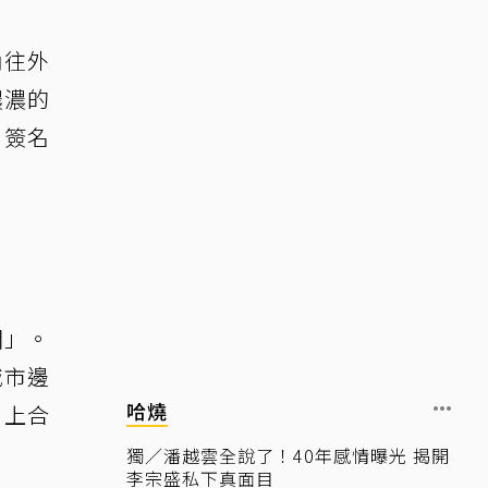
內往外
濃濃的
」簽名
開」。
城市邊
哈燒
》上合
獨／潘越雲全說了！40年感情曝光 揭開
李宗盛私下真面目