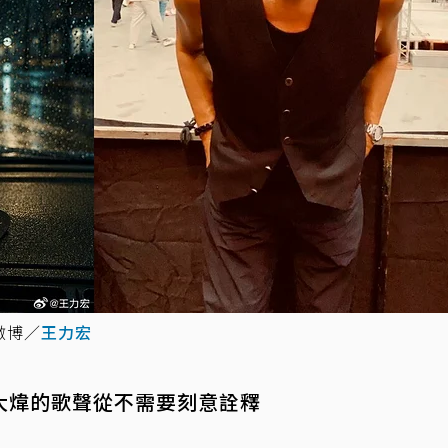
微博／
王力宏
大煒的歌聲從不需要刻意詮釋