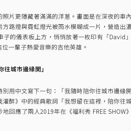
的照片更隱藏著滿滿的洋蔥。畫面是在深夜的車
前方路燈與霓虹燈光被雨水模糊成一片，營造出
子的儀表板上方，悄悄放著一枚印有「David
敬這位一輩子熱愛音樂的吉他英雄。
你往城市邊緣開」
特別用中文寫下一句：「我隨時陪你往城市邊緣
我灌醉》中的經典歌詞「我想留在這裡，陪你往
回應了兩人2019年在《福利秀 FREE SHOW