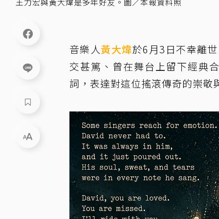
王力宏與黃大煒是多年好友。圖／本報資料照
音樂人
黃大煒
於6月3日不幸離
交甚篤、曾在舞台上留下經典
詞，表達對這位搖滾傳奇的崇敬