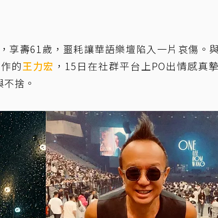
世，享壽61歲，噩耗讓華語樂壇陷入一片哀傷。
合作的
王力宏
，15日在社群平台上PO出情感真
與不捨。