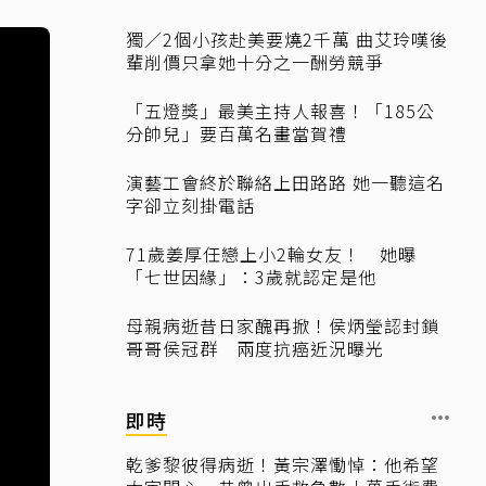
獨／2個小孩赴美要燒2千萬 曲艾玲嘆後
輩削價只拿她十分之一酬勞競爭
「五燈獎」最美主持人報喜！「185公
分帥兒」要百萬名畫當賀禮
演藝工會終於聯絡上田路路 她一聽這名
字卻立刻掛電話
71歲姜厚任戀上小2輪女友！ 她曝
「七世因緣」：3歲就認定是他
母親病逝昔日家醜再掀！侯炳瑩認封鎖
哥哥侯冠群 兩度抗癌近況曝光
即時
乾爹黎彼得病逝！黃宗澤慟悼：他希望