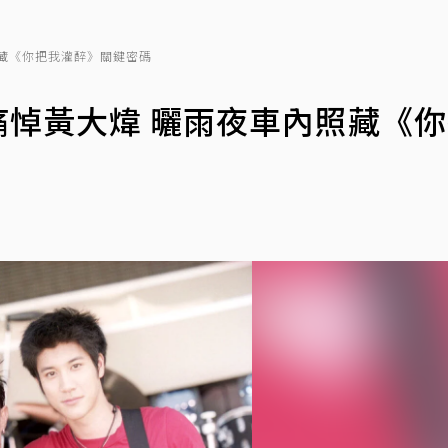
照藏《你把我灌醉》關鍵密碼
宏痛悼黃大煒 曬雨夜車內照藏《