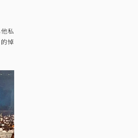
與他私
摯的悼