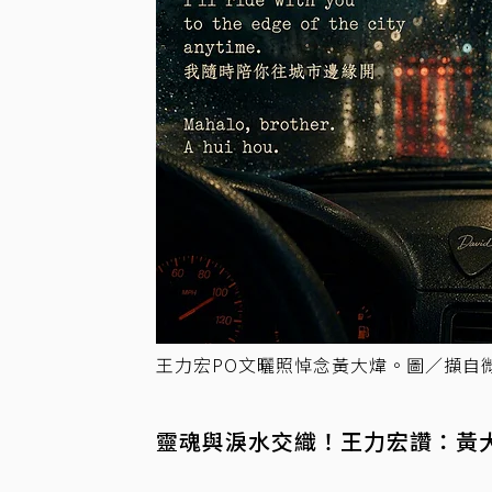
王力宏PO文曬照悼念黃大煒。圖／擷自
靈魂與淚水交織！王力宏讚：黃