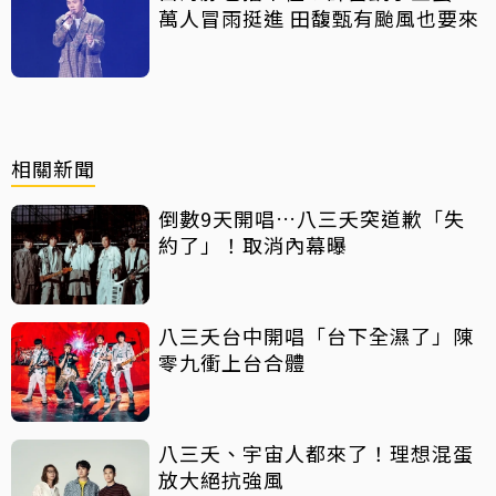
萬人冒雨挺進 田馥甄有颱風也要來
相關新聞
倒數9天開唱…八三夭突道歉「失
約了」！取消內幕曝
八三夭台中開唱「台下全濕了」陳
零九衝上台合體
八三夭、宇宙人都來了！理想混蛋
放大絕抗強風