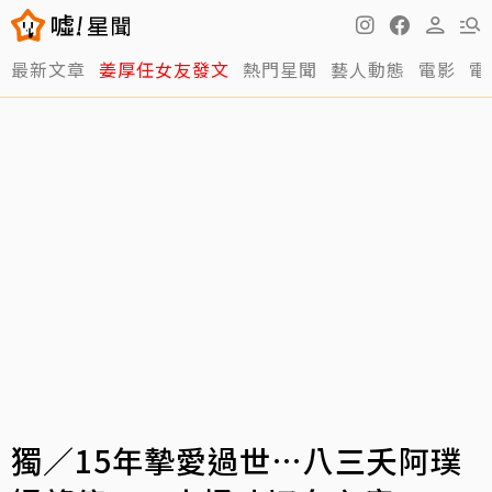
最新文章
姜厚任女友發文
熱門星聞
藝人動態
電影
電
獨／15年摯愛過世…八三夭阿璞