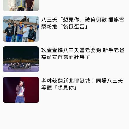
八三夭「想見你」破億倒數 插旗雪
梨粉推「袋鼠蛋蛋」
玖壹壹攜八三夭當老婆狗 新手老爸
高爾宣首露面壯爆了
孝琳辣翻新北耶誕城！同場八三夭
等聽「想見你」