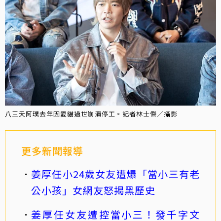
八三夭阿璞去年因愛貓過世崩潰停工。記者林士傑／攝影
更多新聞報導
姜厚任小24歲女友遭爆「當小三有老
公小孩」女網友怒揭黑歷史
姜厚任女友遭控當小三！發千字文