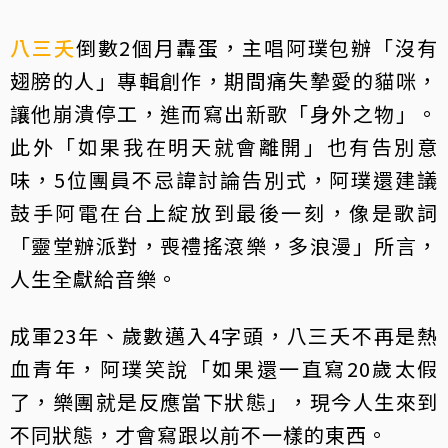
八三夭
倒數2個月轟蛋，主唱阿璞包辦「沒有
翅膀的人」專輯創作，期間痛失摯愛的貓咪，
讓他崩潰停工，進而寫出新歌「身外之物」。
此外「如果我在明天就會離開」也有告別意
味，5位團員不忌諱討論告別式，阿璞還建議
鼓手阿電在台上綻放到最後一刻，像是歌詞
「靈堂辦派對，喪禮搖滾樂，多浪漫」所言，
人生全獻給音樂。
成軍23年、歲數邁入4字頭，八三夭不再是熱
血青年，阿璞笑說「如果還一直寫20歲太假
了，樂團就是反應當下狀態」，現今人生來到
不同狀態，才會寫跟以前不一樣的東西。