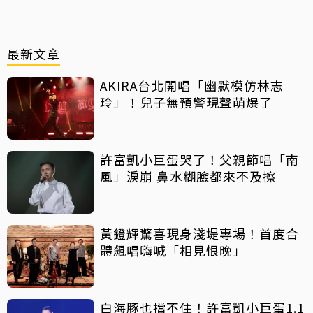
最新文章
AKIRA台北開唱「幽默模仿林志
玲」！兒子無預警現聲萌爆了
許富凱小巨蛋哭了！父親節唱「南
風」淚崩 鼻水糊臉都來不及擦
黃鐙輝驚喜現身淺堤專場！首度合
體飆唱嗨喊「相見恨晚」
白海豚也擋不住！許富凱小巨蛋1.1