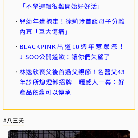
「不學邏輯很難開始好好活」
兒幼年遭抱走！徐莉玲首談母子分離
內幕「巨大傷痛」
BLACKPINK出道10週年惹眾怒！
JISOO公開道歉：讓你們失望了
林逸欣喪父後首過父親節！名醫父43
年診所熄燈卸招牌 曬感人一幕：好
產品依舊可以傳承
#八三夭