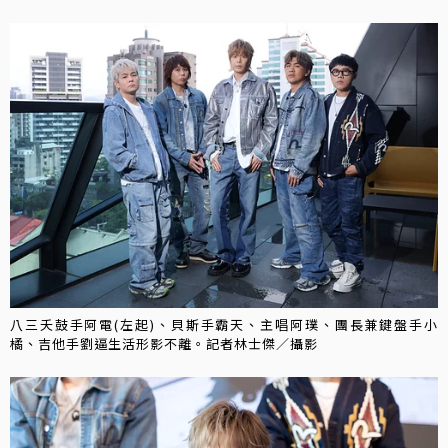
八三夭鼓手阿電(左起)、貝斯手霸天、主唱阿璞、團長兼鍵盤手小
橘、吉他手劉逼生活形影不離。記者林士傑／攝影