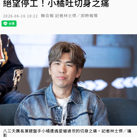
絕望停工！小橘吐切身之痛
聯合報 記者林士傑／即時報導
2026-06-16 18:22
八三夭團長兼鍵盤手小橘遭遇愛貓過世的切身之痛。記者林士傑／攝
影