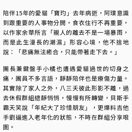
陪伴15年的愛貓「寶玓」去年病逝，阿璞意識
到跟重要的人事物分開，食衣住行不再重要，
以作家余華所言「親人的離去不是一場暴雨，
而是此生漫長的潮濕」形容心境，他不捨地
說：「悲痛無法癒合，只能帶著走下去。」
團長兼鍵盤手小橘也遭遇愛貓過世的切身之
痛，團員不多言語，靜靜陪伴也是療傷力量。
其實除了家人之外，八三夭彼此形影不離，過
去休假群組總靜悄悄，慢慢有所轉變，貝斯手
霸天笑說「年紀大了珍惜朋友」，更爆料吉他
手劉逼進入老年化的狀態，不時在群組分享哏
圖。