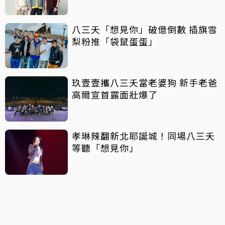
八三夭「想見你」破億倒數 插旗雪
梨粉推「袋鼠蛋蛋」
玖壹壹攜八三夭當老婆狗 新手老爸
高爾宣首露面壯爆了
孝琳辣翻新北耶誕城！同場八三夭
等聽「想見你」