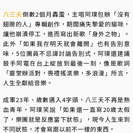
八三夭
倒數2個月轟蛋，主唱阿璞包辦「沒有
翅膀的人」專輯創作，期間痛失摯愛的貓咪，
讓他崩潰停工，進而寫出新歌「身外之物」。
此外「如果我在明天就會離開」也有告別意
味，5位團員不忌諱討論告別式，阿璞還建議
鼓手阿電在台上綻放到最後一刻，像是歌詞
「靈堂辦派對，喪禮搖滾樂，多浪漫」所言，
人生全獻給音樂。
成軍23年、歲數邁入4字頭，八三夭不再是熱
血青年，阿璞笑說「如果還一直寫20歲太假
了，樂團就是反應當下狀態」，現今人生來到
不同狀態，才會寫跟以前不一樣的東西。