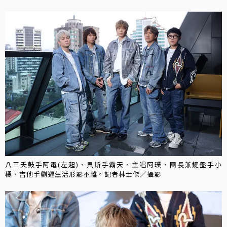
八三夭鼓手阿電(左起)、貝斯手霸天、主唱阿璞、團長兼鍵盤手小
橘、吉他手劉逼生活形影不離。記者林士傑／攝影