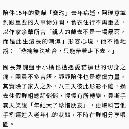
陪伴15年的愛貓「寶玓」去年病逝，阿璞意識
到跟重要的人事物分開，食衣住行不再重要，
以作家余華所言「親人的離去不是一場暴雨，
而是此生漫長的潮濕」形容心境，他不捨地
說：「悲痛無法癒合，只能帶著走下去。」
團長兼鍵盤手小橘也遭遇愛貓過世的切身之
痛，團員不多言語，靜靜陪伴也是療傷力量。
其實除了家人之外，八三夭彼此形影不離，過
去休假群組總靜悄悄，慢慢有所轉變，貝斯手
霸天笑說「年紀大了珍惜朋友」，更爆料吉他
手劉逼進入老年化的狀態，不時在群組分享哏
圖。