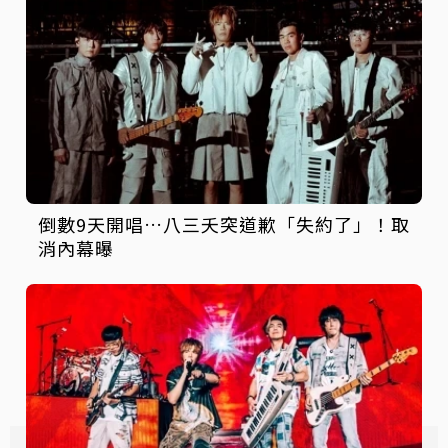
倒數9天開唱…八三夭突道歉「失約了」！取
消內幕曝