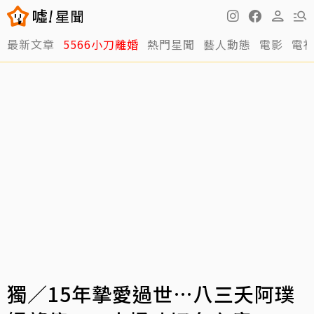
最新文章
5566小刀離婚
熱門星聞
藝人動態
電影
電
獨／15年摯愛過世…八三夭阿璞