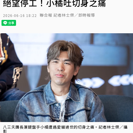
絕望停工！小橘吐切身之痛
聯合報 記者林士傑／即時報導
2026-06-16 18:22
八三夭團長兼鍵盤手小橘遭遇愛貓過世的切身之痛。記者林士傑／攝
影