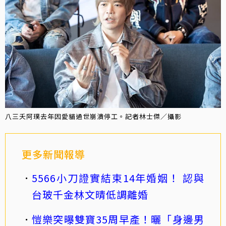
八三夭阿璞去年因愛貓過世崩潰停工。記者林士傑／攝影
更多新聞報導
5566小刀證實結束14年婚姻！ 認與
台玻千金林文晴低調離婚
愷樂突曝雙寶35周早產！曬「身邊男