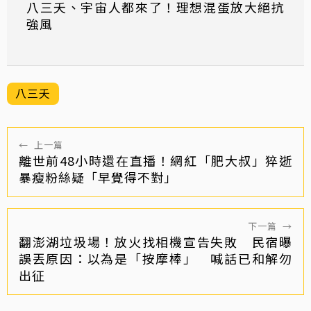
八三夭、宇宙人都來了！理想混蛋放大絕抗
強風
八三夭
←
上一篇
離世前48小時還在直播！網紅「肥大叔」猝逝
暴瘦粉絲疑「早覺得不對」
下一篇
→
翻澎湖垃圾場！放火找相機宣告失敗 民宿曝
誤丟原因：以為是「按摩棒」 喊話已和解勿
出征