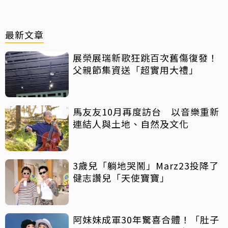
最新文章
展榮展瑞新歌狂跳百次舊傷復發！
父親節集資送「超實用大禮」
馬友友10月再度訪台 以音樂重新
連結人與土地、自然及文化
3歲兒「躺地哭鬧」Marz23投降了
健志讚兒「天使寶寶」
阿妹妹成軍30年驚喜合體！「肚子