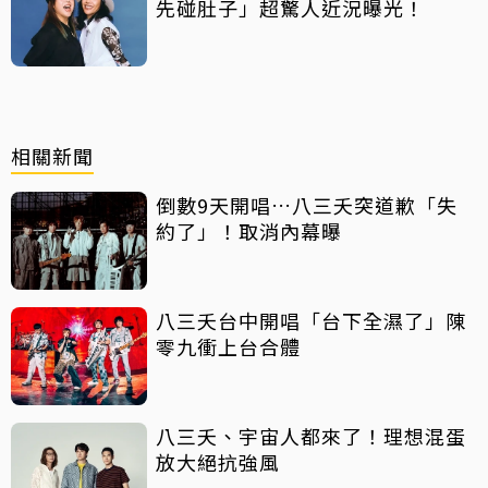
先碰肚子」超驚人近況曝光！
相關新聞
倒數9天開唱…八三夭突道歉「失
約了」！取消內幕曝
八三夭台中開唱「台下全濕了」陳
零九衝上台合體
八三夭、宇宙人都來了！理想混蛋
放大絕抗強風