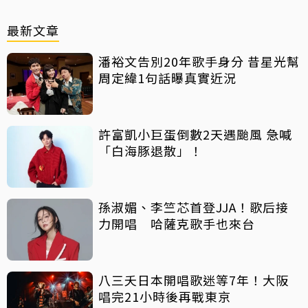
最新文章
潘裕文告別20年歌手身分 昔星光幫
周定緯1句話曝真實近況
許富凱小巨蛋倒數2天遇颱風 急喊
「白海豚退散」！
孫淑媚、李竺芯首登JJA！歌后接
力開唱 哈薩克歌手也來台
八三夭日本開唱歌迷等7年！大阪
唱完21小時後再戰東京