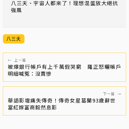
八三夭、宇宙人都來了！理想混蛋放大絕抗
強風
八三夭
←
上一篇
被爆銀行帳戶有上千萬假哭窮 羅正怒曬帳戶
明細喊冤：沒賣慘
下一篇
→
華語影壇痛失傳奇！傳奇女星葛蘭93歲辭世
當紅嫁富商毅然息影