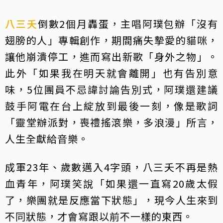
八三夭
倒數2個月轟蛋，主唱阿璞包辦「沒有
翅膀的人」專輯創作，期間痛失摯愛的貓咪，
讓他崩潰停工，進而寫出新歌「身外之物」。
此外「如果我在明天就會離開」也有告別意
味，5位團員不忌諱討論告別式，阿璞還建議
鼓手阿電在台上綻放到最後一刻，像是歌詞
「靈堂辦派對，喪禮搖滾樂，多浪漫」所言，
人生全獻給音樂。
成軍23年、歲數邁入4字頭，八三夭不再是熱
血青年，阿璞笑說「如果還一直寫20歲太假
了，樂團就是反應當下狀態」，現今人生來到
不同狀態，才會寫跟以前不一樣的東西。