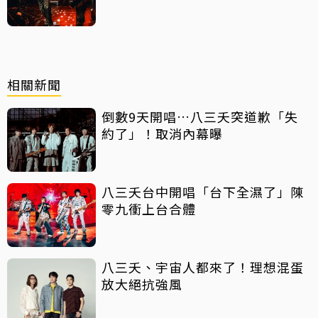
相關新聞
倒數9天開唱…八三夭突道歉「失
約了」！取消內幕曝
八三夭台中開唱「台下全濕了」陳
零九衝上台合體
八三夭、宇宙人都來了！理想混蛋
放大絕抗強風