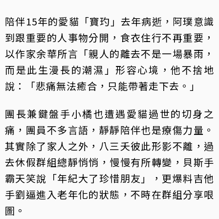
陪伴15年的愛貓「寶玓」去年病逝，阿璞意識
到跟重要的人事物分開，食衣住行不再重要，
以作家余華所言「親人的離去不是一場暴雨，
而是此生漫長的潮濕」形容心境，他不捨地
說：「悲痛無法癒合，只能帶著走下去。」
團長兼鍵盤手小橘也遭遇愛貓過世的切身之
痛，團員不多言語，靜靜陪伴也是療傷力量。
其實除了家人之外，八三夭彼此形影不離，過
去休假群組總靜悄悄，慢慢有所轉變，貝斯手
霸天笑說「年紀大了珍惜朋友」，更爆料吉他
手劉逼進入老年化的狀態，不時在群組分享哏
圖。