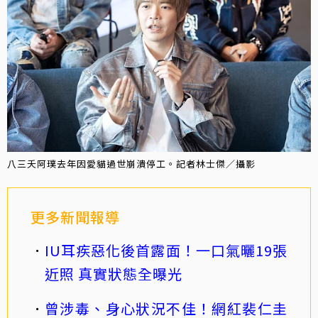
八三夭阿璞去年因愛貓過世崩潰停工。記者林士傑／攝影
更多新聞報導
IU耳疾惡化後首露面！一口氣曬19張
近照 真實狀態全曝光
曾涉毒、身心狀況不佳！網紅裴仁圭