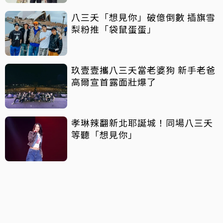
八三夭「想見你」破億倒數 插旗雪
梨粉推「袋鼠蛋蛋」
玖壹壹攜八三夭當老婆狗 新手老爸
高爾宣首露面壯爆了
孝琳辣翻新北耶誕城！同場八三夭
等聽「想見你」