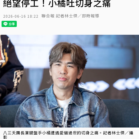
絕望停工！小橘吐切身之痛
聯合報 記者林士傑／即時報導
2026-06-16 18:22
八三夭團長兼鍵盤手小橘遭遇愛貓過世的切身之痛。記者林士傑／攝
影