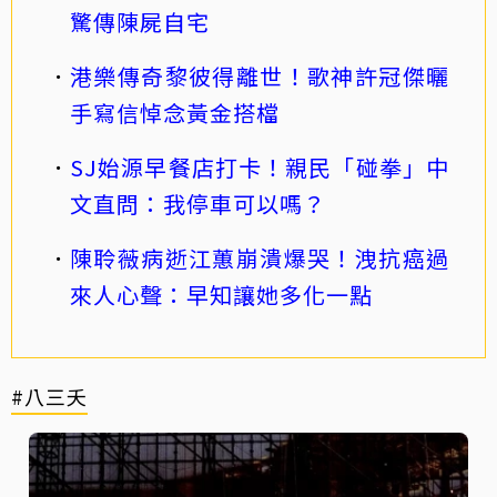
驚傳陳屍自宅
港樂傳奇黎彼得離世！歌神許冠傑曬
手寫信悼念黃金搭檔
SJ始源早餐店打卡！親民「碰拳」中
文直問：我停車可以嗎？
陳聆薇病逝江蕙崩潰爆哭！洩抗癌過
來人心聲：早知讓她多化一點
#八三夭