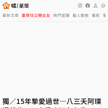
最新文章
姜厚任公開女友
熱門星聞
藝人動態
電影
電
獨／15年摯愛過世…八三夭阿璞