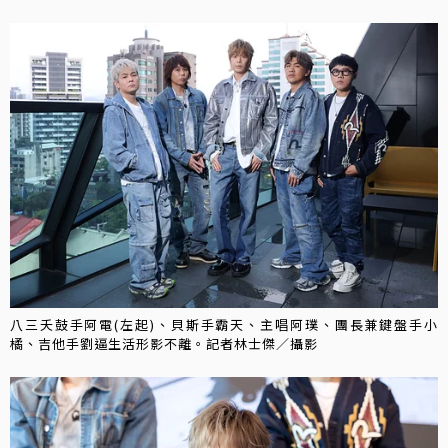
八三夭鼓手阿電(左起)、貝斯手霸天、主唱阿璞、團長兼鍵盤手小
橘、吉他手劉逼生活形影不離。記者林士傑／攝影