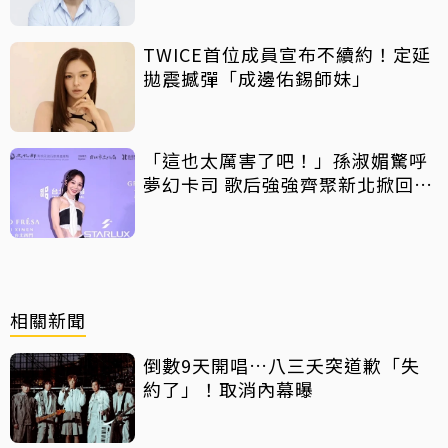
TWICE首位成員宣布不續約！定延
拋震撼彈「成邊佑錫師妹」
「這也太厲害了吧！」孫淑媚驚呼
夢幻卡司 歌后強強齊聚新北掀回憶
殺
相關新聞
倒數9天開唱…八三夭突道歉「失
約了」！取消內幕曝