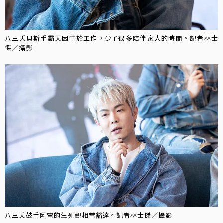
八三夭貝斯手霸天因忙於工作，少了很多陪伴家人的時間。記者林士
傑／攝影
八三夭鼓手阿電的生死觀相當豁達。記者林士傑／攝影