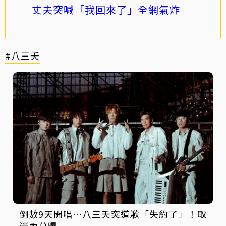
丈夫突喊「我回來了」全網氣炸
#八三夭
倒數9天開唱…八三夭突道歉「失約了」！取
消內幕曝