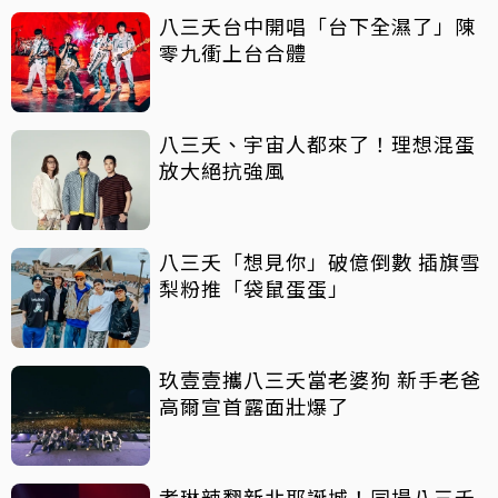
八三夭台中開唱「台下全濕了」陳
零九衝上台合體
八三夭、宇宙人都來了！理想混蛋
放大絕抗強風
八三夭「想見你」破億倒數 插旗雪
梨粉推「袋鼠蛋蛋」
玖壹壹攜八三夭當老婆狗 新手老爸
高爾宣首露面壯爆了
孝琳辣翻新北耶誕城！同場八三夭