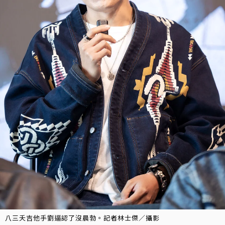
八三夭吉他手劉逼認了沒晨勃。記者林士傑／攝影