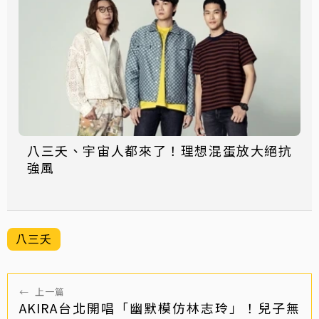
八三夭、宇宙人都來了！理想混蛋放大絕抗
強風
八三夭
←
上一篇
AKIRA台北開唱「幽默模仿林志玲」！兒子無