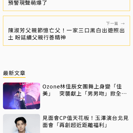
預警現聲萌爆了
下一篇
→
陳淑芳父親節憶亡父！一家三口黑白出遊照出
土 盼延續父親行善精神
最新文章
Ozone林佳辰女團舞上身變「佳
美」 突襲獻上「男男吻」掀全場
暴動！
見面會CP值天花板！玉澤演台北見
面會「再創超近距離福利」