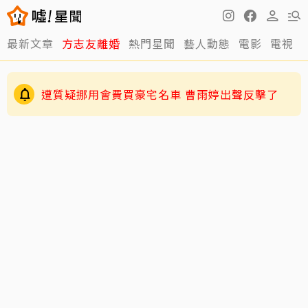
最新文章
方志友離婚
熱門星聞
藝人動態
電影
電視
伊能靜認了「逼」小哈利參加陸綜！背後原因超
暖心
遭質疑挪用會費買豪宅名車 曹雨婷出聲反擊了