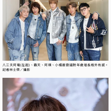
八三夭阿電(左起)、霸天、阿璞、小橘跟劉逼對年歲增長格外有感。
記者林士傑／攝影