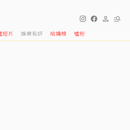
噓短片
娛樂有評
哈燒榜
噓粉