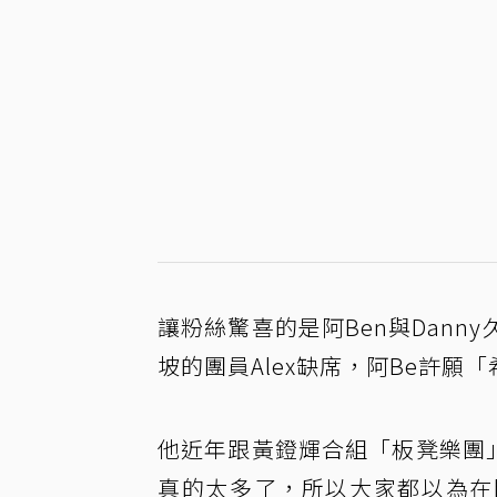
讓粉絲驚喜的是阿Ben與Dan
坡的團員Alex缺席，阿Be許願「
他近年跟黃鐙輝合組「板凳樂團
真的太多了，所以大家都以為在