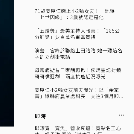
71歲姜厚任戀上小2輪女友！ 她曝
「七世因緣」：3歲就認定是他
「五燈獎」最美主持人報喜！「185公
分帥兒」要百萬名畫當賀禮
演藝工會終於聯絡上田路路 她一聽這名
字卻立刻掛電話
母親病逝昔日家醜再掀！侯炳瑩認封鎖
哥哥侯冠群 兩度抗癌近況曝光
姜厚任小2輪女友前夫曝光！以「余家
菁」嫁縣府農業處科長 交往3個月即...
即時
邱瓈寬「寬魚」營收衰退！竟點名王心