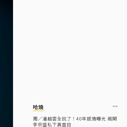
哈燒
獨／潘越雲全說了！40年感情曝光 揭開
李宗盛私下真面目