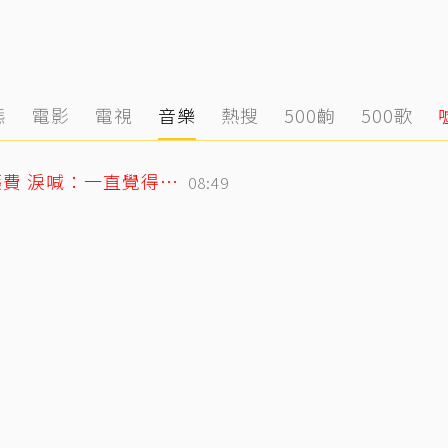
態
電影
電視
音樂
熱搜
500齣
500歌
26歲女偶像童年罹癌！父母賣飯捲籌醫藥費 淚喊：一直覺得都是我的錯
08:49