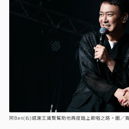
阿Ben(右)感謝王識賢幫助他再度踏上歌唱之路。圖／