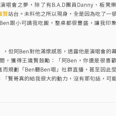
唱會之夢，除了有B.A.D團員Danny、板凳
識賢
站台。未料他之所以現身，全是因為吃了一
Ben跟小可請我吃飯，整桌都很豐盛，讓我印
」，但阿Ben對他滿懷感恩，透露他是演唱會的
間，獲得王識賢鼓勵：「阿Ben，你還是很喜
進而規劃「Ben聽Ben唱」社群直播，甚至因此
：「賢哥真的給我很大的動力，沒有那句話，可