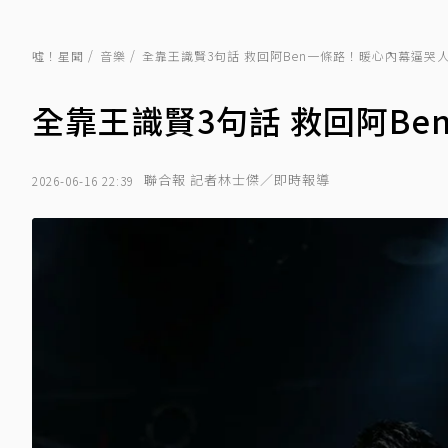
噓！星聞
音樂
全靠王識賢3句話 救回阿Ben一條路！暖心內幕逼哭
全靠王識賢3句話 救回阿B
聯合報 記者林士傑／即時報導
2026-06-16 22:39