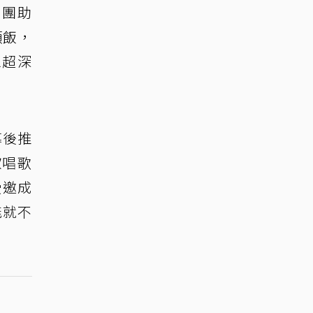
樂團助
頓飯，
象超深
幕後推
歡唱歌
受邀成
能就不