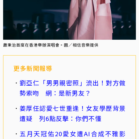
蕭秉治首度在香港舉辦演唱會。圖／相信音樂提供
更多新聞報導
劉亞仁「男男親密照」流出！對方做
勢索吻 網：是新男友？
姜厚任認愛七世重逢！女友學歷背景
遭疑 列6點反擊：你們不懂
五月天冠佑20愛女遭AI合成不雅影