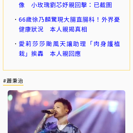
像 小玫瑰劉芯妤親回擊：已截圖
66歲徐乃麟驚現大腸直腸科！外界憂
健康狀況 本人親揭真相
愛莉莎莎颱風天讓助理「肉身護植
栽」挨轟 本人親回應
#蕭秉治