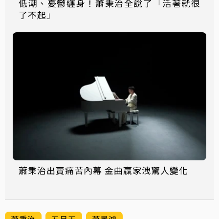
低潮、憂鬱纏身！蕭秉治全說了「活著就很
了不起」
蕭秉治出賣痛苦內幕 金曲贏家洩驚人變化
蕭秉治
五月天
蕭景鴻