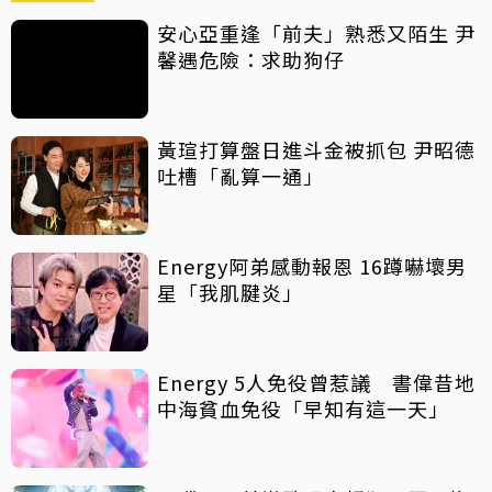
安心亞重逢「前夫」熟悉又陌生 尹
馨遇危險：求助狗仔
黃瑄打算盤日進斗金被抓包 尹昭德
吐槽「亂算一通」
Energy阿弟感動報恩 16蹲嚇壞男
星「我肌腱炎」
Energy 5人免役曾惹議 書偉昔地
中海貧血免役「早知有這一天」