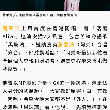
蕭秉治(右)邀請蕭景鴻當嘉賓。圖／相信音樂提供
蕭秉治
上周首度在香港開唱，替「活著
Alive」巡演安插2大驚喜，包含苦練粵語歌
「黑玻璃」、邀請嘉賓
蕭景鴻
（阿弟）合唱
「分合」，他感動喊話：「阿弟哥最近都忙著
準備個人專輯和演唱會，還是專程飛來香港做
我嘉賓。」
他曾以MP魔幻力量、GX的一員訪港，這是個
人身分的初體驗，「大家都好厲害，每一首都
一起唱。希望今晚大家都不是『外人』」。在
要演唱「黑玻璃」前，他說：「先讓我擦乾淨