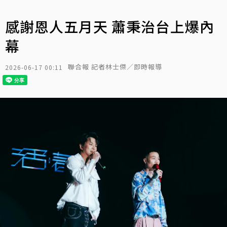
感謝恩人五月天 蕭秉治台上爆內
幕
聯合報 記者林士傑／即時報導
2026-06-17 00:11