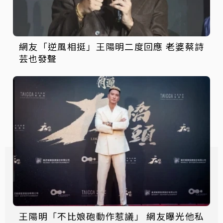
網友「逆風相挺」王陽明二度回應 老婆蔡詩
芸也發聲
王陽明「不比娘砲動作惹議」 網友曝光他私