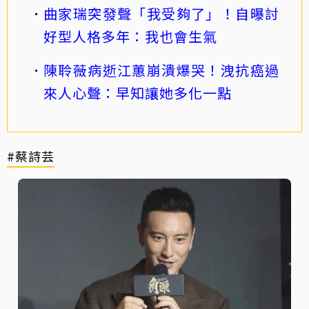
曲家瑞突發聲「我受夠了」！自曝討
好型人格多年：我也會生氣
陳聆薇病逝江蕙崩潰爆哭！洩抗癌過
來人心聲：早知讓她多化一點
#蔡詩芸