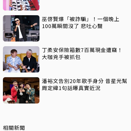
吸睛
巫啓賢爆「被詐騙」！一個晚上
100萬瞬間沒了 悲吐心聲
丁柔安保險箱數7百萬現金遭竊！
大咖兇手被抓包
潘裕文告別20年歌手身分 昔星光幫
周定緯1句話曝真實近況
相關新聞