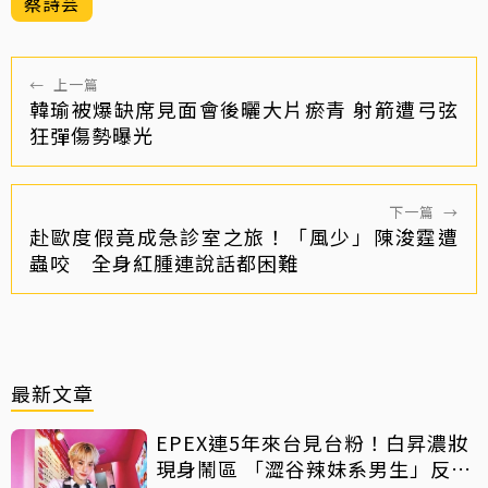
蔡詩芸
←
上一篇
韓瑜被爆缺席見面會後曬大片瘀青 射箭遭弓弦
狂彈傷勢曝光
下一篇
→
赴歐度假竟成急診室之旅！「風少」陳浚霆遭
蟲咬 全身紅腫連說話都困難
最新文章
EPEX連5年來台見台粉！白昇濃妝
現身鬧區 「澀谷辣妹系男生」反差