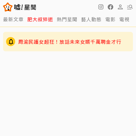
最新文章
肥大叔猝逝
熱門星聞
藝人動態
電影
電視
周渝民護女超狂！放話未來女婿千萬聘金才行
王凱靈堂曝光！白衣遺照+黑色郵筒 媽媽缺席原
因曝光