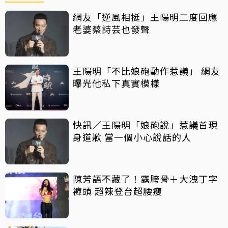
網友「逆風相挺」王陽明二度回應
老婆蔡詩芸也發聲
王陽明「不比娘砲動作惹議」 網友
曝光他私下真實模樣
快訊／王陽明「娘砲說」惹議首現
身道歉 當一個小心說話的人
陳芳語不藏了！露胯骨＋大洩丁字
褲頭 超辣登台超腰瘦