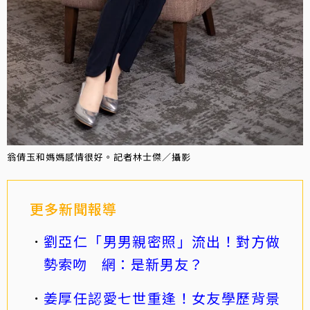
翁倩玉和媽媽感情很好。記者林士傑／攝影
更多新聞報導
劉亞仁「男男親密照」流出！對方做
勢索吻 網：是新男友？
姜厚任認愛七世重逢！女友學歷背景