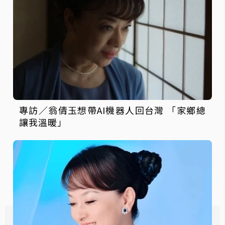
專訪／翁倩玉想帶AI機器人回台灣 「家鄉總
讓我溫暖」