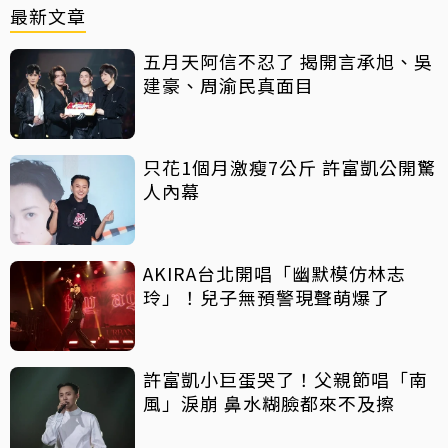
最新文章
五月天阿信不忍了 揭開言承旭、吳
建豪、周渝民真面目
只花1個月激瘦7公斤 許富凱公開驚
人內幕
AKIRA台北開唱「幽默模仿林志
玲」！兒子無預警現聲萌爆了
許富凱小巨蛋哭了！父親節唱「南
風」淚崩 鼻水糊臉都來不及擦