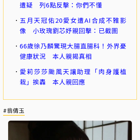
遭疑 列6點反擊：你們不懂
五月天冠佑20愛女遭AI合成不雅影
像 小玫瑰劉芯妤親回擊：已截圖
66歲徐乃麟驚現大腸直腸科！外界憂
健康狀況 本人親揭真相
愛莉莎莎颱風天讓助理「肉身護植
栽」挨轟 本人親回應
#翁倩玉