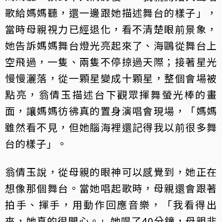
歌給媽媽聽，還一邊跟她描述舞台的樣子」，
當時母親視力已經退化，看不清楚眼前景象，
她告訴媽媽舞台燈光亮起來了、海鷗從舞台上
空飛過，一隻、兩隻不停掠過天際；接著星光
慢慢灑落，從一顆星變成十顆星，整個會場被
點亮，翁倩玉描述台下觀眾揮舞螢光棒的畫
面，讓媽媽彷彿真的置身演唱會現場，「媽媽
雖然看不見，但她腦海裡還記得我以前很多舞
台的樣子」。
翁倩玉說，從母親的眼神可以感覺到，她正在
想像那個舞台。當她唱起歌時，母親還會跟著
拍手、揮手，用動作回應音樂，「我看得出
來，她真的很開心。」她唱了40分鐘，母親非