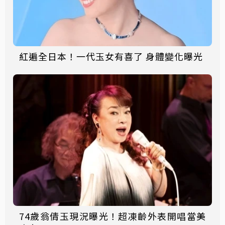
紅遍全日本！一代玉女有喜了 身體變化曝光
74歲翁倩玉現況曝光！超凍齡外表開唱當美