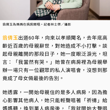
翁倩玉為媽媽在病房開唱。記者林士傑／攝影
翁倩玉
出道60年，向來以孝順聞名，去年底高
齡近百歲的母親辭世，對她造成不小打擊。談
起母親離開的那段日子，她一度眼泛淚光，坦
言：「我當然有哭。」她曾在病房裡為母親舉
辦一場只有一位觀眾的私人演唱會，沒想到那
竟成了母女倆最後的告別。
她透露，一開始母親住的是多人病房，因為擔
心影響其他病人，她只能輕聲唱著「祈禱」給
媽媽聽，換到單人病房後，「我就開始大聲唱