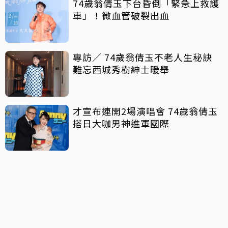
74歲翁倩玉下台昏倒「緊急上救護
車」！微血管破裂出血
專訪／ 74歲翁倩玉不老人生秘訣
難忘西城秀樹紳士暖舉
才宣布連開2場演唱會 74歲翁倩玉
搭日大咖男神進軍國際