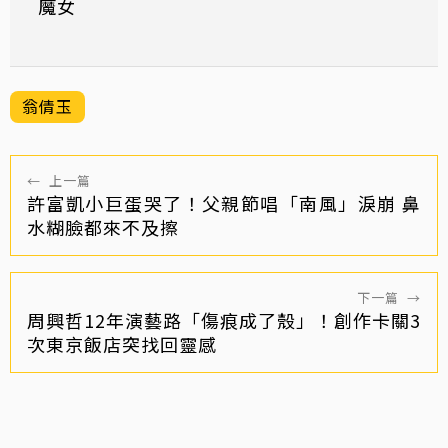
魔女
翁倩玉
←
上一篇
許富凱小巨蛋哭了！父親節唱「南風」淚崩 鼻
水糊臉都來不及擦
下一篇
→
周興哲12年演藝路「傷痕成了殼」！創作卡關3
次東京飯店突找回靈感