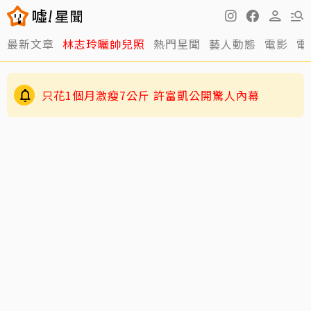
最新文章
林志玲曬帥兒照
熱門星聞
藝人動態
電影
電
只花1個月激瘦7公斤 許富凱公開驚人內幕