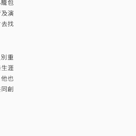
小籠包
行及演
會去找
久別重
樂生涯
。他也
共同創