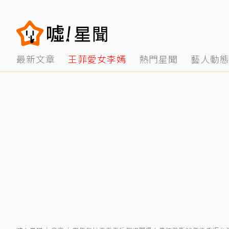
最新文章
王菲愛女李嫣
熱門星聞
藝人動