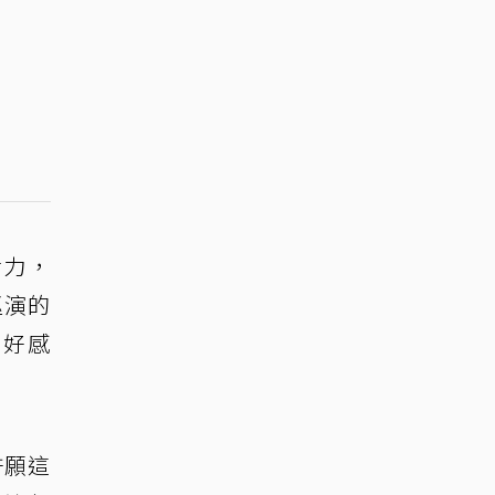
活力，
巡演的
好好感
許願這