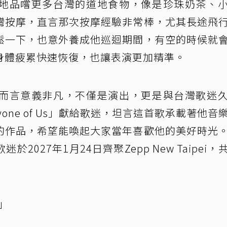
地品嚐更多台灣的道地食物，像是珍珠奶茶、
灣按摩，直言那次按摩經驗非常棒，尤其長途飛
鬆一下，也意外養成他巡迴期間，有空的時候就
身體疲累快速恢復，也讓表演更加精準。
而言意義非凡，不僅是演出，更是與台灣歌迷
one of Us」獻給歌迷，坦言這首歌承載著他音
的作品，希望能喚起大家當年喜歡他的美好時光
027年1月24日齊聚Zepp New Taipei，
」