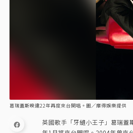
葛瑞蓋斯暌違22年再度來台開唱。圖／摩得娛樂提供
英國歌手「牙縫小王子」葛瑞蓋斯（
年1月將來台開唱。2004年曾