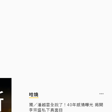
哈燒
獨／潘越雲全說了！40年感情曝光 揭開
李宗盛私下真面目