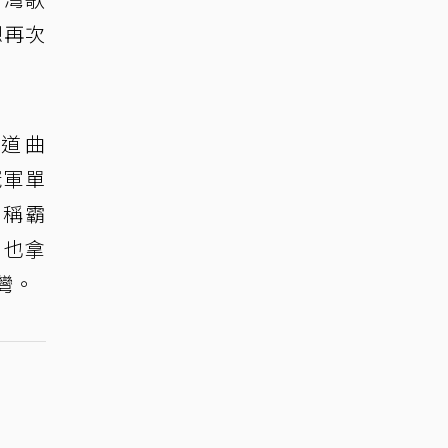
想再次
出道曲
冠軍單
曾稱霸
）也拿
灣。