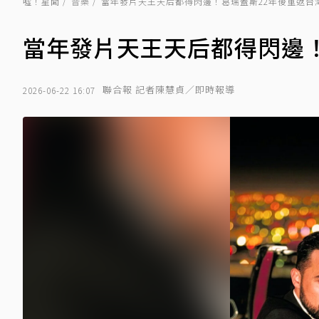
噓！星聞
音樂
當年發片天王天后都得閃邊！葛瑞蓋斯22年後重返台
當年發片天王天后都得閃邊！
聯合報 記者陳慧貞／即時報導
2026-06-22 16:07