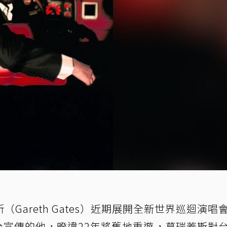
Gareth Gates）近期展開全新世界巡迴演唱
來台宣傳的他，暌違22年將舊地重遊，葛瑞蓋斯對