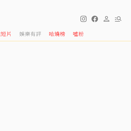
噓短片
娛樂有評
哈燒榜
噓粉