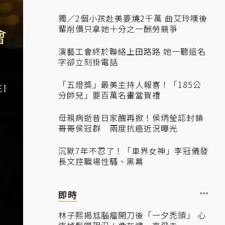
獨／2個小孩赴美要燒2千萬 曲艾玲嘆後
輩削價只拿她十分之一酬勞競爭
演藝工會終於聯絡上田路路 她一聽這名
字卻立刻掛電話
「五燈獎」最美主持人報喜！「185公
分帥兒」要百萬名畫當賀禮
母親病逝昔日家醜再掀！侯炳瑩認封鎖
哥哥侯冠群 兩度抗癌近況曝光
沉默7年不忍了！「車界女神」李冠儀發
長文控職場性騷、黑幕
即時
林子熙揭尪腦瘤開刀後「一夕禿頭」 心