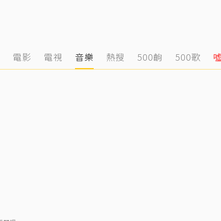
態
電影
電視
音樂
熱搜
500齣
500歌