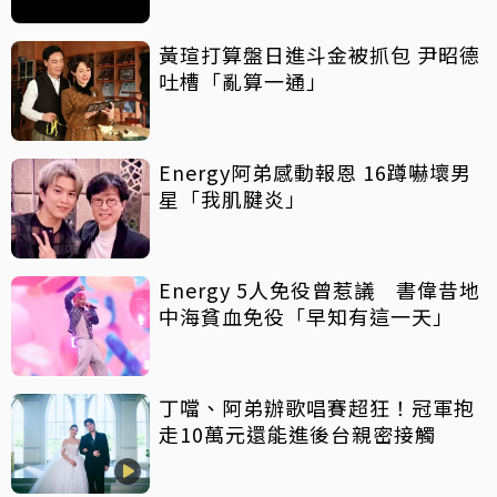
黃瑄打算盤日進斗金被抓包 尹昭德
吐槽「亂算一通」
Energy阿弟感動報恩 16蹲嚇壞男
星「我肌腱炎」
Energy 5人免役曾惹議 書偉昔地
中海貧血免役「早知有這一天」
丁噹、阿弟辦歌唱賽超狂！冠軍抱
走10萬元還能進後台親密接觸