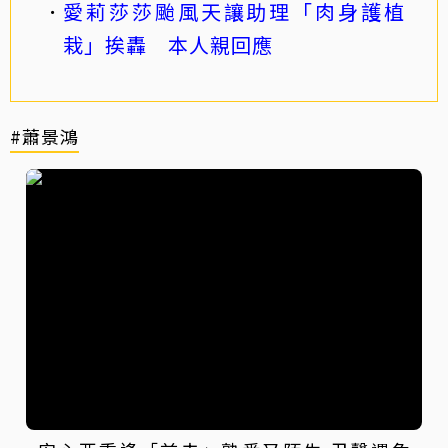
愛莉莎莎颱風天讓助理「肉身護植
栽」挨轟 本人親回應
#蕭景鴻