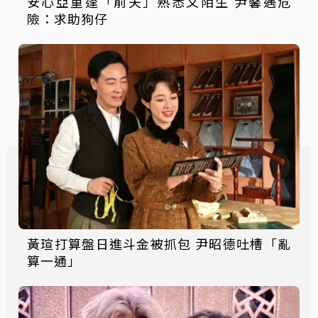
安心亞重逢「前夫」熟悉又陌生 尹馨遇危
險：求助狗仔
黃瑄打算盤日進斗金被抓包 尹昭德吐槽「亂
算一通」