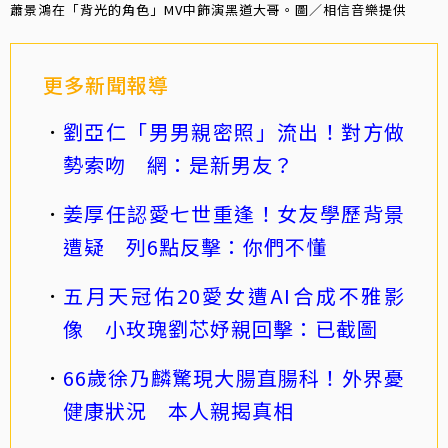
蕭景鴻在「背光的角色」MV中飾演黑道大哥。圖／相信音樂提供
更多新聞報導
劉亞仁「男男親密照」流出！對方做
勢索吻 網：是新男友？
姜厚任認愛七世重逢！女友學歷背景
遭疑 列6點反擊：你們不懂
五月天冠佑20愛女遭AI合成不雅影
像 小玫瑰劉芯妤親回擊：已截圖
66歲徐乃麟驚現大腸直腸科！外界憂
健康狀況 本人親揭真相