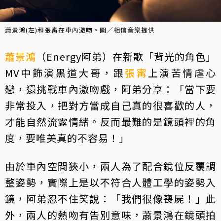
蕭景鴻(左)和張寗在車內激吻。圖／相信音樂提供
蕭景鴻
（Energy阿弟）在新歌「背光的角色」
MV中飾演黑道大哥，跟
張寗
上演苦情虐心
戀，還挑戰車內激吻戲，阿弟分享：「當下要
非常投入，把對方當成自己真的很喜歡的人，
才能自然流露情緒。反而最難的是鏡頭裡的角
度，要唯美真的不容易！」
由於車內空間狹小，兩人為了配合鏡位反覆調
整姿勢，實際上是以不符合人體工學的姿勢入
鏡，阿弟忍不住笑說：「我們很像喪屍！」此
外，兩人的熱吻有告別意味，蕭景鴻在鏡頭拍