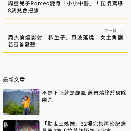
周董兒子Romeo變身「小小中醫」！昆凌驚爆
8歲兒會把脈
下一篇
→
周杰倫遭影射「私生子」風波延燒！女主角劉
若雪首發聲
最新文章
不是下雨就是颱風 蕭景鴻終於破除
魔咒
「勸世三姊妹」32場完售再締紀錄
幕後4推手拚英語版年底定案