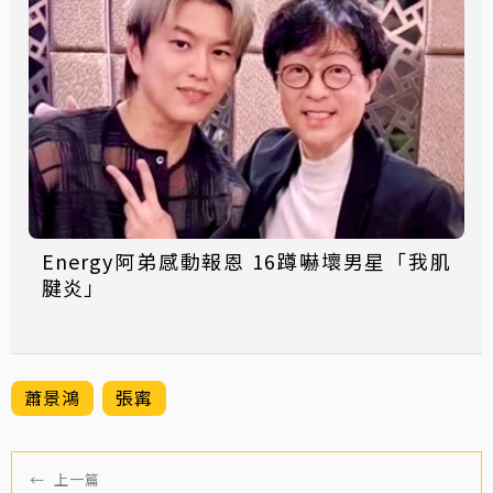
Energy阿弟感動報恩 16蹲嚇壞男星「我肌
腱炎」
蕭景鴻
張寗
←
上一篇