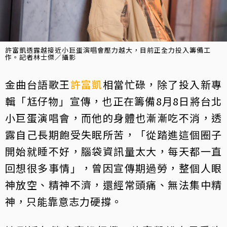
許富凱透露越接近小巨蛋演唱會壓力越大，目前正全力投入籌備工
作。記者林士傑／攝影
金曲台語歌王
許富凱
相當忙碌，除了投入新專
輯「尪仔物」宣傳，也正在籌備8月8日將台北
小巨蛋演唱會，而他的身體也漸漸吃不消，透
露自己長期飽受失眠所苦，「從踏進這個圈子
開始就睡不好，腦袋資訊量太大，每天都一直
回想很多事情」，曾因宣傳期過勞，整個人眼
神放空、精神不濟，還經常頭痛、無法集中精
神，只能靠意志力硬撐。