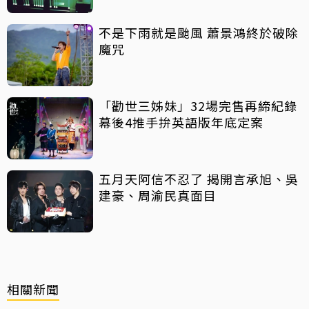
不是下雨就是颱風 蕭景鴻終於破除
魔咒
「勸世三姊妹」32場完售再締紀錄
幕後4推手拚英語版年底定案
五月天阿信不忍了 揭開言承旭、吳
建豪、周渝民真面目
相關新聞