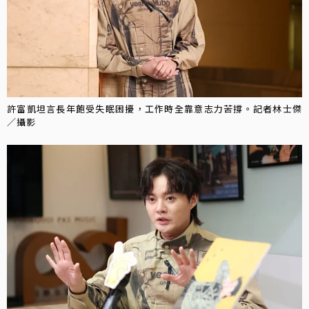
許富凱坦言長年飽受失眠困擾，工作時全靠意志力苦撐。記者林士傑
／攝影