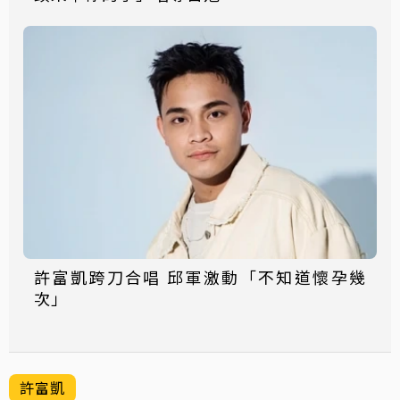
許富凱跨刀合唱 邱軍激動「不知道懷孕幾
次」
許富凱