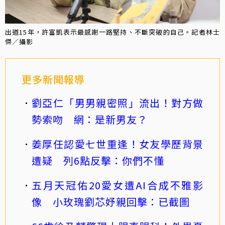
出道15年，許富凱表示最感謝一路堅持、不斷突破的自己。記者林士
傑／攝影
更多新聞報導
劉亞仁「男男親密照」流出！對方做
勢索吻 網：是新男友？
姜厚任認愛七世重逢！女友學歷背景
遭疑 列6點反擊：你們不懂
五月天冠佑20愛女遭AI合成不雅影
像 小玫瑰劉芯妤親回擊：已截圖