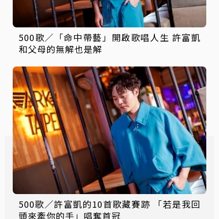
500歌／「命中帶藝」開啟歌唱人生 許富凱
和父母的無解也是解
500歌／許富凱的10首歌藏賽跡 「若是我回
頭來牽你的手」唱奪首冠