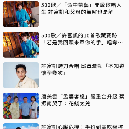
500歌／「命中帶藝」開啟歌唱人
生 許富凱和父母的無解也是解
500歌／許富凱的10首歌藏賽跡
「若是我回頭來牽你的手」唱奪首
冠
許富凱跨刀合唱 邱軍激動「不知道
懷孕幾次」
唐美雲「孟婆客棧」砸重金升級 蔡
振南哭了：花錢太兇
許富凱心臟危機！手抖到需吃藥控