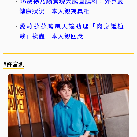
66歲徐乃麟驚現大腸直腸科！外界憂
健康狀況 本人親揭真相
愛莉莎莎颱風天讓助理「肉身護植
栽」挨轟 本人親回應
#許富凱