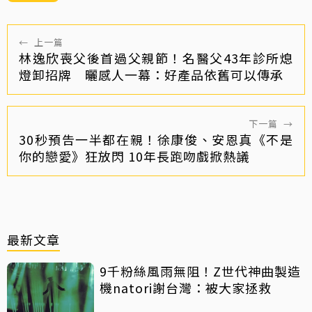
←
上一篇
林逸欣喪父後首過父親節！名醫父43年診所熄
燈卸招牌 曬感人一幕：好產品依舊可以傳承
下一篇
→
30秒預告一半都在親！徐康俊、安恩真《不是
你的戀愛》狂放閃 10年長跑吻戲掀熱議
最新文章
9千粉絲風雨無阻！Z世代神曲製造
機natori謝台灣：被大家拯救