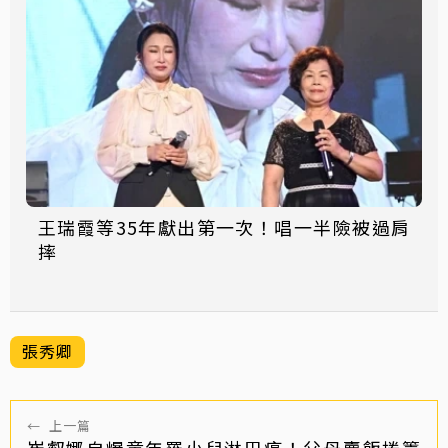
王瑞霞等35年獻出第一次！唱一半險被過肩
摔
張秀卿
←
上一篇
崔叡娜自爆童年罹小兒淋巴癌！父母賣飯捲籌