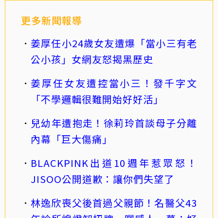
更多新聞報導
姜厚任小24歲女友遭爆「當小三有老
公小孩」女網友怒揭黑歷史
姜厚任女友遭控當小三！發千字文
「不學邏輯很難開始好好活」
兒幼年遭抱走！徐莉玲首談母子分離
內幕「巨大傷痛」
BLACKPINK出道10週年惹眾怒！
JISOO公開道歉：讓你們失望了
林逸欣喪父後首過父親節！名醫父43