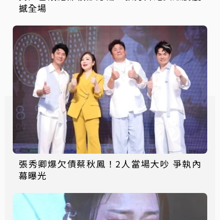
撼全場
張秀卿爆欠債蔡秋鳳！2人當場大吵 爭執內
幕曝光