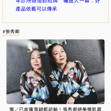
年診所熄燈卸招牌 曬感人一幕：好
產品依舊可以傳承
#張秀卿
獨／已故羅霈穎都認輸！張秀卿絕美嫩肌震