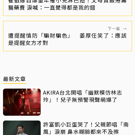
醫藥費 淚喊：一直覺得都是我的錯
下一篇
→
遭提醒慎防「騙財騙色」 姜厚任笑了：應該
是提醒女方才對
最新文章
AKIRA台北開唱「幽默模仿林志
玲」！兒子無預警現聲萌爆了
許富凱小巨蛋哭了！父親節唱「南
風」淚崩 鼻水糊臉都來不及擦