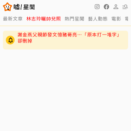
最新文章
林志玲曬帥兒照
熱門星聞
藝人動態
電影
電
練HYROX練到雙手全是繭！夏和熙拍戲不能拍特
寫
謝金燕父親節發文憶豬哥亮…「原本打一堆字」
卻刪掉