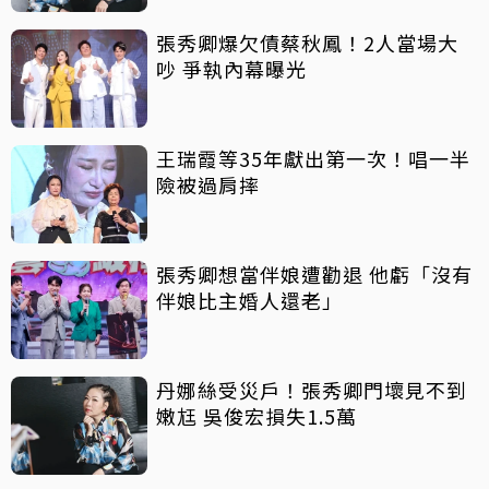
張秀卿爆欠債蔡秋鳳！2人當場大
吵 爭執內幕曝光
王瑞霞等35年獻出第一次！唱一半
險被過肩摔
張秀卿想當伴娘遭勸退 他虧「沒有
伴娘比主婚人還老」
丹娜絲受災戶！張秀卿門壞見不到
嫩尪 吳俊宏損失1.5萬