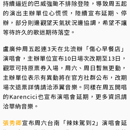
持續逼近的巴威強颱不排除登陸，導致周五起
的演出主辦單位心慌慌，陸續宣布延期、停
辦，部分則邊觀望天氣狀況邊協調，希望不讓
等待許久的歌迷期待落空。
盧廣仲周五起連3天在北流辦「傷心早餐店」
演唱會，主辦單位宣布10日場次改期至13日，
觀眾可持原票券入場，周六、周日暫無更動，
主辦單位表示有異動將在官方社群公布，改期
場次退票詳情請洽添翼音樂。同樣在周五開唱
的Karencici也宣布演唱會延期，更多資訊請
洽華納音樂。
張秀卿
宣布周六台南「辣妹駕到2」演唱會延