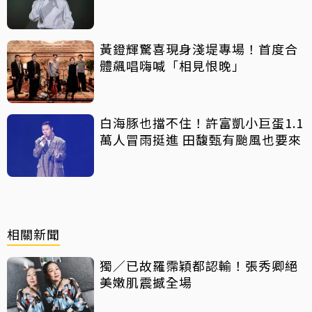
黃鐙輝驚喜現身淺堤專場！首度合
體飆唱嗨喊「相見恨晚」
白海豚也擋不住！許富凱小巨蛋1.1
萬人冒雨挺進 田馥甄有颱風也要來
相關新聞
獨／已故羅霈穎都認輸！張秀卿絕
美嫩肌震撼全場