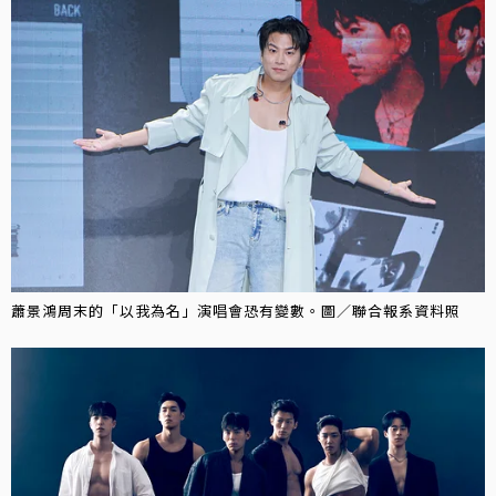
蕭景鴻周末的「以我為名」演唱會恐有變數。圖／聯合報系資料照