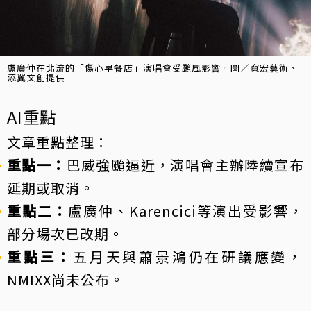
盧廣仲在北流的「傷心早餐店」演唱會受颱風影響。圖／寬宏藝術、
添翼文創提供
AI重點
文章重點整理：
重點一：
巴威強颱逼近，演唱會主辦陸續宣布
延期或取消。
重點二：
盧廣仲、Karencici等演出受影響，
部分場次已改期。
重點三：
五月天與蕭景鴻仍在研議應變，
NMIXX尚未公布。