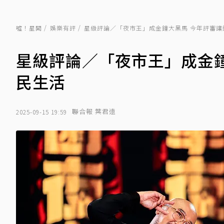
噓！星聞
娛樂有評
星級評論／「夜市王」成金鐘大黑馬 今年評審讓
星級評論／「夜市王」成金
民生活
聯合報 葉君遠
2025-09-15 19:59