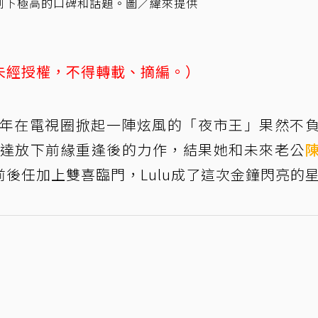
」創下極高的口碑和話題。圖／緯來提供
未經授權，不得轉載、摘編。）
去年在電視圈掀起一陣炫風的「夜市王」果然不
達放下前緣重逢後的力作，結果她和未來老公
後任加上雙喜臨門，Lulu成了這次金鐘閃亮的