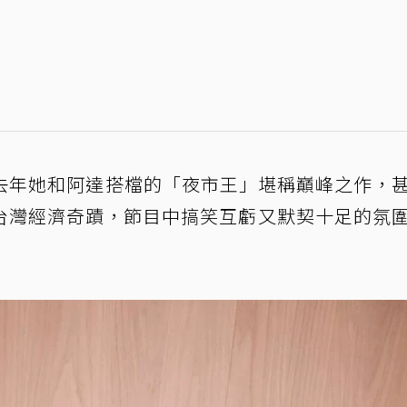
，去年她和阿達搭檔的「夜市王」堪稱巔峰之作，
台灣經濟奇蹟，節目中搞笑互虧又默契十足的氛