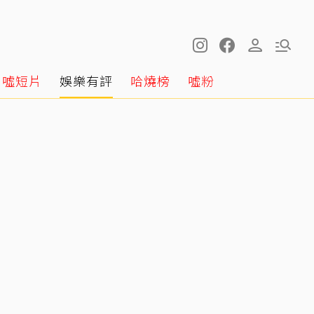
噓短片
娛樂有評
哈燒榜
噓粉