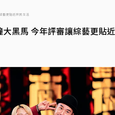
綜藝更貼近庶民生活
鐘大黑馬 今年評審讓綜藝更貼