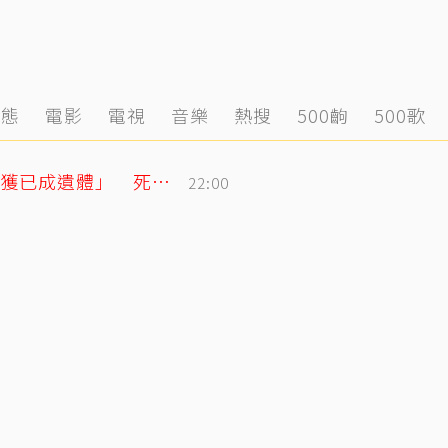
動態
電影
電視
音樂
熱搜
500齣
500歌
泰男團成員驚傳離世！清晨騎車失聯「尋獲已成遺體」 死因待調查
22:00