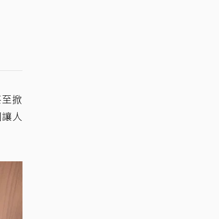
甚至掀
圍讓人