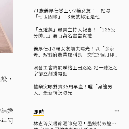
71歲姜厚任戀上小2輪女友！ 她曝
「七世因緣」：3歲就認定是他
「五燈獎」最美主持人報喜！「185公
分帥兒」要百萬名畫當賀禮
姜厚任小2輪女友前夫曝光！以「余家
菁」嫁縣府農業處科長 交往3個月即...
演藝工會終於聯絡上田路路 她一聽這名
字卻立刻掛電話
擺設，
愷樂突曝雙寶35周早產！曬「身邊男
人」最新情況曝光
的結婚
即時
今年阿
林志玲父親節曬帥兒照！墨鏡特效遮不