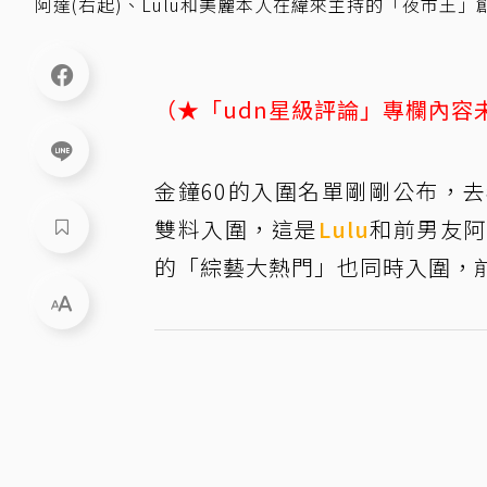
阿達(右起)、Lulu和美麗本人在緯來主持的「夜市王
（★「udn星級評論」專欄內容
金鐘60的入圍名單剛剛公布，
雙料入圍，這是
Lulu
和前男友阿
的「綜藝大熱門」也同時入圍，前