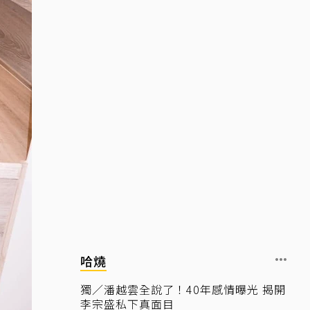
哈燒
獨／潘越雲全說了！40年感情曝光 揭開
李宗盛私下真面目