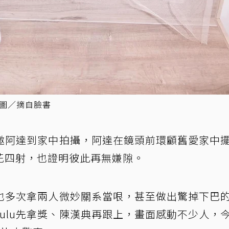
。圖／摘自臉書
中邀阿達到家中拍攝，阿達在鏡頭前環顧舊愛家中
花四射，也證明彼此再無嫌隙。
」也多次拿兩人微妙關系當哏，甚至做出驚掉下巴
ulu先拿獎、陳漢典再跟上，畫面感動不少人，