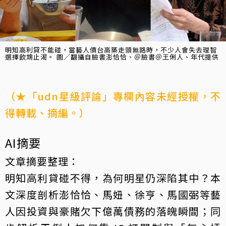
明知高利貸不能碰，當藝人債台高築走頭無路時，不少人會失去理智
選擇飲鴆止渴。 圖／翻攝自臉書澎恰恰、＠臉書＠王俐人、年代提供
（★「udn星級評論」專欄內容未經授權，不
得轉載、摘編。）
AI摘要
文章摘要整理：
明知高利貸碰不得，為何明星仍深陷其中？本
文深度剖析澎恰恰、馬妞、徐亨、馬國弼等藝
人因投資與豪賭欠下億萬債務的落魄瞬間；同