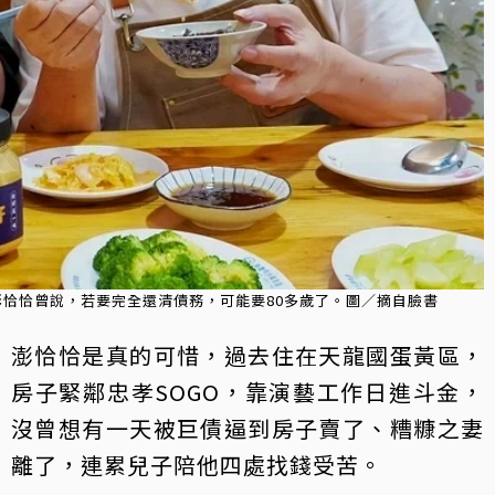
澎恰恰曾說，若要完全還清債務，可能要80多歲了。圖／摘自臉書
澎恰恰是真的可惜，過去住在天龍國蛋黃區，
房子緊鄰忠孝SOGO，靠演藝工作日進斗金，
沒曾想有一天被巨債逼到房子賣了、糟糠之妻
離了，連累兒子陪他四處找錢受苦。