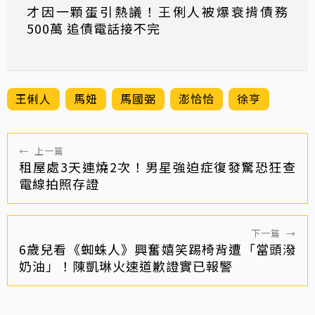
才因一顆蛋引熱議！王俐人被爆衰揹債務
500萬 追債電話接不完
王俐人
馬妞
馬國弼
澎恰恰
徐亨
←
上一篇
租屋處3天連燒2次！男星強迫症復發驚恐狂查
電線拍照存證
下一篇
→
6歲兒看《蜘蛛人》興奮嬉笑踢椅背遭「當頭潑
奶油」！陳凱琳火速道歉證實已報警