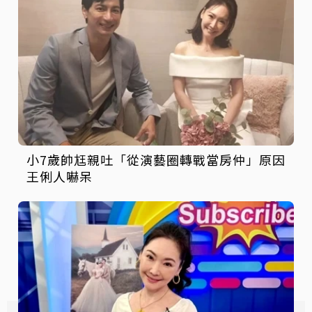
小7歲帥尪親吐「從演藝圈轉戰當房仲」原因
王俐人嚇呆