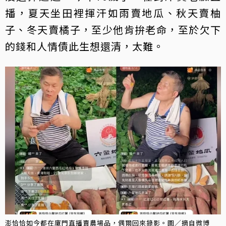
播，夏天坐田裡揮汗如雨賣地瓜、秋天賣柚
子、冬天賣橘子，至少他肯拚老命，至於欠下
的錢和人情債此生想還清，太難。
澎恰恰如今都在廈門直播賣農場品，偶爾回來錄影。圖／摘自微博