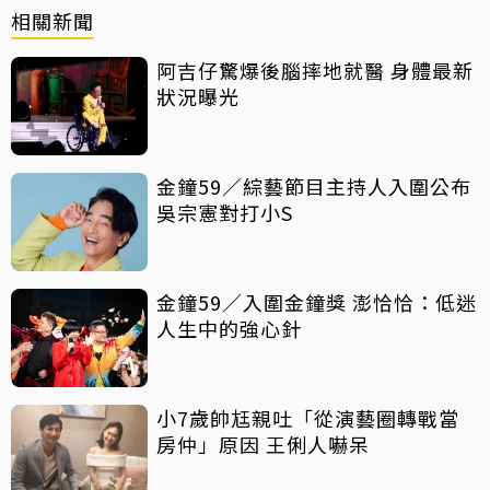
相關新聞
阿吉仔驚爆後腦摔地就醫 身體最新
狀況曝光
金鐘59／綜藝節目主持人入圍公布
吳宗憲對打小S
金鐘59／入圍金鐘獎 澎恰恰：低迷
人生中的強心針
小7歲帥尪親吐「從演藝圈轉戰當
房仲」原因 王俐人嚇呆