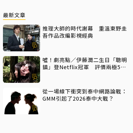
最新文章
推理大師的時代謝幕 重溫東野圭
吾作品改編影視經典
噓！劇亮點／伊藤潤二生日「聰明
鎮」登Netflix冠軍 評價兩極5大
特點一次看
從一場線下衝突到泰中網路論戰：
GMM引起了2026泰中大戰？