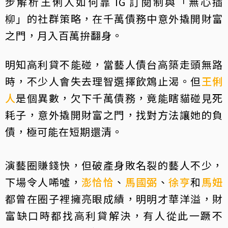
步解析王俐人如何靠 IG 訂閱制與「無心插
柳」的社群策略，在千萬債務中意外撬開財富
之門，月入百萬拚翻身。
明知高利貸不能碰，當藝人債台高築走頭無路
時，不少人會失去理智選擇飲鴆止渴。但
王俐
人
是個異數，欠下千萬債務，竟能瞎貓碰見死
耗子，意外撬開財富之門，找對方法讓她的負
債，極可能在短期還清。
演藝圈賺錢快，但破產身敗名裂的藝人不少，
下場令人唏噓，
澎恰恰
、
馬國弼
、
徐亨
和
馬妞
都曾在圈子裡擁亮眼成績，明明才華洋溢，財
富缺口時都找高利貸解決，有人從此一蹶不