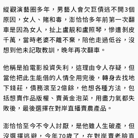
縱觀演藝圈多年，男藝人會欠巨債逃不開3個
原因，女人、賭和毒，澎恰恰多年前第一次翻
車是因為女人，扯上盧靚和盧照琴，慘遭剝皮
千萬，當時老婆不離不棄，陪他走過低谷，沒
想到他未記取教訓，晚年再次翻車。
他稱是拍電影投資失利，這理由令人存疑，但
當他把此生能借的人情全用完後，轉身去找地
下錢莊，債務滾至2億餘，他想各種方法，包
括想賣作品版權、賣黃金泡菜，用盡力氣都失
敗後，最後選擇在對岸直播賣農產品。
澎恰恰至今不令人討厭，是他雖人生破產，但
沒選擇逃避，今年70歲了，在對岸賣老臉直