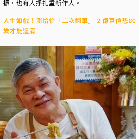
振，也有人掙扎重新作人。
人生如戲！澎恰恰「二次翻車」 2 億巨債恐80
歲才能還清