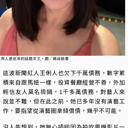
王俐人是近來的話題女王。圖／摘自臉書
這波新聞紅人王俐人也欠下千萬債務，數字累
積來自跟馬妞一樣，投資餐廳經營不善，外加
輕信友人莫名揹鍋，1千多萬債務，對藝人來
說並不難，但在此之前，她已多年沒有演藝工
作，要指望從演藝圈拿錢償債，幾乎不可能。
沒人能想到，她無心插柳因為拍吹風機影片一