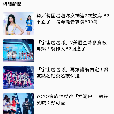
相關新聞
獨／韓國啦啦隊女神連2次放鳥 B2
不忍了！跨海提告求償500萬
「宇宙啦啦隊」2美眉空降參賽被
罵爆！製作人B2回應了
「宇宙啦啦隊」再爆護航內定！網
友點名她莫名被保送
YOYO家族性感跳「捏泥巴」 銀赫
笑喊：好可愛