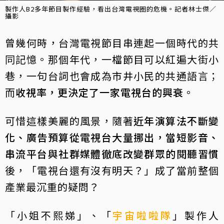
製作人B2多年節目製作經驗，看出台灣電視圈的危機。記者林士傑／
攝影
曾幾何時，台灣電視節目串連起一個時代的共
同記憶。那個年代，一檔節目可以紅遍大街小
巷，一句台詞也會成為市井小民的共通語言；
而
收視率，更決定了一家電視台的興衰
。
可惜這樣美麗的風景，隨著
近年演算法不斷變
化、廣告預算從電視台大量挪出，當短影音、
串流平台與社群媒體徹底改變群眾的閱聽習慣
後，「電視台還有沒有明天？」成了當前整個
產業最沉重的疑問？
「小姐不熙娣」、「
宇宙啦啦隊
」製作人