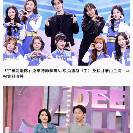
「宇宙啦啦隊」邀來導師韓團SJ成員銀赫（中）及藤井麻由主持。本
報資料照片