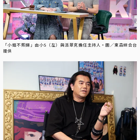
「小姐不熙娣」由小S（左）與派翠克擔任主持人。圖／東森綜合台
提供