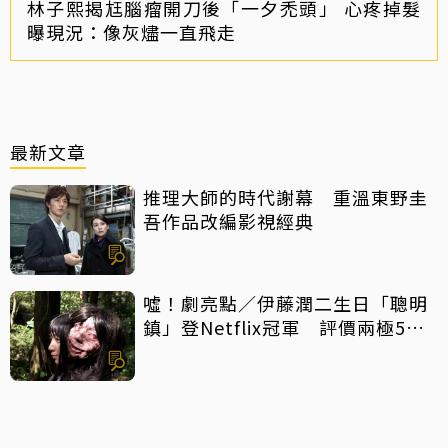
林子熙揭尪腦瘤開刀後「一夕禿頭」 心疼掉髮
曝現況：像灰燼一直飛走
最新文章
推理大師的時代謝幕 重溫東野圭
吾作品改編影視經典
噓！劇亮點／伊藤潤二生日「聰明
鎮」登Netflix冠軍 評價兩極5大
特點一次看