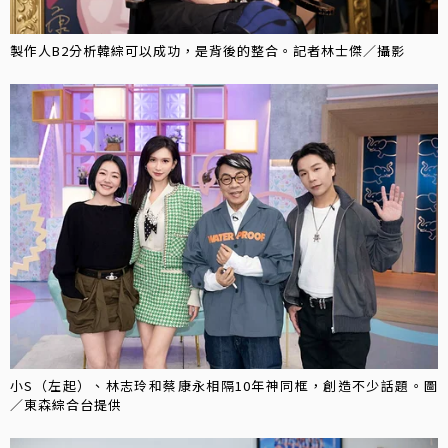
製作人B2分析韓綜可以成功，是背後的整合。記者林士傑／攝影
小S（左起）、林志玲和蔡康永相隔10年神同框，創造不少話題。圖
／東森綜合台提供