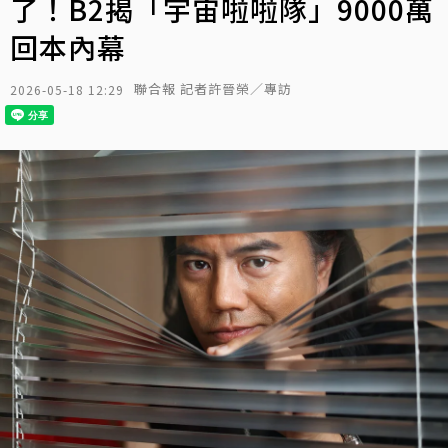
了！B2揭「宇宙啦啦隊」9000萬
回本內幕
聯合報 記者許晉榮／專訪
2026-05-18 12:29