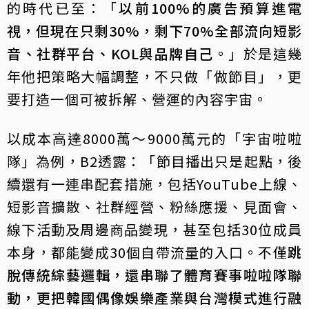
的時代已至：「
以前100%的廣告預算進電
視，但現在只剩30%，剩下70%全部流向短影
音、社群平台、KOL與品牌自己
。」於是這幾
年他把策略大幅調整，不只做「做節目」，更
要打造一個可被拆解、營運的內容宇宙。
以成本高達8000萬～9000萬元的「宇宙啦啦
隊」為例，B2透露：「節目播出只是起點，後
續還有一連串配套措施，包括YouTube上線、
短影音擴散、社群經營、粉絲應援、見面會、
線下活動及周邊商品變現，甚至包括30位成員
本身，都能變成30個自帶流量的入口。不僅
跳
脫傳統綜藝邏輯，還串聯了體育賽事啦啦隊聯
動，更把韓國偶像娛樂產業與台灣模式進行融