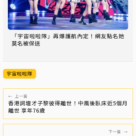
「宇宙啦啦隊」再爆護航內定！網友點名她
莫名被保送
宇宙啦啦隊
←
上一篇
香港詞壇才子黎彼得離世！中風後臥床近5個月
離世 享年76歲
下一篇
→