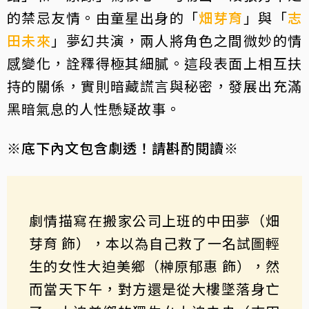
的禁忌友情。由童星出身的「
畑芽育
」與「
志
田未來
」夢幻共演，兩人將角色之間微妙的情
感變化，詮釋得極其細膩。這段表面上相互扶
持的關係，實則暗藏謊言與秘密，發展出充滿
黑暗氣息的人性懸疑故事。
※底下內文包含劇透！請斟酌閱讀※
劇情描寫在搬家公司上班的中田夢（畑
芽育 飾），本以為自己救了一名試圖輕
生的女性大迫美鄉（榊原郁惠 飾），然
而當天下午，對方還是從大樓墜落身亡