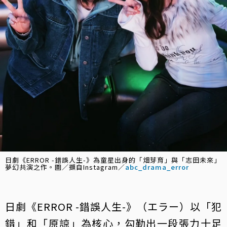
日劇《ERROR -錯誤人生-》為童星出身的「畑芽育」與「志田未來」
夢幻共演之作。圖／擷自Instagram／
abc_drama_error
日劇《ERROR -錯誤人生-》（エラー）以「犯
錯」和「原諒」為核心，勾勒出一段張力十足