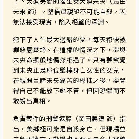
了。大迫美鄉的獨生女大迫未央（志田
未來 飾），堅信母親絕不可能自殺，因
無法接受現實，陷入絕望的深淵。
犯下了人生最大過錯的夢，每天都快被
罪惡感壓垮。在這樣的情況之下，夢與
未央命運般地偶然相遇了。只有夢察覺
到未央正是那位墜樓身亡女性的女兒，
在親眼目睹未央痛苦的模樣之後，夢覺
得自己不能放下她不管，但因恐懼而不
敢說出真相。
負責案件的刑警遠藤（岡田義德 飾）指
出，美鄉極可能是自殺身亡，但現場並
未留下遺書，動機也不明。更令人震驚