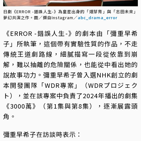
日劇《ERROR -錯誤人生-》為童星出身的「畑芽育」與「志田未來」
夢幻共演之作。圖／擷自Instagram／
abc_drama_error
《ERROR -錯誤人生-》的劇本由「彌重早希
子」所執筆，這個帶有實驗性質的作品，不走
傳統王道劇路線，細膩描寫一段從依靠到崩
解，難以抽離的危險關係，也能從中看出她的
說故事功力。彌重早希子曾入選NHK創立的劇
本開發團隊「WDR專案」（WDRプロジェク
ト），並在該專案中負責了2024年播出的劇集
《3000萬》（第1集與第8集），逐漸展露頭
角。
彌重早希子在訪談時表示：