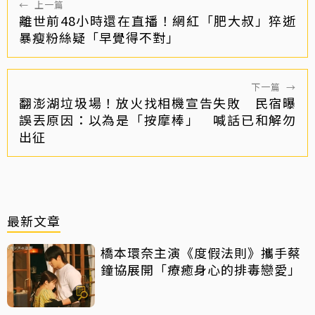
←
上一篇
離世前48小時還在直播！網紅「肥大叔」猝逝
暴瘦粉絲疑「早覺得不對」
下一篇
→
翻澎湖垃圾場！放火找相機宣告失敗 民宿曝
誤丟原因：以為是「按摩棒」 喊話已和解勿
出征
最新文章
橋本環奈主演《度假法則》攜手蔡
鐘協展開「療癒身心的排毒戀愛」