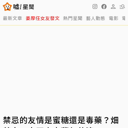
最新文章
姜厚任女友發文
熱門星聞
藝人動態
電影
電
禁忌的友情是蜜糖還是毒藥？畑