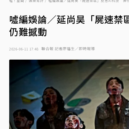
噓！星聞
娛樂有評
噓編娛論／延尚昊「屍速禁區」反思AI科技 神
噓編娛論／延尚昊「屍速禁區
仍難撼動
聯合報 記者廖福生／即時報導
2026-06-11 17:48