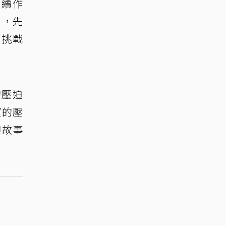
出續作
」，先
望挑戰
的壓迫
望的壓
但故事