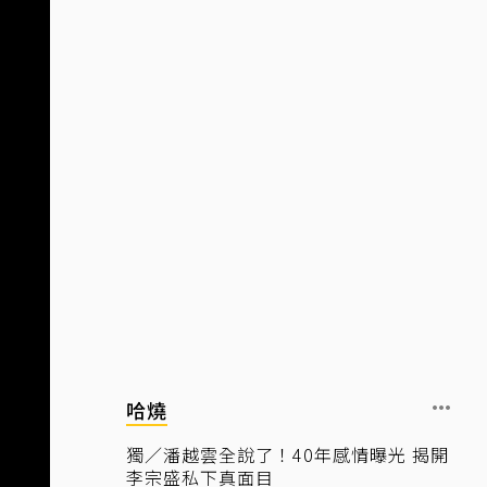
哈燒
獨／潘越雲全說了！40年感情曝光 揭開
李宗盛私下真面目