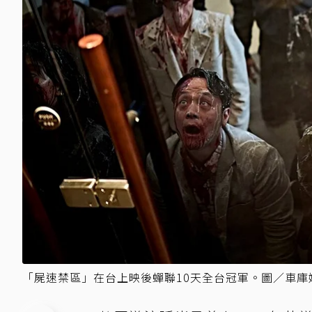
「屍速禁區」在台上映後蟬聯10天全台冠軍。圖／車庫