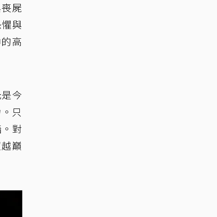
與喪屍
恐懼與
神的高
光是今
力。只
牆。對
超越巔