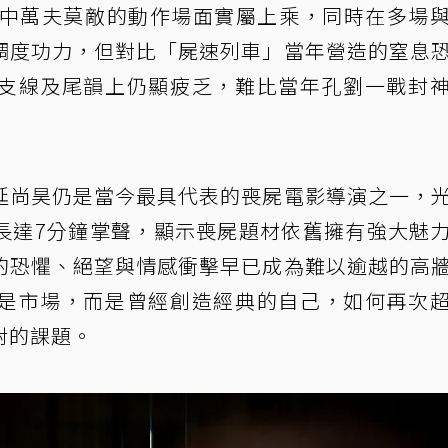
中萬夫莫敵的動作場面實屬上乘，同時在多場
調度功力，但對比「屍速列車」當年營造的窒息
支線及尾韻上仍顯疲乏，難比當年孔劉一戰封
延尚昊仍是當今最具代表的喪屍電影導演之一，
長達7分鐘掌聲，顯示喪屍題材依舊擁有強大魅
的恐懼、絕望與情感衝擊早已成為難以逾越的高
是市場，而是曾經創造經典的自己，如何再次
對的課題。