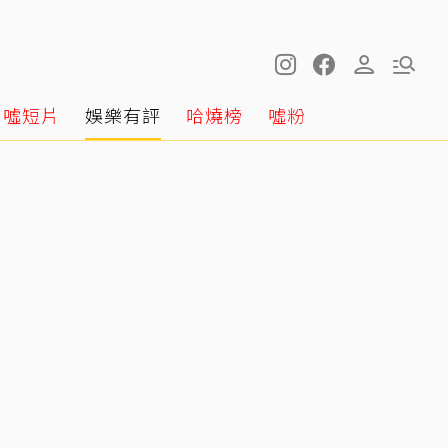
噓短片
娛樂有評
哈燒榜
噓粉