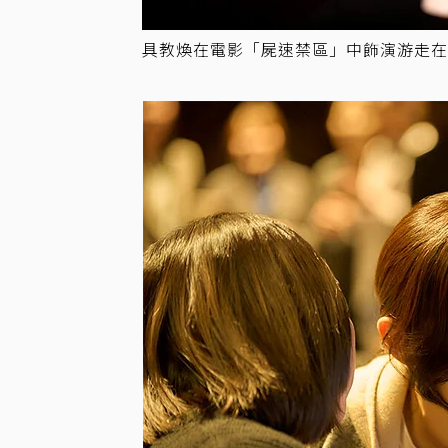
具教煥在電影「屍速禁區」中飾演游走在