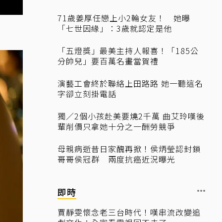
71歲姜厚任戀上小2輪女友！ 她曝
「七世因緣」：3歲就認定是他
「五燈獎」最美主持人報喜！「185公
分帥兒」要百萬名畫當賀禮
演藝工會終於聯絡上田路路 她一聽這名
字卻立刻掛電話
獨／2個小孩赴美要燒2千萬 曲艾玲嘆後
輩削價只拿她十分之一酬勞競爭
母親病逝昔日家醜再掀！侯炳瑩認封鎖
哥哥侯冠群 兩度抗癌近況曝光
即時
賈靜雯懷念老三台時代！嘆串流改變追