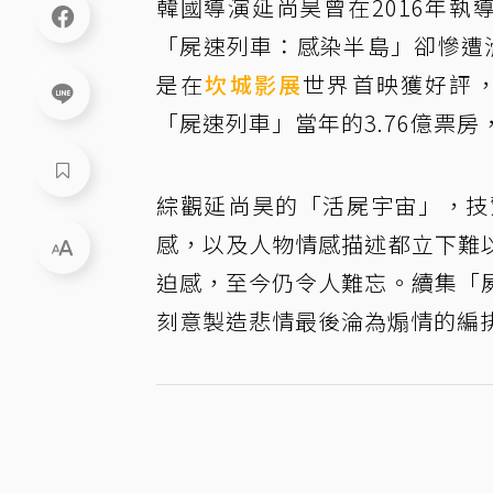
韓國導演延尚昊曾在2016年
「屍速列車：感染半島」卻慘遭
是在
坎城影展
世界首映獲好評，
「屍速列車」當年的3.76億票
綜觀延尚昊的「活屍宇宙」，技
感，以及人物情感描述都立下難
迫感，至今仍令人難忘。續集「
刻意製造悲情最後淪為煽情的編