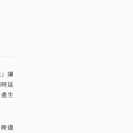
統」讓
同時延
所產生
了暌違