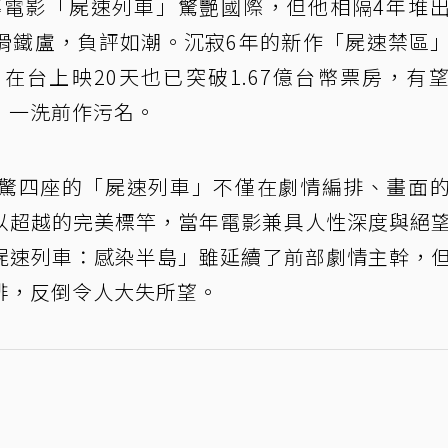
執導電影「屍速列車」驚艷國際，但他相隔4年堆
滑鐵盧，負評如潮。沉寂6年的新作「屍速禁區
在台上映20天也已突破1.67億台幣票房，有
房，一洗前作污名。
驚四座的「屍速列車」不僅在劇情編排、畫面
以超越的完美標竿，當年電影兼具人性深度與絕
屍速列車：感染半島」雖延續了前部劇情主幹，
排，反倒令人大失所望。