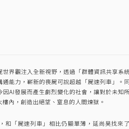
屍世界觀注入全新視野，透過「群體資訊共享系
溝通能力，嶄新的喪屍可說超越「屍速列車」。
今因AI發展而產生劇烈變化的社會，讓對於未知
大樓內，創造出絕望、窒息的人間煉獄。
，和「屍速列車」相比仍顯單薄，延尚昊找來