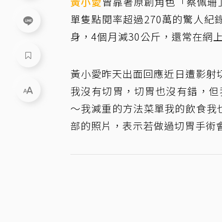
黃小愛
曾靠著原創角色「蔡佩珊」
單隻點閱率超過270萬的驚人
身，4個月減30公斤，還常在網
黃小愛昨天出面回應近日遭影射
我沒有切胃，切胃也沒有錯，但
～我減重的方法菜單我的飲食我也
部的照片，表示若做過切胃手術