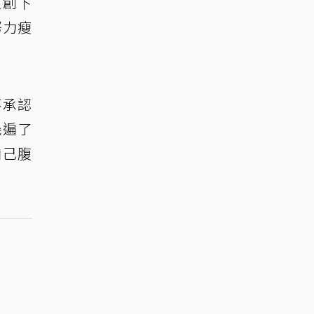
道創下
努力瘦
不承認
幾遍了
自己腹