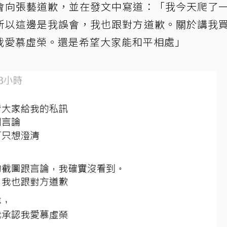
會向張藝道歉，並在發文中寫道：「我今天爬了
所以這邊是我誤會，我也跟對方道歉。關於講我
我愛慕虛榮。還是希望大家能和平相處」