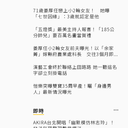
71歲姜厚任戀上小2輪女友！ 她曝
「七世因緣」：3歲就認定是他
「五燈獎」最美主持人報喜！「185公
分帥兒」要百萬名畫當賀禮
姜厚任小2輪女友前夫曝光！以「余家
菁」嫁縣府農業處科長 交往3個月即...
演藝工會終於聯絡上田路路 她一聽這名
字卻立刻掛電話
愷樂突曝雙寶35周早產！曬「身邊男
人」最新情況曝光
即時
AKIRA台北開唱「幽默模仿林志玲」！