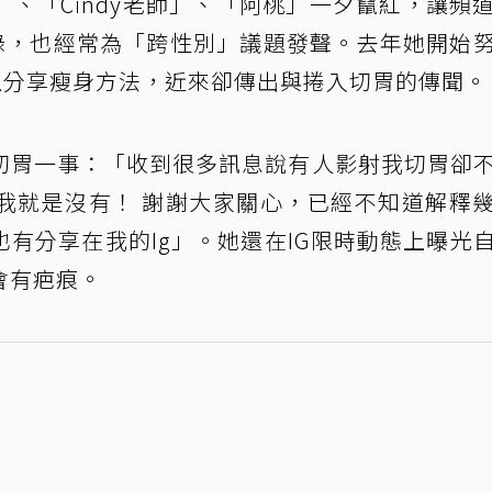
、「Cindy老師」、「阿桃」一夕竄紅，讓頻
紀錄，也經常為「跨性別」議題發聲。去年她開始
上分享瘦身方法，近來卻傳出與捲入切胃的傳聞。
切胃一事：「收到很多訊息說有人影射我切胃卻
我就是沒有！ 謝謝大家關心，已經不知道解釋
有分享在我的Ig」。她還在IG限時動態上曝光
會有疤痕。