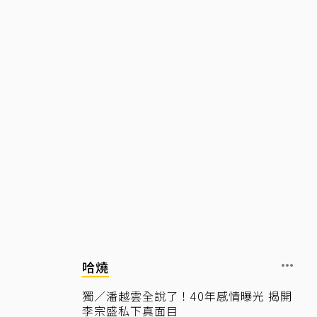
哈燒
獨／潘越雲全說了！40年感情曝光 揭開
李宗盛私下真面目