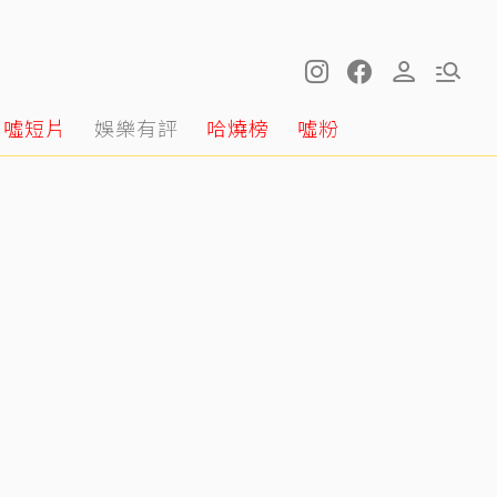
噓短片
娛樂有評
哈燒榜
噓粉