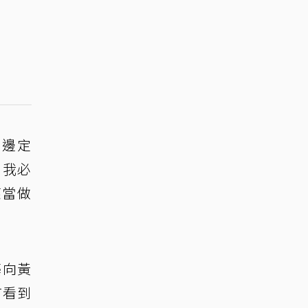
周邊定
，我必
應當做
藝向黃
有看到