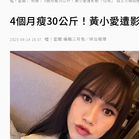
噓！星聞
熱搜
4個月瘦30公斤！黃小愛遭影射「切胃」 親上火線回
4個月瘦30公斤！黃小愛遭
噓！星聞 編輯三月兔／綜合報導
2025-04-14 16:07