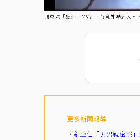
張惠妹「聽海」MV這一幕意外嚇到人。 
更多新聞報導
劉亞仁「男男親密照」