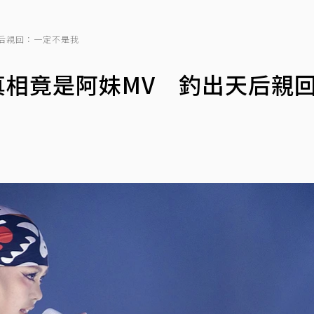
天后親回：一定不是我
真相竟是阿妹MV 釣出天后親