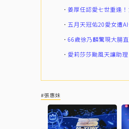
姜厚任認愛七世重逢！
五月天冠佑20愛女遭
66歲徐乃麟驚現大腸
愛莉莎莎颱風天讓助理
#張惠妹