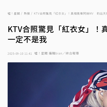
噓！星聞
熱搜
KTV合照驚見「紅衣女」！真相竟是阿妹MV 釣出
KTV合照驚見「紅衣女」！
一定不是我
噓！星聞 編輯bian／綜合報導
2025-09-10 11:41