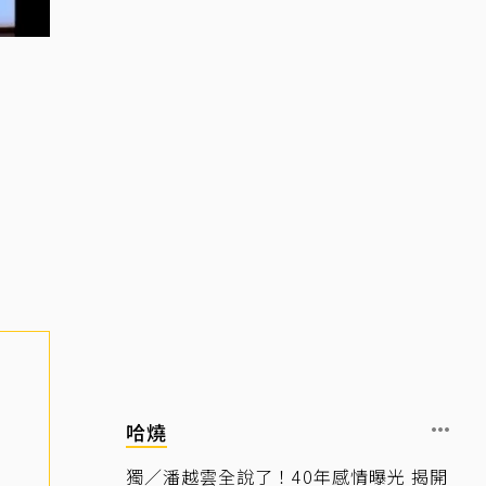
哈燒
獨／潘越雲全說了！40年感情曝光 揭開