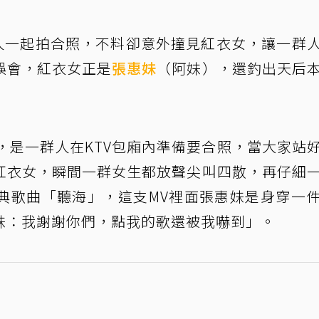
友人一起拍合照，不料卻意外撞見紅衣女，讓一群
誤會，紅衣女正是
張惠妹
（阿妹），還釣出天后
，是一群人在KTV包廂內準備要合照，當大家站
紅衣女，瞬間一群女生都放聲尖叫四散，再仔細
典歌曲「聽海」，這支MV裡面張惠妹是身穿一
妹：我謝謝你們，點我的歌還被我嚇到」。