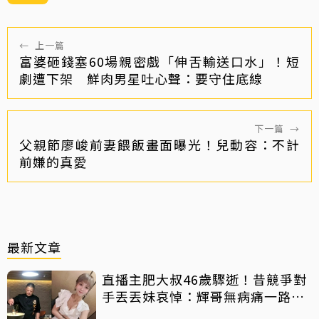
←
上一篇
富婆砸錢塞60場親密戲「伸舌輸送口水」！短
劇遭下架 鮮肉男星吐心聲：要守住底線
下一篇
→
父親節廖峻前妻餵飯畫面曝光！兒動容：不計
前嫌的真愛
最新文章
直播主肥大叔46歲驟逝！昔競爭對
手丟丟妹哀悼：輝哥無病痛一路好
走