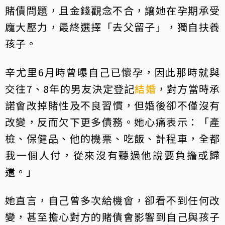
賭債問題，且金錢觀念不合，讓她在孕期承受
龐大壓力，最終選擇「去父留子」，獨自扶養
孩子。
辛尤里6月時曾曝自己已懷孕，因此那時就與
交往7、8年的男友決定登記
結婚
，對方當時承
諾會改掉賭性及不良習慣，但婚後卻不僅沒有
改變，反而欠下更多債務。她心痛表示：「產
檢、保健品、他的機票、吃飯、計程車，全都
我一個人付，從來沒有聽過他說要負擔或歸
還。」
她直言，自己曾多次給機會，卻看不到任何改
變，甚至擔心對方的賭債會影響到自己與孩子