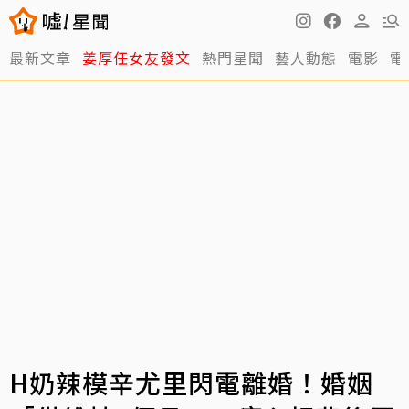
最新文章
姜厚任女友發文
熱門星聞
藝人動態
電影
電
H奶辣模辛尤里閃電離婚！婚姻