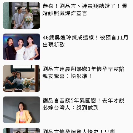
恭喜！劉品言、連晨翔結婚了！曬
婚紗照藏爆炸宣言
46歲吳速玲辣成這樣！被預言11月
出現新歡
劉品言連晨翔熱戀1年懷孕早露餡
親友驚喜：快狠準！
劉品言昔談5年異國戀！去年才說
必嫁台灣人：說到做到
劉品言懷孕爆驚人情史！只剩