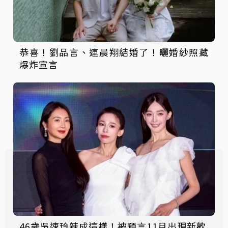
恭喜！劉品言、連晨翔結婚了！曬婚紗照藏
爆炸宣言
46歲吳速玲辣成這樣！被預言11月出現新歡