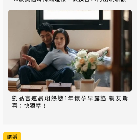
劉品言連晨翔熱戀1年懷孕早露餡 親友驚
喜：快狠準！
結婚