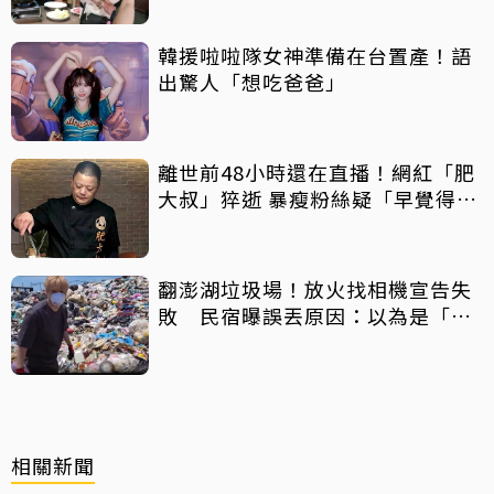
韓援啦啦隊女神準備在台置產！語
出驚人「想吃爸爸」
離世前48小時還在直播！網紅「肥
大叔」猝逝 暴瘦粉絲疑「早覺得不
對」
翻澎湖垃圾場！放火找相機宣告失
敗 民宿曝誤丟原因：以為是「按
摩棒」 喊話已和解勿出征
相關新聞