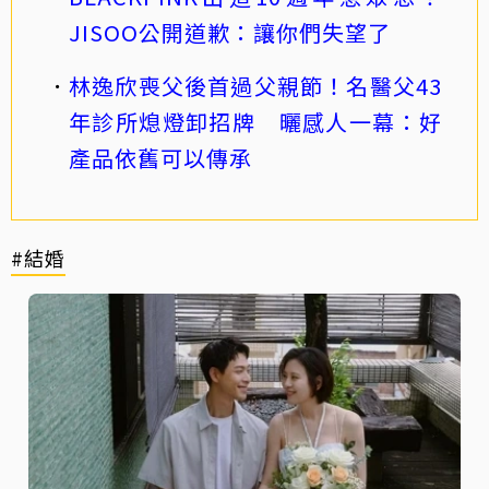
JISOO公開道歉：讓你們失望了
林逸欣喪父後首過父親節！名醫父43
年診所熄燈卸招牌 曬感人一幕：好
產品依舊可以傳承
#結婚