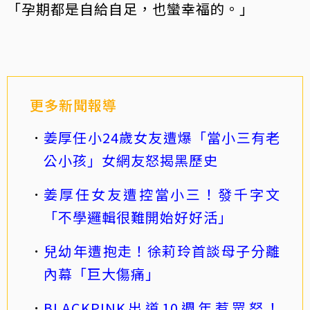
「孕期都是自給自足，也蠻幸福的。」
更多新聞報導
姜厚任小24歲女友遭爆「當小三有老
公小孩」女網友怒揭黑歷史
姜厚任女友遭控當小三！發千字文
「不學邏輯很難開始好好活」
兒幼年遭抱走！徐莉玲首談母子分離
內幕「巨大傷痛」
BLACKPINK出道10週年惹眾怒！