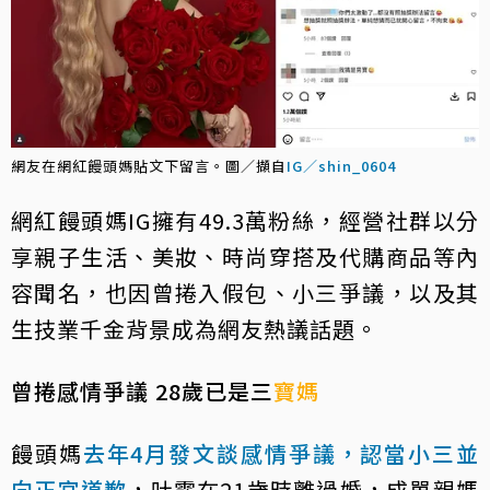
網友在網紅饅頭媽貼文下留言。圖／擷自
IG／shin_0604
網紅饅頭媽IG擁有49.3萬粉絲，經營社群以分
享親子生活、美妝、時尚穿搭及代購商品等內
容聞名，也因曾捲入假包、小三爭議，以及其
生技業千金背景成為網友熱議話題。
曾捲感情爭議 28歲已是三
寶媽
饅頭媽
去年4月發文談感情爭議，認當小三並
向正宮道歉
，吐露在21歲時離過婚，成單親媽