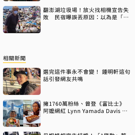
翻澎湖垃圾場！放火找相機宣告失
敗 民宿曝誤丟原因：以為是「按
摩棒」 喊話已和解勿出征
相關新聞
選完這件事永不會變！ 鍾明軒這句
話引發網友共鳴
擁1760萬粉絲、曾登《富比士》
阿嬤網紅 Lynn Yamada Davis 驚
傳病逝