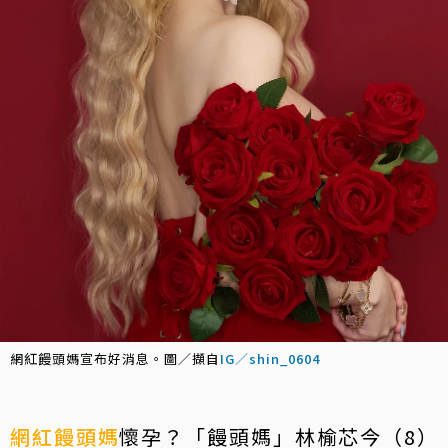
網紅饅頭媽宣布好消息。圖／擷自
IG／shin_0604
網紅
饅頭媽
懷孕？「饅頭媽」林榆芯今（8）