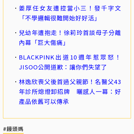
姜厚任女友遭控當小三！發千字文
「不學邏輯很難開始好好活」
兒幼年遭抱走！徐莉玲首談母子分離
內幕「巨大傷痛」
BLACKPINK出道10週年惹眾怒！
JISOO公開道歉：讓你們失望了
林逸欣喪父後首過父親節！名醫父43
年診所熄燈卸招牌 曬感人一幕：好
產品依舊可以傳承
#饅頭媽