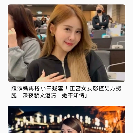
饅頭媽再捲小三疑雲！正宮女友怒控男方劈
腿 深夜發文澄清「她不知情」