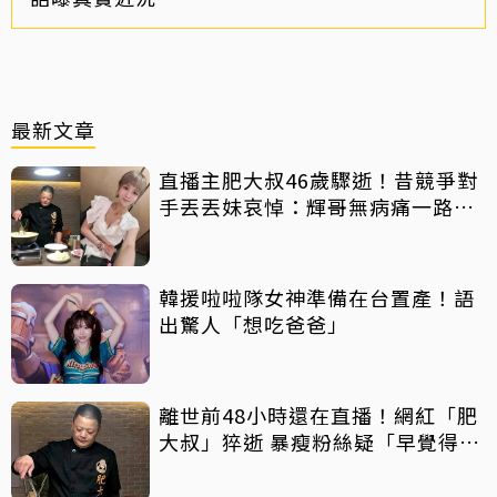
最新文章
直播主肥大叔46歲驟逝！昔競爭對
手丟丟妹哀悼：輝哥無病痛一路好
走
韓援啦啦隊女神準備在台置產！語
出驚人「想吃爸爸」
離世前48小時還在直播！網紅「肥
大叔」猝逝 暴瘦粉絲疑「早覺得不
對」