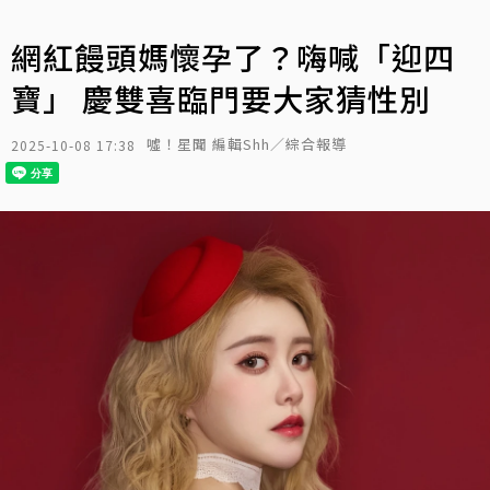
網紅饅頭媽懷孕了？嗨喊「迎四
寶」 慶雙喜臨門要大家猜性別
噓！星聞 編輯Shh／綜合報導
2025-10-08 17:38