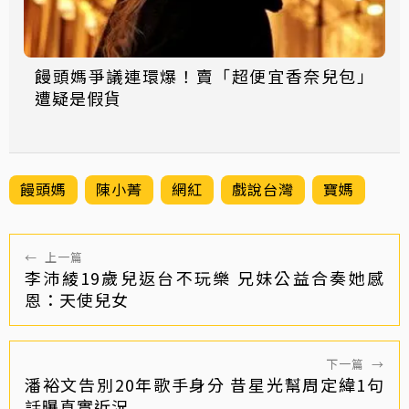
饅頭媽爭議連環爆！賣「超便宜香奈兒包」
遭疑是假貨
饅頭媽
陳小菁
網紅
戲說台灣
寶媽
←
上一篇
李沛綾19歲兒返台不玩樂 兄妹公益合奏她感
恩：天使兒女
下一篇
→
潘裕文告別20年歌手身分 昔星光幫周定緯1句
話曝真實近況