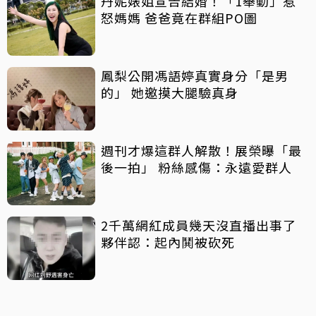
丹妮婊姐宣告結婚！「1舉動」惹
怒媽媽 爸爸竟在群組PO圖
鳳梨公開馮語婷真實身分「是男
的」 她邀摸大腿驗真身
週刊才爆這群人解散！展榮曝「最
後一拍」 粉絲感傷：永遠愛群人
2千萬網紅成員幾天沒直播出事了
夥伴認：起內鬨被砍死