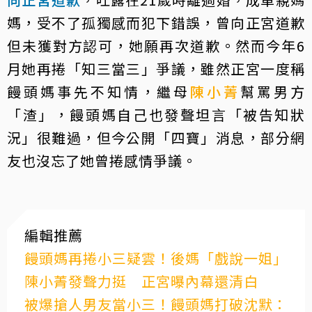
媽，受不了孤獨感而犯下錯誤，曾向正宮道歉
但未獲對方認可，她願再次道歉。然而今年6
月她再捲「知三當三」爭議，雖然正宮一度稱
饅頭媽事先不知情，繼母
陳小菁
幫罵男方
「渣」，饅頭媽自己也發聲坦言「被告知狀
況」很難過，但今公開「四寶」消息，部分網
友也沒忘了她曾捲感情爭議。
編輯推薦
饅頭媽再捲小三疑雲！後媽「戲說一姐」
陳小菁發聲力挺 正宮曝內幕還清白
被爆搶人男友當小三！饅頭媽打破沈默：