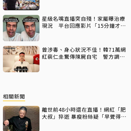
摩棒」 喊話已和解勿出征
星級名嘴直播突自殘！家屬曝治療
現況 平台回應影片「15分鐘才下
架」原因
曾涉毒、身心狀況不佳！韓71萬網
紅裴仁圭驚傳陳屍自宅 警方調查
中
相關新聞
離世前48小時還在直播！網紅「肥
大叔」猝逝 暴瘦粉絲疑「早覺得不
對」