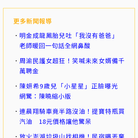
更多新聞報導
明金成龍鳳胎兒吐「我沒有爸爸」
老師暖回一句話全網鼻酸
周渝民護女超狂！笑喊未來女婿備千
萬聘金
陳妍希9歲兒「小星星」正臉曝光
網驚：陳曉縮小版
連晨翔騎車竟半路沒油！提寶特瓶買
汽油 18元價格讓他驚呆
放火澎湖垃圾山找相機！民宿曝丟棄