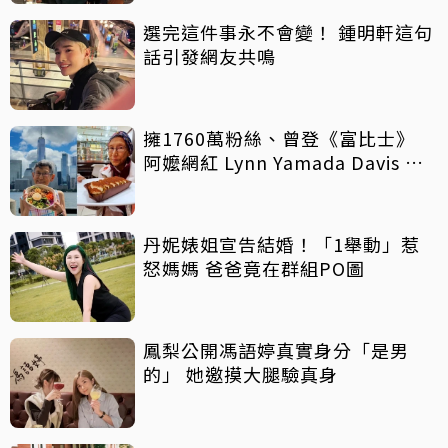
選完這件事永不會變！ 鍾明軒這句
話引發網友共鳴
擁1760萬粉絲、曾登《富比士》
阿嬤網紅 Lynn Yamada Davis 驚
傳病逝
丹妮婊姐宣告結婚！「1舉動」惹
怒媽媽 爸爸竟在群組PO圖
鳳梨公開馮語婷真實身分「是男
的」 她邀摸大腿驗真身