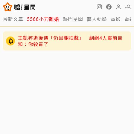
最新文章
5566小刀離婚
熱門星聞
藝人動態
電影
電
王凱猝逝後傳「仍回棚拍戲」 劇組4人靈前告
知：你殺青了