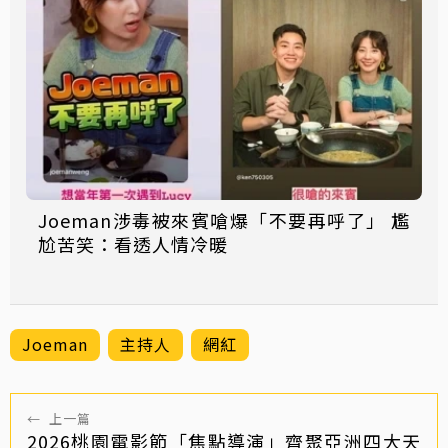
Joeman涉毒被來賓嗆爆「不要再呼了」 尷
尬苦笑：看透人情冷暖
Joeman
主持人
網紅
←
上一篇
2026桃園電影節「焦點導演」齊聚亞洲四大天