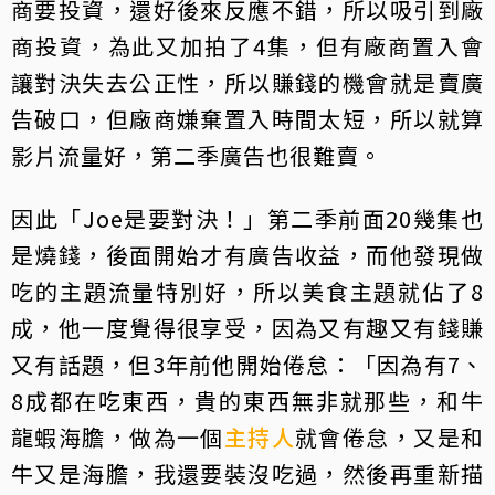
商要投資，還好後來反應不錯，所以吸引到廠
商投資，為此又加拍了4集，但有廠商置入會
讓對決失去公正性，所以賺錢的機會就是賣廣
告破口，但廠商嫌棄置入時間太短，所以就算
影片流量好，第二季廣告也很難賣。
因此「Joe是要對決！」第二季前面20幾集也
是燒錢，後面開始才有廣告收益，而他發現做
吃的主題流量特別好，所以美食主題就佔了8
成，他一度覺得很享受，因為又有趣又有錢賺
又有話題，但3年前他開始倦怠：「因為有7、
8成都在吃東西，貴的東西無非就那些，和牛
龍蝦海膽，做為一個
主持人
就會倦怠，又是和
牛又是海膽，我還要裝沒吃過，然後再重新描