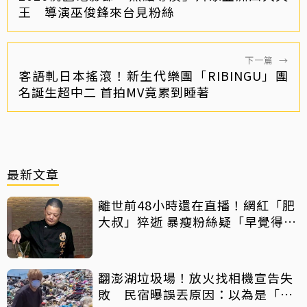
王 導演巫俊鋒來台見粉絲
下一篇
→
客語軋日本搖滾！新生代樂團「RIBINGU」團
名誕生超中二 首拍MV竟累到睡著
最新文章
離世前48小時還在直播！網紅「肥
大叔」猝逝 暴瘦粉絲疑「早覺得不
對」
翻澎湖垃圾場！放火找相機宣告失
敗 民宿曝誤丟原因：以為是「按