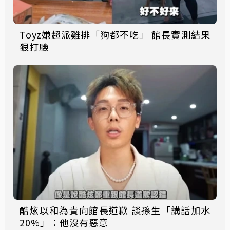
Toyz嫌超派雞排「狗都不吃」 館長實測結果
狠打臉
酷炫以和為貴向館長道歉 談孫生「講話加水
20%」：他沒有惡意