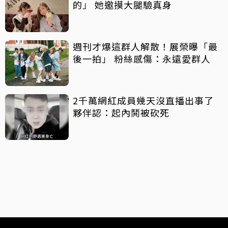
的」 她邀摸大腿驗真身
週刊才爆這群人解散！展榮曝「最
後一拍」 粉絲感傷：永遠愛群人
2千萬網紅成員幾天沒直播出事了
夥伴認：起內鬨被砍死