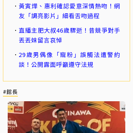
黃寅燁、惠利確認愛意深情熱吻！網
友「調亮影片」細看舌吻過程
直播主肥大叔46歲驟逝！昔競爭對手
丟丟妹留言哀悼
29歲男偶像「寵粉」誤觸法遭警約
談！公開露面呼籲遵守法規
#館長