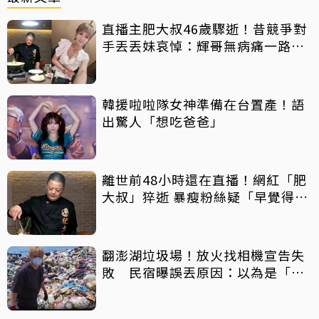
直播主肥大叔46歲驟逝！昔競爭對
手丟丟妹哀悼：輝哥無病痛一路好
走
韓援啦啦隊女神準備在台置產！語
出驚人「想吃爸爸」
離世前48小時還在直播！網紅「肥
大叔」猝逝 暴瘦粉絲疑「早覺得不
對」
翻澎湖垃圾場！放火找相機宣告失
敗 民宿曝誤丟原因：以為是「按
摩棒」 喊話已和解勿出征