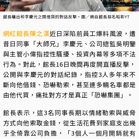
館長曬出和李慶元之間借貸的對話反擊。圖／摘自館長惡名昭彰YT
網紅
館長
陳之漢
近日深陷前員工爆料風波，遭
昔日同事「大師兄」李慶元、公司總監吳明鑒
與主管小偉指控性騷擾、投資內幕等多項不法
行為。對此，館長16日晚間再度開直播反擊，
公開與李慶元的對話紀錄，指控3人多年來不
斷向他借錢、恐嚇勒索，甚至連多輛名車都是
由他代買，痛批對方才是真正「恐嚇集團」。
館長表示，這3名同事長期以情緒勒索與威脅
方式向他索取金錢，從生活花費到家庭支出幾
乎全倚靠公司負擔，「3個人一個月開銷就有