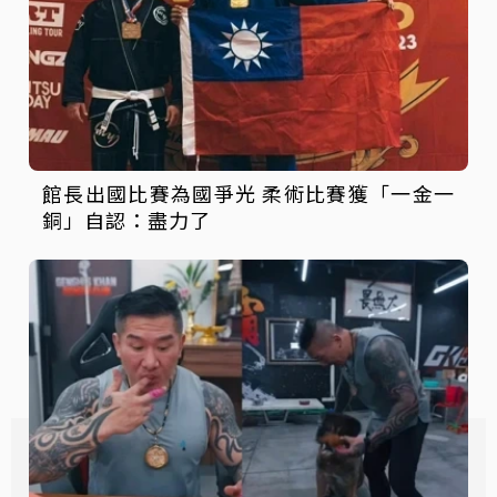
館長出國比賽為國爭光 柔術比賽獲「一金一
銅」自認：盡力了