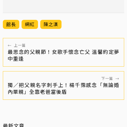
館長
網紅
陳之漢
←
上一篇
最思念的父親節！女歌手懷念亡父 溫馨約定夢
中重逢
下一篇
→
獨／把父親名字刺手上！楊千霈感念「無論婚
內單親」全靠老爸當後盾
最新文章