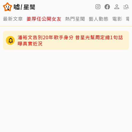
最新文章
姜厚任公開女友
熱門星聞
藝人動態
電影
電
潘裕文告別20年歌手身分 昔星光幫周定緯1句話
曝真實近況
王凱靈堂照曝光！陽光笑容成永恆 白髮母送黑
髮兒令人鼻酸