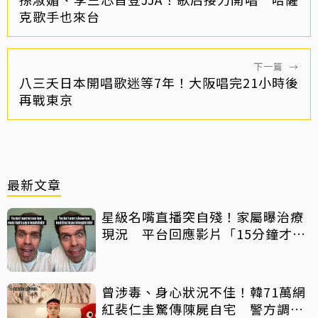
克歌手也來台
下一篇
→
八三夭日本開唱歌迷等7年！大阪唱完21小時後
再戰東京
最新文章
星級名嘴直播突自殘！家屬曝治療
現況 平台回應影片「15分鐘才下
架」原因
曾涉毒、身心狀況不佳！韓71萬網
紅裴仁圭驚傳陳屍自宅 警方調查