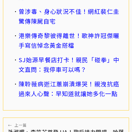
曾涉毒、身心狀況不佳！網紅裴仁圭
驚傳陳屍自宅
港樂傳奇黎彼得離世！歌神許冠傑曬
手寫信悼念黃金搭檔
SJ始源早餐店打卡！親民「碰拳」中
文直問：我停車可以嗎？
陳聆薇病逝江蕙崩潰爆哭！親洩抗癌
過來人心聲：早知道就讓她多化一點
←
上一篇
孫淑媚、李竺芯首登JJA！歌后接力開唱 哈薩