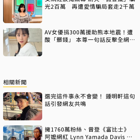
光2百萬 再遭愛情騙局套走2千萬
AV女優捐300萬援助熊本地震！遭
酸「髒錢」 本尊一句話反擊全網力
挺
相關新聞
選完這件事永不會變！ 鍾明軒這句
話引發網友共鳴
擁1760萬粉絲、曾登《富比士》
阿嬤網紅 Lynn Yamada Davis 驚