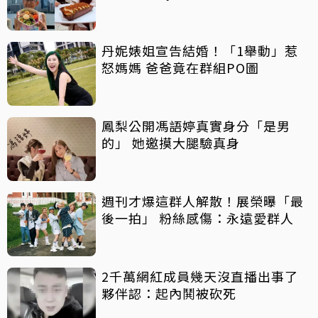
傳病逝
丹妮婊姐宣告結婚！「1舉動」惹
怒媽媽 爸爸竟在群組PO圖
鳳梨公開馮語婷真實身分「是男
的」 她邀摸大腿驗真身
週刊才爆這群人解散！展榮曝「最
後一拍」 粉絲感傷：永遠愛群人
2千萬網紅成員幾天沒直播出事了
夥伴認：起內鬨被砍死