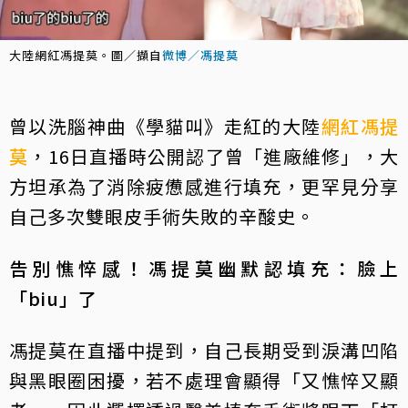
大陸網紅馮提莫。圖／擷自
微博／馮提莫
曾以洗腦神曲《學貓叫》走紅的大陸
網紅
馮提
莫
，16日直播時公開認了曾「進廠維修」，大
方坦承為了消除疲憊感進行填充，更罕見分享
自己多次雙眼皮手術失敗的辛酸史。
告別憔悴感！馮提莫幽默認填充：臉上
「biu」了
馮提莫在直播中提到，自己長期受到淚溝凹陷
與黑眼圈困擾，若不處理會顯得「又憔悴又顯