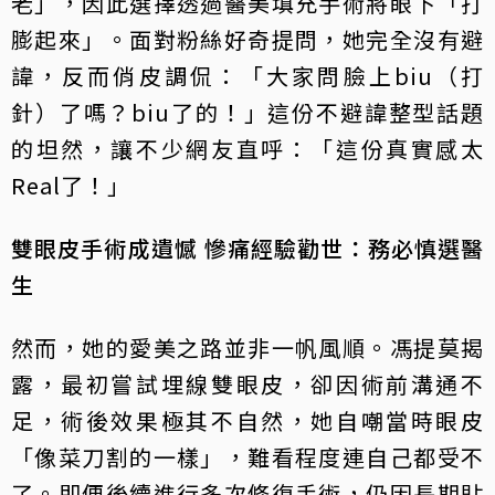
老」，因此選擇透過醫美填充手術將眼下「打
膨起來」。面對粉絲好奇提問，她完全沒有避
諱，反而俏皮調侃：「大家問臉上biu（打
針）了嗎？biu了的！」這份不避諱整型話題
的坦然，讓不少網友直呼：「這份真實感太
Real了！」
雙眼皮手術成遺憾 慘痛經驗勸世：務必慎選醫
生
然而，她的愛美之路並非一帆風順。馮提莫揭
露，最初嘗試埋線雙眼皮，卻因術前溝通不
足，術後效果極其不自然，她自嘲當時眼皮
「像菜刀割的一樣」，難看程度連自己都受不
了。即便後續進行多次修復手術，仍因長期貼