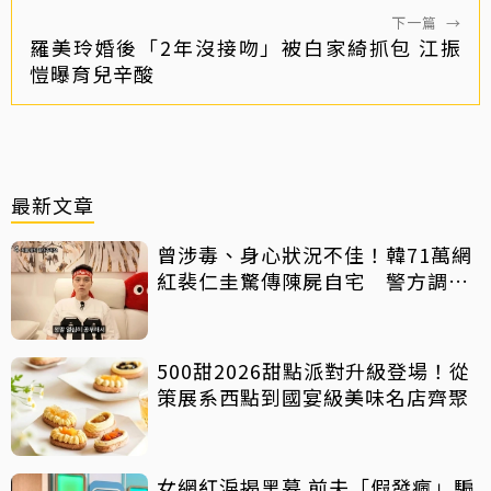
下一篇
→
羅美玲婚後「2年沒接吻」被白家綺抓包 江振
愷曝育兒辛酸
最新文章
曾涉毒、身心狀況不佳！韓71萬網
紅裴仁圭驚傳陳屍自宅 警方調查
中
500甜2026甜點派對升級登場！從
策展系西點到國宴級美味名店齊聚
女網紅淚揭黑幕 前夫「假發瘋」騙