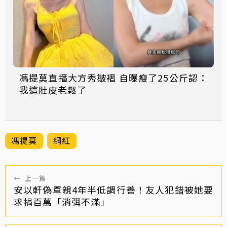
馮提莫直播大方秀皺褶 自曝瘦了25公斤認：
我這肚皮老鬆了
馮提莫
網紅
←
上一篇
安以軒偽單親4年半低調行善！友人犯錯被她要
求捐百萬「消弭不滿」