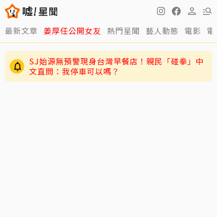
最新文章
姜厚任公開女友
熱門星聞
藝人動態
電影
電
SJ始源無預警現身台灣早餐店！親民「碰拳」中
文直問：我停車可以嗎？