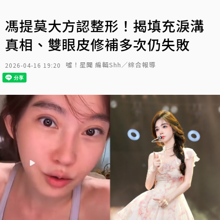
馮提莫大方認整形！揭填充淚溝
真相、雙眼皮修補多次仍失敗
噓！星聞 編輯Shh／綜合報導
2026-04-16 19:20