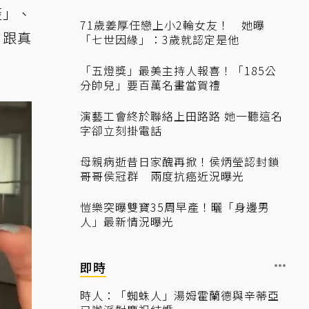
歪」、
71歲姜厚任戀上小2輪女友！ 她曝
，跟真
「七世因緣」：3歲就認定是他
「五燈獎」最美主持人報喜！「185公
分帥兒」要百萬名畫當賀禮
演藝工會終於聯絡上田路路 她一聽這名
字卻立刻掛電話
母親病逝昔日家醜再掀！侯炳瑩認封鎖
哥哥侯冠群 兩度抗癌近況曝光
愷樂突曝雙寶35周早產！曬「身邊男
人」最新情況曝光
即時
時人：「蜘蛛人」湯姆霍蘭德與辛蒂亞