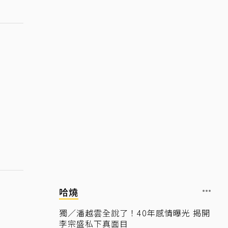
哈燒
獨／潘越雲全說了！40年感情曝光 揭開
李宗盛私下真面目