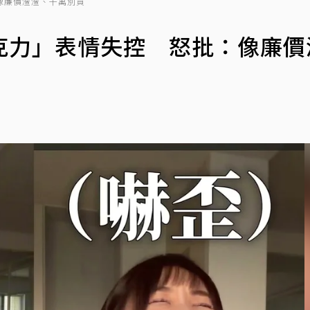
像廉價渣渣、千萬別買
克力」表情失控 怒批：像廉價