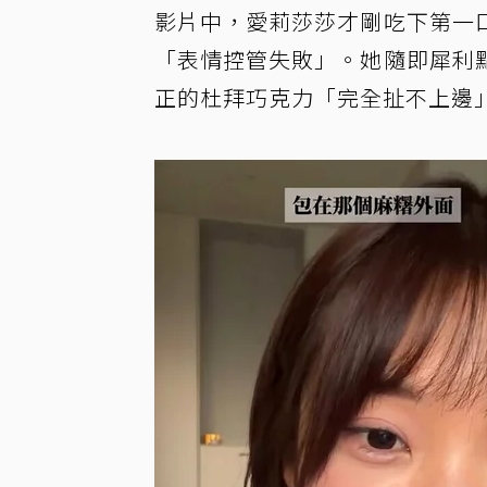
影片中，愛莉莎莎才剛吃下第一
「表情控管失敗」。她隨即犀利
正的杜拜巧克力「完全扯不上邊