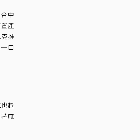
結合中
拜置產
巴克推
才吃一口
克也趁
裹著麻