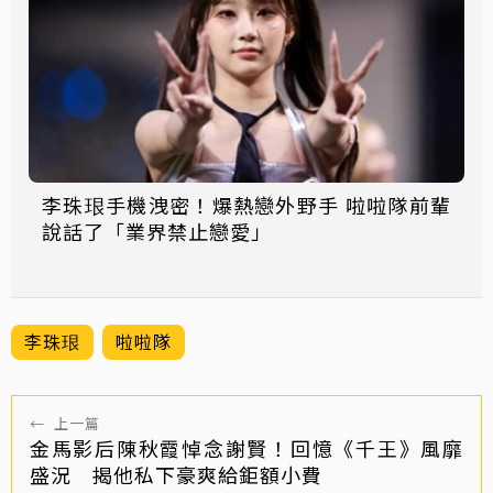
李珠珢手機洩密！爆熱戀外野手 啦啦隊前輩
說話了「業界禁止戀愛」
李珠珢
啦啦隊
←
上一篇
金馬影后陳秋霞悼念謝賢！回憶《千王》風靡
盛況 揭他私下豪爽給鉅額小費