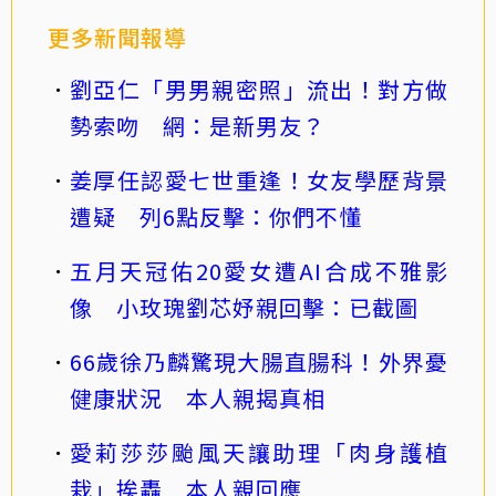
更多新聞報導
劉亞仁「男男親密照」流出！對方做
勢索吻 網：是新男友？
姜厚任認愛七世重逢！女友學歷背景
遭疑 列6點反擊：你們不懂
五月天冠佑20愛女遭AI合成不雅影
像 小玫瑰劉芯妤親回擊：已截圖
66歲徐乃麟驚現大腸直腸科！外界憂
健康狀況 本人親揭真相
愛莉莎莎颱風天讓助理「肉身護植
栽」挨轟 本人親回應