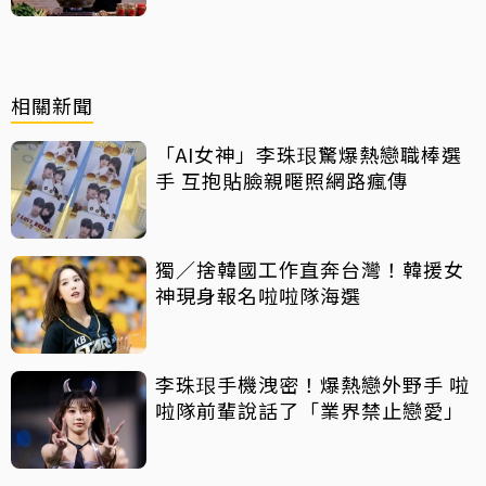
相關新聞
「AI女神」李珠珢驚爆熱戀職棒選
手 互抱貼臉親暱照網路瘋傳
獨／捨韓國工作直奔台灣！韓援女
神現身報名啦啦隊海選
李珠珢手機洩密！爆熱戀外野手 啦
啦隊前輩說話了「業界禁止戀愛」