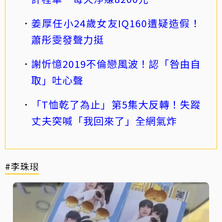
姜厚任小24歲女友IQ160遭疑造假！
蕭彤雯發聲力挺
謝忻憶2019不倫戀風波！認「咎由自
取」吐心聲
「T恤乾了為止」第5集大反轉！失蹤
丈夫突喊「我回來了」全網氣炸
#李珠珢