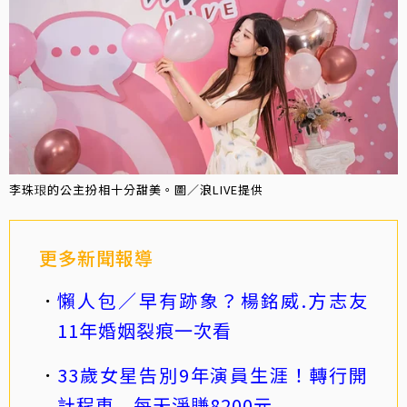
李珠珢的公主扮相十分甜美。圖／浪LIVE提供
更多新聞報導
懶人包／早有跡象？楊銘威.方志友
11年婚姻裂痕一次看
33歲女星告別9年演員生涯！轉行開
計程車 每天淨賺8200元