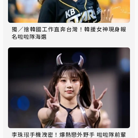
獨／捨韓國工作直奔台灣！韓援女神現身報
名啦啦隊海選
李珠珢手機洩密！爆熱戀外野手 啦啦隊前輩