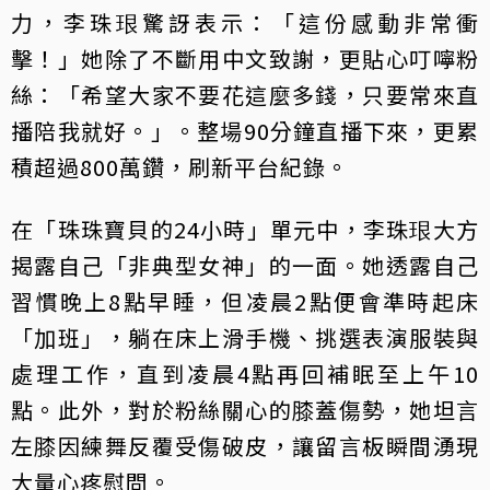
力，李珠珢驚訝表示：「這份感動非常衝
擊！」她除了不斷用中文致謝，更貼心叮嚀粉
絲：「希望大家不要花這麼多錢，只要常來直
播陪我就好。」。整場90分鐘直播下來，更累
積超過800萬鑽，刷新平台紀錄。
在「珠珠寶貝的24小時」單元中，李珠珢大方
揭露自己「非典型女神」的一面。她透露自己
習慣晚上8點早睡，但凌晨2點便會準時起床
「加班」，躺在床上滑手機、挑選表演服裝與
處理工作，直到凌晨4點再回補眠至上午10
點。此外，對於粉絲關心的膝蓋傷勢，她坦言
左膝因練舞反覆受傷破皮，讓留言板瞬間湧現
大量心疼慰問。