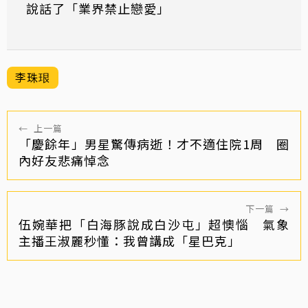
說話了「業界禁止戀愛」
李珠珢
←
上一篇
「慶餘年」男星驚傳病逝！才不適住院1周 圈
內好友悲痛悼念
下一篇
→
伍婉華把「白海豚說成白沙屯」超懊惱 氣象
主播王淑麗秒懂：我曾講成「星巴克」