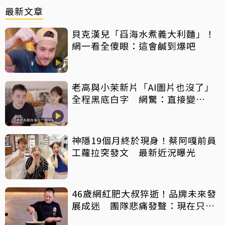
最新文章
貝克漢兒「舀海水煮義大利麵」！
網一看全傻眼：這會鹹到爆吧
老高與小茉新片「AI圖片也沒了」
全程黑底白字 網驚：直接變
Podcast
神隱19個月終於現身！蔡阿嘎前員
工蘿拉突發文 最新近況曝光
46歲網紅肥大叔猝逝！品牌未來發
展成迷 團隊悲痛發聲：現在只想
陪他