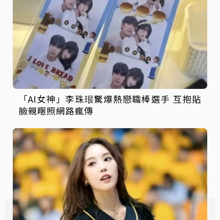
「AI女神」李珠珢驚爆熱戀職棒選手 互抱貼
臉親暱照網路瘋傳