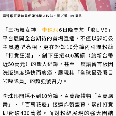
李珠珢直播首秀便賺進驚人收益。圖／浪LIVE提供
「三振舞女神」
李珠珢
6日晚間於「浪LIVE」
平台展開全台期待的首場直播，不僅以夢幻公
主風造型亮相，更在短短10分鐘內引爆粉絲
「打賞狂潮」，創下狂捲400萬鑽（約新台幣
近50萬元）的驚人紀錄，甚至一度讓留言板因
洗版速度過快而癱瘓，展現其「全球最受矚目
啦啦隊員」的超強號召力。
李珠珢開播不到10分鐘，百萬級禮物「百萬鳳
舞」、「百萬花魁」接連炸裂螢幕，累計打賞
即衝破430萬鑽。面對粉絲展現的強大團結