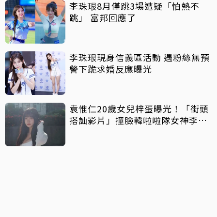
李珠珢8月僅跳3場遭疑「怕熱不
跳」 富邦回應了
李珠珢現身信義區活動 遇粉絲無預
警下跪求婚反應曝光
袁惟仁20歲女兒梓蛋曝光！「街頭
搭訕影片」撞臉韓啦啦隊女神李珠
珢