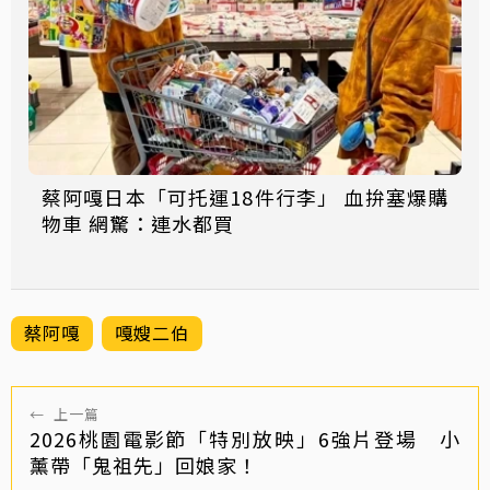
蔡阿嘎日本「可托運18件行李」 血拚塞爆購
物車 網驚：連水都買
蔡阿嘎
嘎嫂二伯
←
上一篇
2026桃園電影節「特別放映」6強片登場 小
薰帶「鬼祖先」回娘家！