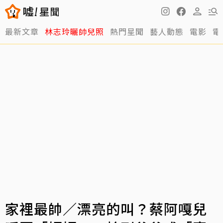
最新文章
林志玲曬帥兒照
熱門星聞
藝人動態
電影
電
家裡最帥／漂亮的叫？蔡阿嘎兒