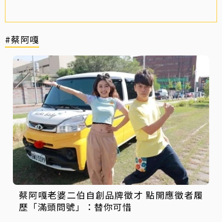
#蔡阿嘎
蔡阿嘎老婆二伯自創品牌徵才 點開應徵者履
歷「滿頭問號」：替你可惜