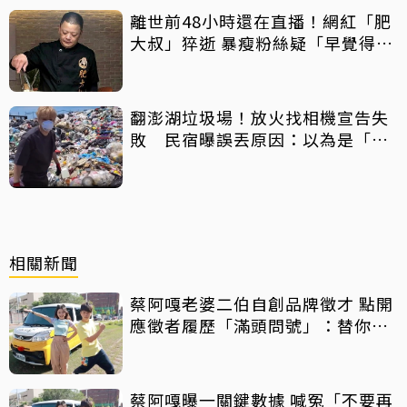
離世前48小時還在直播！網紅「肥
大叔」猝逝 暴瘦粉絲疑「早覺得不
對」
翻澎湖垃圾場！放火找相機宣告失
敗 民宿曝誤丟原因：以為是「按
摩棒」 喊話已和解勿出征
相關新聞
蔡阿嘎老婆二伯自創品牌徵才 點開
應徵者履歷「滿頭問號」：替你可
惜
蔡阿嘎曝一關鍵數據 喊冤「不要再