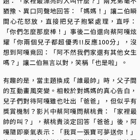
題：「家裡最漂亮的人叫什麼？」兩兄弟毫不
猶豫、異口同聲地回答：「媽媽！」讓二伯瞬
間心花怒放，直接把兒子抱緊處理，直呼：
「你們怎麼那麼棒！」事後二伯還向蔡阿嘎炫
耀「你兩個兒子都超優秀!!反應100分」，沒
想到阿嘎竟回：「阿不然我們家還有其他女生
嗎？」讓二伯無言以對，笑稱「也是啦」。
有趣的是，當主題換成「誰最帥」時，父子間
的互動畫風突變。相較於對媽媽的真心告白，
兒子們對待阿嘎雖也吐出「爸爸」，但似乎有
獎賞機制？影片中蔡阿嘎問蔡桃貴：「家裡最
帥的叫？」，蔡桃貴淡定回答「爸爸」後，阿
嘎隨即豪氣表示：「我買一張寶可夢送你！」