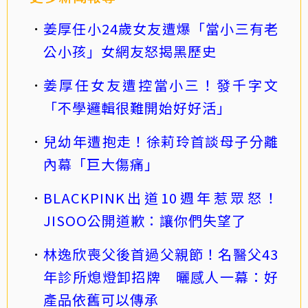
姜厚任小24歲女友遭爆「當小三有老
公小孩」女網友怒揭黑歷史
姜厚任女友遭控當小三！發千字文
「不學邏輯很難開始好好活」
兒幼年遭抱走！徐莉玲首談母子分離
內幕「巨大傷痛」
BLACKPINK出道10週年惹眾怒！
JISOO公開道歉：讓你們失望了
林逸欣喪父後首過父親節！名醫父43
年診所熄燈卸招牌 曬感人一幕：好
產品依舊可以傳承