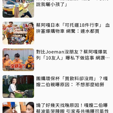
說我曬小孩了」
蔡阿嘎日本「可托運18件行李」 血
拚塞爆購物車 網驚：連水都買
對比Joeman沒朋友？蔡阿嘎爆氣
列「10友人」曝私下做這事 網讚：
真朋友
團購環保杯「買飲料卻沒用」？嘎
嫂二伯親曝原因： 不想那麼給掰
燒了好幾天找嘸原因！嘎嫂二伯曝
蔡波能哭腫眼 引家長共鳴曝可能性