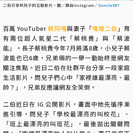
二伯分享和兒子的互動影片。圖／擷自Instagram／
2uncle987
百萬 YouTuber
蔡阿嘎
與妻子「
嘎嫂二伯
」育
有兩位超人氣星二代「蔡桃貴」與「蔡波
能」。長子蔡桃貴今年7月將滿8歲，小兒子蔡
波能也已6歲，兄弟倆的一舉一動始終是網友
關注焦點。近日二伯在社群平台分享一段家庭
生活影片，問兒子們心中「家裡誰最漂亮、最
帥？」，兄弟反應讓網友全笑倒。
二伯近日在 IG 公開影片，畫面中她先循序漸
進引導，問兒子「學校最漂亮的叫校花」、
「班上最漂亮的叫班花」，最後拋出關鍵問