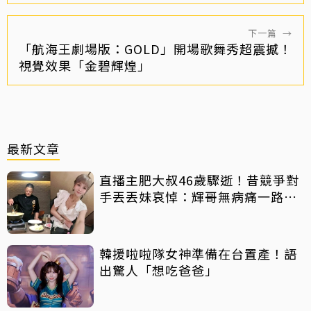
下一篇
→
「航海王劇場版：GOLD」開場歌舞秀超震撼！
視覺效果「金碧輝煌」
最新文章
直播主肥大叔46歲驟逝！昔競爭對
手丟丟妹哀悼：輝哥無病痛一路好
走
韓援啦啦隊女神準備在台置產！語
出驚人「想吃爸爸」