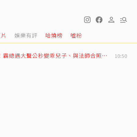
短片
娛樂有評
哈燒榜
噓粉
GD私下反差萌藏不住！霸總遇大聲公秒變乖兒子、與法師合照掀網暴動
10:50