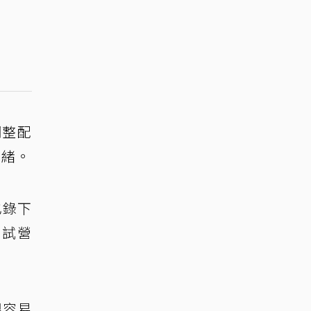
調整配
就緒。
也錄下
開試營
。
很容易