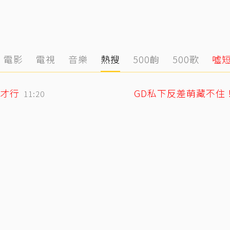
電影
電視
音樂
熱搜
500齣
500歌
噓
才行
11:20