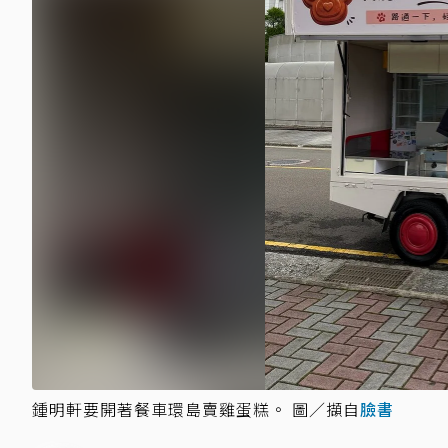
鍾明軒要開著餐車環島賣雞蛋糕。 圖／擷自
臉書