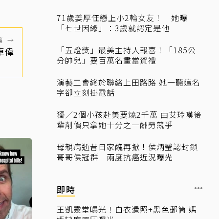
71歲姜厚任戀上小2輪女友！ 她曝
「七世因緣」：3歲就認定是他
篇
→
「五燈獎」最美主持人報喜！「185公
卓偉
分帥兒」要百萬名畫當賀禮
演藝工會終於聯絡上田路路 她一聽這名
字卻立刻掛電話
獨／2個小孩赴美要燒2千萬 曲艾玲嘆後
輩削價只拿她十分之一酬勞競爭
母親病逝昔日家醜再掀！侯炳瑩認封鎖
哥哥侯冠群 兩度抗癌近況曝光
即時
王凱靈堂曝光！白衣遺照+黑色郵筒 媽