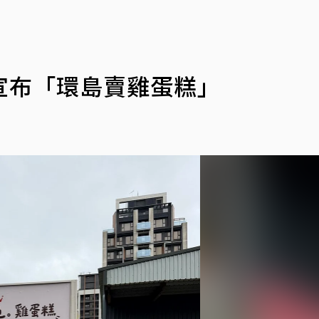
宣布「環島賣雞蛋糕」