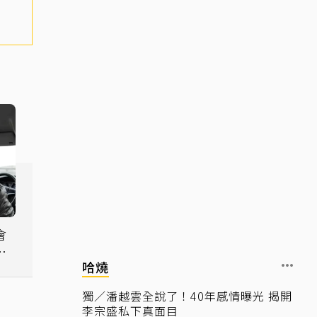
會
應
哈燒
獨／潘越雲全說了！40年感情曝光 揭開
李宗盛私下真面目