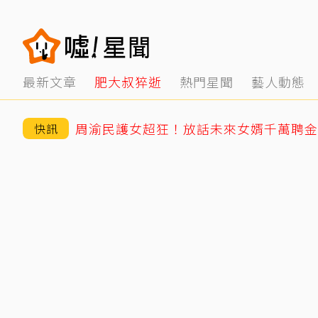
最新文章
肥大叔猝逝
熱門星聞
藝人動態
周渝民護女超狂！放話未來女婿千萬聘金
快訊