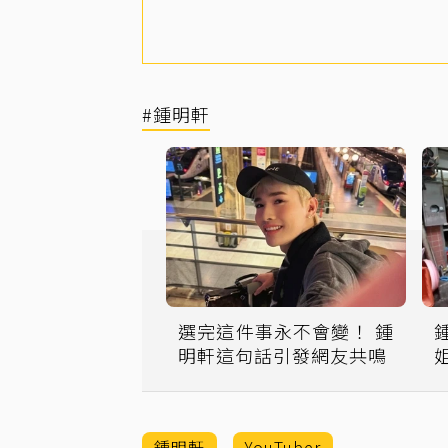
#鍾明軒
選完這件事永不會變！ 鍾
明軒這句話引發網友共鳴
鍾明軒
YouTuber