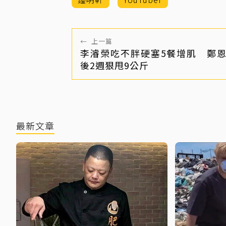
←
上一篇
李濬榮吃不胖硬塞5餐增肌 鄭
後2週狠甩9公斤
最新文章