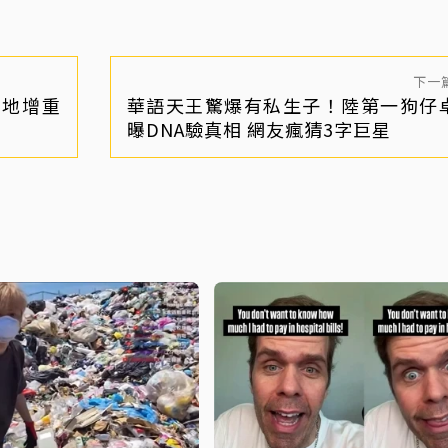
下一
恩地增重
華語天王驚爆有私生子！陸第一狗仔
曝DNA驗真相 網友瘋猜3字巨星