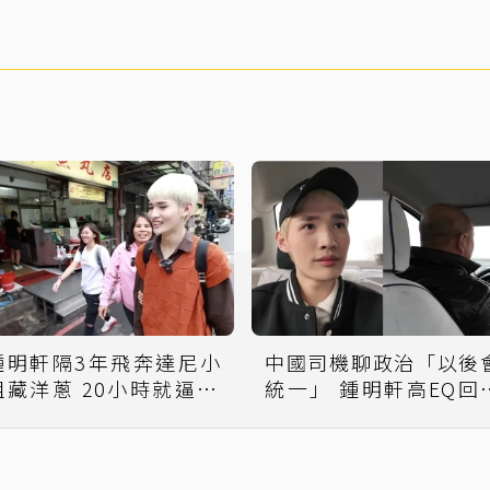
鍾明軒隔3年飛奔達尼小
中國司機聊政治「以後
姐藏洋蔥 20小時就逼43
統一」 鍾明軒高EQ回
萬人掉淚
網狂讚