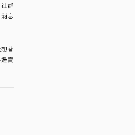
在社群
，消息
我想替
路邊賣
。